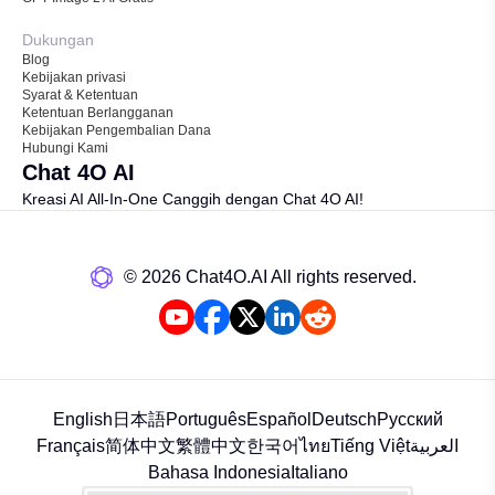
Dukungan
Blog
Kebijakan privasi
Syarat & Ketentuan
Ketentuan Berlangganan
Kebijakan Pengembalian Dana
Hubungi Kami
Chat 4O AI
Kreasi AI All-In-One Canggih dengan Chat 4O AI!
©️ 2026 Chat4O.AI All rights reserved.
English
日本語
Português
Español
Deutsch
Русский
Français
简体中文
繁體中文
한국어
ไทย
Tiếng Việt
العربية
Bahasa Indonesia
Italiano