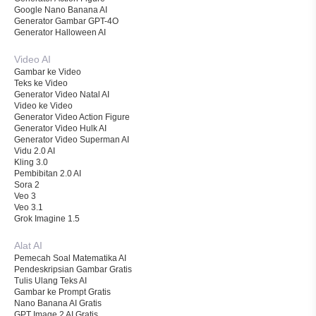
Google Nano Banana AI
Generator Gambar GPT-4O
Generator Halloween AI
Video AI
Gambar ke Video
Teks ke Video
Generator Video Natal AI
Video ke Video
Generator Video Action Figure
Generator Video Hulk AI
Generator Video Superman AI
Vidu 2.0 AI
Kling 3.0
Pembibitan 2.0 AI
Sora 2
Veo 3
Veo 3.1
Grok Imagine 1.5
Alat AI
Pemecah Soal Matematika AI
Pendeskripsian Gambar Gratis
Tulis Ulang Teks AI
Gambar ke Prompt Gratis
Nano Banana AI Gratis
GPT Image 2 AI Gratis