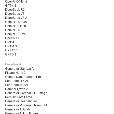
OpenAI O4 Mini
GPT-4.1
DeepSeek R1
DeepSeek V3
DeepSeek V3.2
Gemini 2.0 Flash
Gemini 3 Flash
Gemini 3.0
Gemini 3.1 Pro
OpenAI O3
Grok 4
Grok 4.3
GPT OSS
GPT 5.1
Gambar AI
Generator Gambar AI
Pisang Nano 2
Google Nano Banana Pro
Seedream 4.5 AI
Seedream 5.0 AI
Gambar Qwen 2
Generator Gambar GPT Image 1.5
Pemulih Foto Lama
Generator Headshot AI
Generator Potongan Rambut AI
Generator AI Ghibli
Generator Action Figure