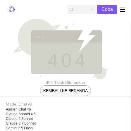
Uji
Coba
ID
me
Gratis
404 Tidak Ditemukan
KEMBALI KE BERANDA
Model Chat AI
Asisten Chat 4o
Claude Sonnet 4.5
Claude 4 Sonnet
Claude 3.7 Sonnet
Gemini 2.5 Flash