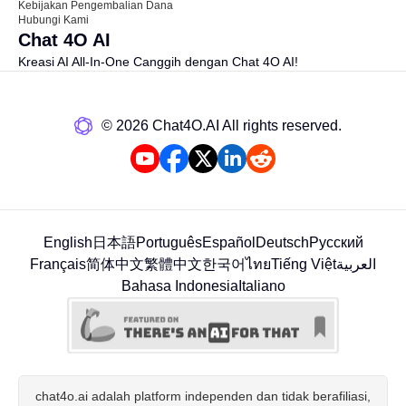
Kebijakan Pengembalian Dana
Hubungi Kami
Chat 4O AI
Kreasi AI All-In-One Canggih dengan Chat 4O AI!
©️ 2026 Chat4O.AI All rights reserved.
English
日本語
Português
Español
Deutsch
Русский
Français
简体中文
繁體中文
한국어
ไทย
Tiếng Việt
العربية
Bahasa Indonesia
Italiano
chat4o.ai adalah platform independen dan tidak berafiliasi,