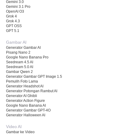
Gemini 3.0
Gemini 3.1 Pro
OpenAI O3
Grok 4
Grok 4.3
GPT OSS
GPT 5.1
Gambar AI
Generator Gambar AI
Pisang Nano 2
Google Nano Banana Pro
Seedream 4.5 AI
Seedream 5.0 AI
Gambar Qwen 2
Generator Gambar GPT Image 1.5
Pemulih Foto Lama
Generator Headshot AI
Generator Potongan Rambut AI
Generator AI Ghibli
Generator Action Figure
Google Nano Banana AI
Generator Gambar GPT-4O
Generator Halloween AI
Video AI
Gambar ke Video