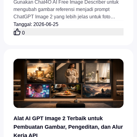
Gunakan Chat4O AI Free Image Describer untuk
mengubah gambar referensi menjadi prompt
ChatGPT Image 2 yang lebih jelas untuk foto
produk, iklan, thumbnail, poster, dan sampul blog.
Tanggal
:
2026-06-25
0
Alat AI GPT Image 2 Terbaik untuk
Pembuatan Gambar, Pengeditan, dan Alur
Kerja API