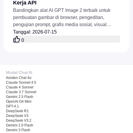
Kerja API
Bandingkan alat AI GPT Image 2 terbaik untuk
pembuatan gambar di browser, pengeditan,
pengujian prompt, grafis media sosial, visual
produk, dan alur kerja API yang tersedia secara
Tanggal
:
2026-07-15
online saat ini.
0
Model Chat AI
Asisten Chat 4o
Claude Sonnet 4.5
Claude 4 Sonnet
Claude 3.7 Sonnet
Gemini 2.5 Flash
OpenAI O4 Mini
GPT-4.1
DeepSeek R1
DeepSeek V3
DeepSeek V3.2
Gemini 2.0 Flash
Gemini 3 Flash