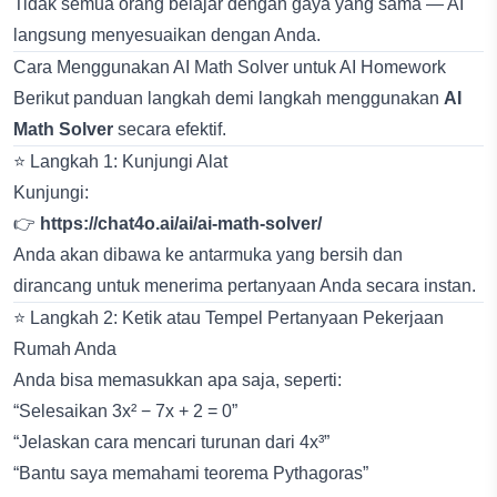
Tidak semua orang belajar dengan gaya yang sama — AI
langsung menyesuaikan dengan Anda.
Cara Menggunakan AI Math Solver untuk AI Homework
Berikut panduan langkah demi langkah menggunakan
AI
Math Solver
secara efektif.
⭐ Langkah 1: Kunjungi Alat
Kunjungi:
👉
https://chat4o.ai/ai/ai-math-solver/
Anda akan dibawa ke antarmuka yang bersih dan
dirancang untuk menerima pertanyaan Anda secara instan.
⭐ Langkah 2: Ketik atau Tempel Pertanyaan Pekerjaan
Rumah Anda
Anda bisa memasukkan apa saja, seperti:
“Selesaikan 3x² − 7x + 2 = 0”
“Jelaskan cara mencari turunan dari 4x³”
“Bantu saya memahami teorema Pythagoras”