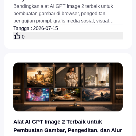
Bandingkan alat AI GPT Image 2 terbaik untuk
pembuatan gambar di browser, pengeditan,
pengujian prompt, grafis media sosial, visual
produk, dan alur kerja API yang tersedia online
Tanggal
:
2026-07-15
saat ini.
0
Alat AI GPT Image 2 Terbaik untuk
Pembuatan Gambar, Pengeditan, dan Alur