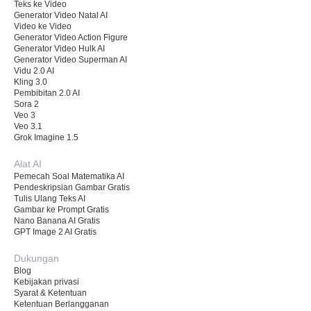
Teks ke Video
Generator Video Natal AI
Video ke Video
Generator Video Action Figure
Generator Video Hulk AI
Generator Video Superman AI
Vidu 2.0 AI
Kling 3.0
Pembibitan 2.0 AI
Sora 2
Veo 3
Veo 3.1
Grok Imagine 1.5
Alat AI
Pemecah Soal Matematika AI
Pendeskripsian Gambar Gratis
Tulis Ulang Teks AI
Gambar ke Prompt Gratis
Nano Banana AI Gratis
GPT Image 2 AI Gratis
Dukungan
Blog
Kebijakan privasi
Syarat & Ketentuan
Ketentuan Berlangganan