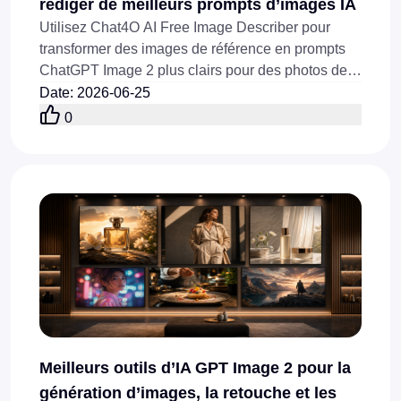
rédiger de meilleurs prompts d’images IA
Utilisez Chat4O AI Free Image Describer pour
transformer des images de référence en prompts
ChatGPT Image 2 plus clairs pour des photos de
produits, des publicités, des miniatures, des
Date
:
2026-06-25
affiches et des couvertures de blog.
0
Meilleurs outils d’IA GPT Image 2 pour la
génération d’images, la retouche et les