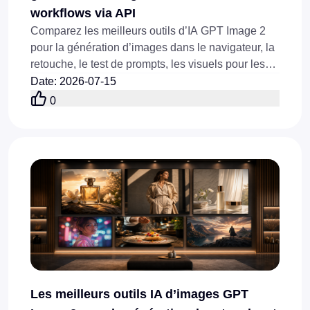
workflows via API
Comparez les meilleurs outils d’IA GPT Image 2
pour la génération d’images dans le navigateur, la
retouche, le test de prompts, les visuels pour les
réseaux sociaux, les visuels produit et les
Date
:
2026-07-15
workflows API en ligne aujourd’hui.
0
Les meilleurs outils IA d’images GPT