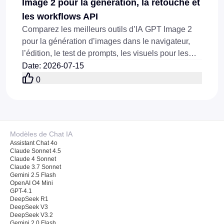
Image 2 pour la génération, la retouche et
les workflows API
Comparez les meilleurs outils d’IA GPT Image 2
pour la génération d’images dans le navigateur,
l’édition, le test de prompts, les visuels pour les
réseaux sociaux, les visuels de produits et les
Date
:
2026-07-15
workflows via API disponibles en ligne
0
aujourd’hui.
Modèles de Chat IA
Assistant Chat 4o
Claude Sonnet 4.5
Claude 4 Sonnet
Claude 3.7 Sonnet
Gemini 2.5 Flash
OpenAI O4 Mini
GPT-4.1
DeepSeek R1
DeepSeek V3
DeepSeek V3.2
Gemini 2.0 Flash