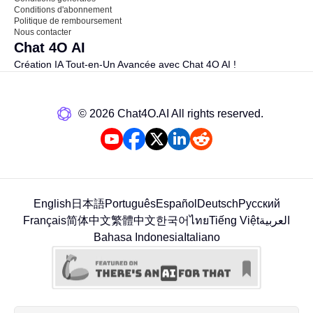
Conditions d'abonnement
Politique de remboursement
Nous contacter
Chat 4O AI
Création IA Tout-en-Un Avancée avec Chat 4O AI !
©️ 2026 Chat4O.AI All rights reserved.
English
日本語
Português
Español
Deutsch
Русский
Français
简体中文
繁體中文
한국어
ไทย
Tiếng Việt
العربية
Bahasa Indonesia
Italiano