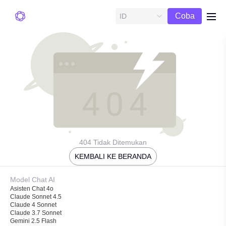
Uji
Coba
ID
me
Gratis
404 Tidak Ditemukan
KEMBALI KE BERANDA
Model Chat AI
Asisten Chat 4o
Claude Sonnet 4.5
Claude 4 Sonnet
Claude 3.7 Sonnet
Gemini 2.5 Flash