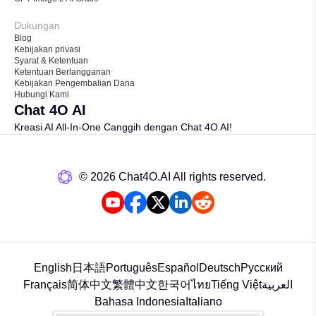
Dukungan
Blog
Kebijakan privasi
Syarat & Ketentuan
Ketentuan Berlangganan
Kebijakan Pengembalian Dana
Hubungi Kami
Chat 4O AI
Kreasi AI All-In-One Canggih dengan Chat 4O AI!
©️ 2026 Chat4O.AI All rights reserved.
English
日本語
Português
Español
Deutsch
Русский
Français
简体中文
繁體中文
한국어
ไทย
Tiếng Việt
العربية
Bahasa Indonesia
Italiano