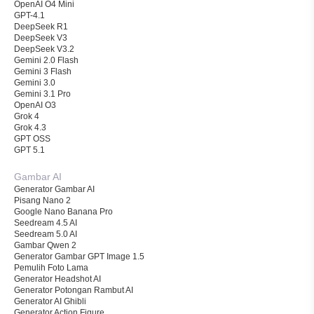
OpenAI O4 Mini
GPT-4.1
DeepSeek R1
DeepSeek V3
DeepSeek V3.2
Gemini 2.0 Flash
Gemini 3 Flash
Gemini 3.0
Gemini 3.1 Pro
OpenAI O3
Grok 4
Grok 4.3
GPT OSS
GPT 5.1
Gambar AI
Generator Gambar AI
Pisang Nano 2
Google Nano Banana Pro
Seedream 4.5 AI
Seedream 5.0 AI
Gambar Qwen 2
Generator Gambar GPT Image 1.5
Pemulih Foto Lama
Generator Headshot AI
Generator Potongan Rambut AI
Generator AI Ghibli
Generator Action Figure