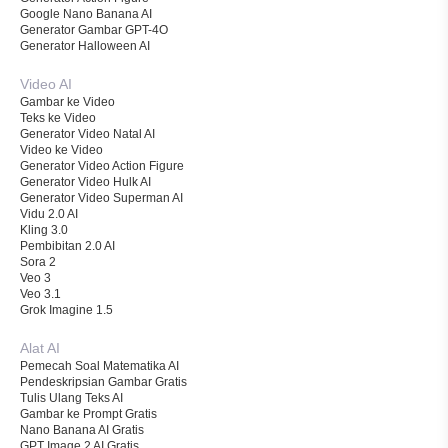
Google Nano Banana AI
Generator Gambar GPT-4O
Generator Halloween AI
Video AI
Gambar ke Video
Teks ke Video
Generator Video Natal AI
Video ke Video
Generator Video Action Figure
Generator Video Hulk AI
Generator Video Superman AI
Vidu 2.0 AI
Kling 3.0
Pembibitan 2.0 AI
Sora 2
Veo 3
Veo 3.1
Grok Imagine 1.5
Alat AI
Pemecah Soal Matematika AI
Pendeskripsian Gambar Gratis
Tulis Ulang Teks AI
Gambar ke Prompt Gratis
Nano Banana AI Gratis
GPT Image 2 AI Gratis