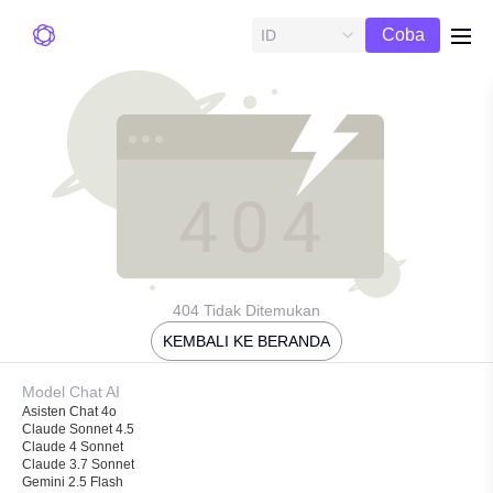
Uji
Coba
ID
me
Gratis
404 Tidak Ditemukan
KEMBALI KE BERANDA
Model Chat AI
Asisten Chat 4o
Claude Sonnet 4.5
Claude 4 Sonnet
Claude 3.7 Sonnet
Gemini 2.5 Flash