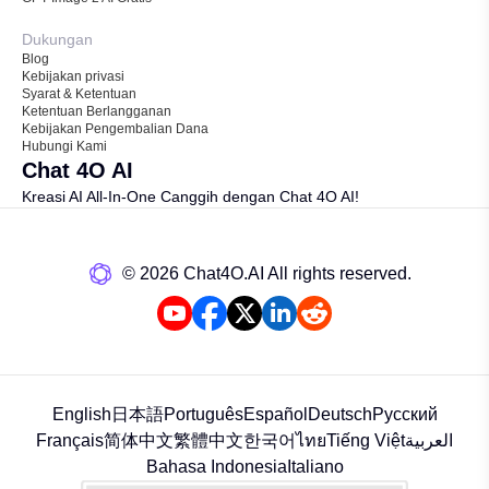
Dukungan
Blog
Kebijakan privasi
Syarat & Ketentuan
Ketentuan Berlangganan
Kebijakan Pengembalian Dana
Hubungi Kami
Chat 4O AI
Kreasi AI All-In-One Canggih dengan Chat 4O AI!
©️ 2026 Chat4O.AI All rights reserved.
English
日本語
Português
Español
Deutsch
Русский
Français
简体中文
繁體中文
한국어
ไทย
Tiếng Việt
العربية
Bahasa Indonesia
Italiano