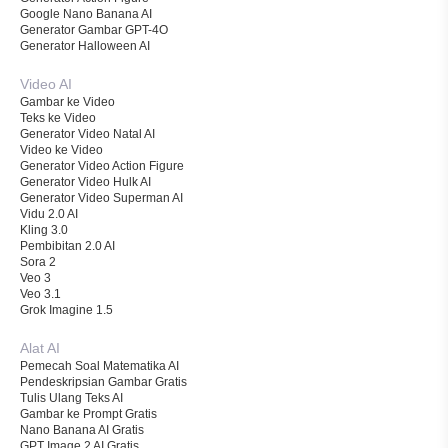
Google Nano Banana AI
Generator Gambar GPT-4O
Generator Halloween AI
Video AI
Gambar ke Video
Teks ke Video
Generator Video Natal AI
Video ke Video
Generator Video Action Figure
Generator Video Hulk AI
Generator Video Superman AI
Vidu 2.0 AI
Kling 3.0
Pembibitan 2.0 AI
Sora 2
Veo 3
Veo 3.1
Grok Imagine 1.5
Alat AI
Pemecah Soal Matematika AI
Pendeskripsian Gambar Gratis
Tulis Ulang Teks AI
Gambar ke Prompt Gratis
Nano Banana AI Gratis
GPT Image 2 AI Gratis