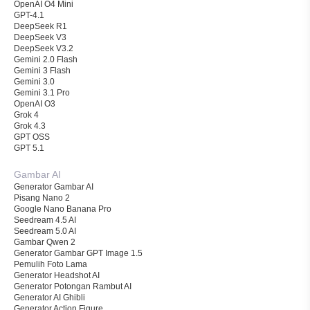
OpenAI O4 Mini
GPT-4.1
DeepSeek R1
DeepSeek V3
DeepSeek V3.2
Gemini 2.0 Flash
Gemini 3 Flash
Gemini 3.0
Gemini 3.1 Pro
OpenAI O3
Grok 4
Grok 4.3
GPT OSS
GPT 5.1
Gambar AI
Generator Gambar AI
Pisang Nano 2
Google Nano Banana Pro
Seedream 4.5 AI
Seedream 5.0 AI
Gambar Qwen 2
Generator Gambar GPT Image 1.5
Pemulih Foto Lama
Generator Headshot AI
Generator Potongan Rambut AI
Generator AI Ghibli
Generator Action Figure