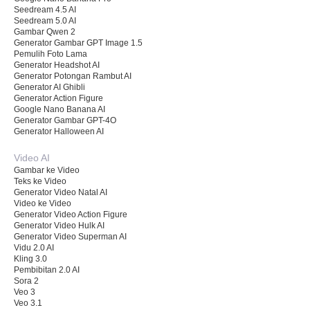
Seedream 4.5 AI
Seedream 5.0 AI
Gambar Qwen 2
Generator Gambar GPT Image 1.5
Pemulih Foto Lama
Generator Headshot AI
Generator Potongan Rambut AI
Generator AI Ghibli
Generator Action Figure
Google Nano Banana AI
Generator Gambar GPT-4O
Generator Halloween AI
Video AI
Gambar ke Video
Teks ke Video
Generator Video Natal AI
Video ke Video
Generator Video Action Figure
Generator Video Hulk AI
Generator Video Superman AI
Vidu 2.0 AI
Kling 3.0
Pembibitan 2.0 AI
Sora 2
Veo 3
Veo 3.1