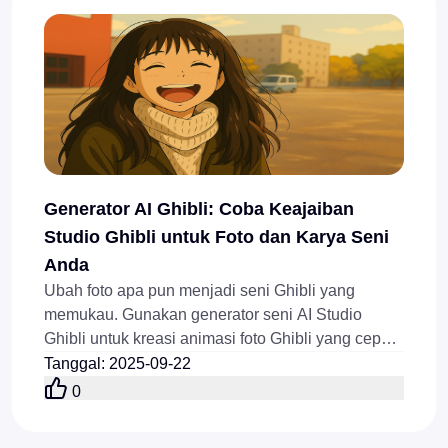
Generator AI Ghibli: Coba Keajaiban
Studio Ghibli untuk Foto dan Karya Seni
Anda
Ubah foto apa pun menjadi seni Ghibli yang
memukau. Gunakan generator seni AI Studio
Ghibli untuk kreasi animasi foto Ghibli yang cepat
dan stabil hanya dalam hitungan menit.
Tanggal
:
2025-09-22
0