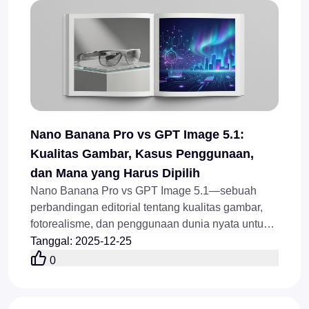
Nano Banana Pro vs GPT Image 5.1:
Kualitas Gambar, Kasus Penggunaan,
dan Mana yang Harus Dipilih
Nano Banana Pro vs GPT Image 5.1—sebuah
perbandingan editorial tentang kualitas gambar,
fotorealisme, dan penggunaan dunia nyata untuk
membantu pembuat konten memilih alat yang
Tanggal
:
2025-12-25
tepat.
0