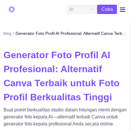
Uji
Coba
ID
me
Gratis
blog
Generator Foto Profil AI Profesional: Alternatif Canva Terbaik untuk Foto Profil Berkualitas Tinggi
Generator Foto Profil AI
Profesional: Alternatif
Canva Terbaik untuk Foto
Profil Berkualitas Tinggi
Buat potret berkualitas studio dalam hitungan menit dengan
generator foto kepala AI—alternatif terbaik Canva untuk
generator foto kepala profesional Anda secara online.