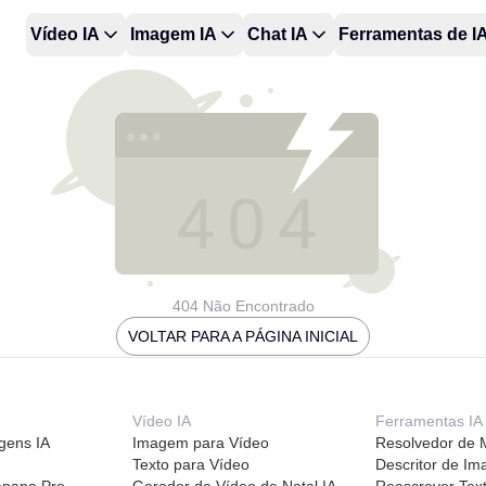
Vídeo IA
Imagem IA
Chat IA
Ferramentas de I
404 Não Encontrado
VOLTAR PARA A PÁGINA INICIAL
Vídeo IA
Ferramentas IA
gens IA
Imagem para Vídeo
Resolvedor de 
Texto para Vídeo
Descritor de Im
anana Pro
Gerador de Vídeo de Natal IA
Reescrever Text