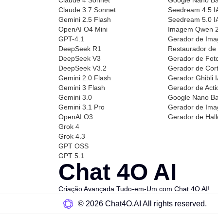
Claude 3.7 Sonnet
Seedream 4.5 I
Gemini 2.5 Flash
Seedream 5.0 I
OpenAI O4 Mini
Imagem Qwen 
GPT-4.1
Gerador de Ima
DeepSeek R1
Restaurador de 
DeepSeek V3
Gerador de Fotos
DeepSeek V3.2
Gerador de Cort
Gemini 2.0 Flash
Gerador Ghibli 
Gemini 3 Flash
Gerador de Acti
Gemini 3.0
Google Nano Ba
Gemini 3.1 Pro
Gerador de Im
OpenAI O3
Gerador de Hal
Grok 4
Grok 4.3
GPT OSS
GPT 5.1
Chat 4O AI
Criação Avançada Tudo-em-Um com Chat 4O AI!
©️ 2026 Chat4O.AI All rights reserved.