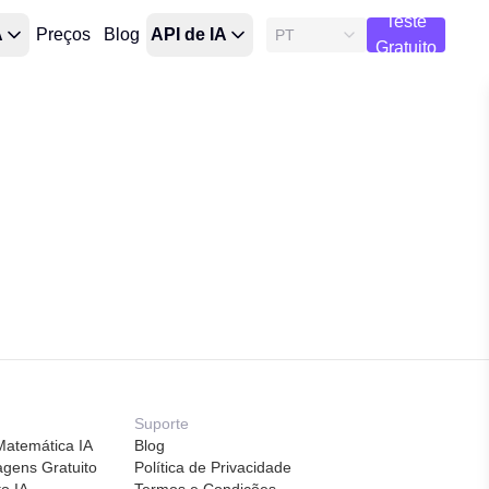
Teste
A
Preços
Blog
API de IA
PT
Gratuito
Suporte
Matemática IA
Blog
agens Gratuito
Política de Privacidade
o IA
Termos e Condições