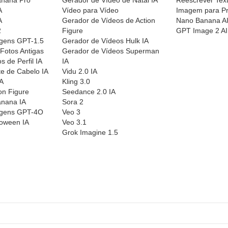
A
Vídeo para Vídeo
Imagem para Pr
A
Gerador de Vídeos de Action
Nano Banana AI
2
Figure
GPT Image 2 AI
gens GPT-1.5
Gerador de Vídeos Hulk IA
Fotos Antigas
Gerador de Vídeos Superman
 de Perfil IA
IA
e de Cabelo IA
Vidu 2.0 IA
IA
Kling 3.0
on Figure
Seedance 2.0 IA
nana IA
Sora 2
agens GPT-4O
Veo 3
loween IA
Veo 3.1
Grok Imagine 1.5