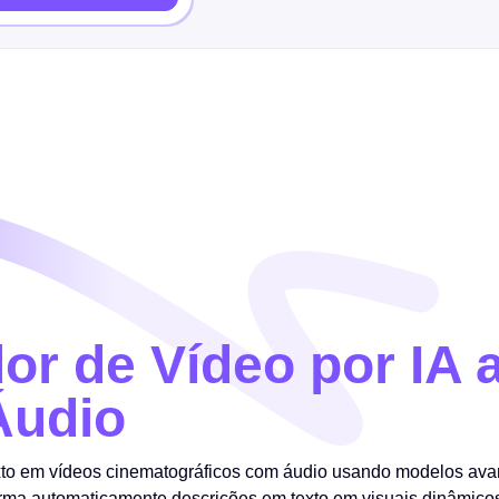
or de Vídeo por IA a
Áudio
xto em vídeos cinematográficos com áudio usando modelos avan
forma automaticamente descrições em texto em visuais dinâmico