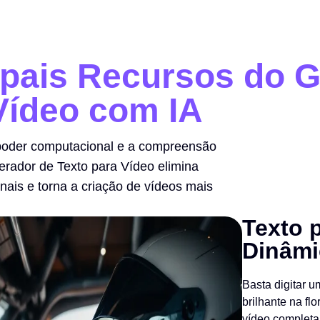
ipais Recursos do G
Vídeo com IA
poder computacional e a compreensão
Gerador de Texto para Vídeo elimina
onais e torna a criação de vídeos mais
Texto 
Dinâmi
Basta digitar 
brilhante na fl
vídeo completa