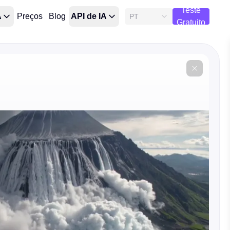
Teste
A
Preços
Blog
API de IA
PT
Gratuito