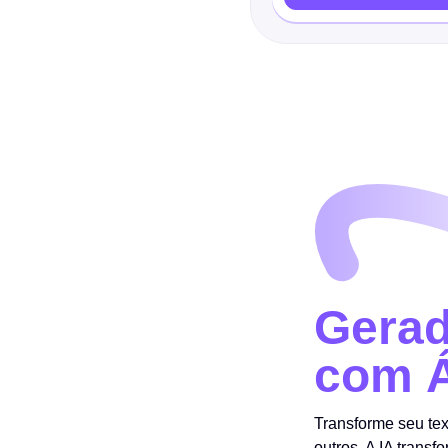
Gerad
com 
Transforme seu te
outros. A IA trans