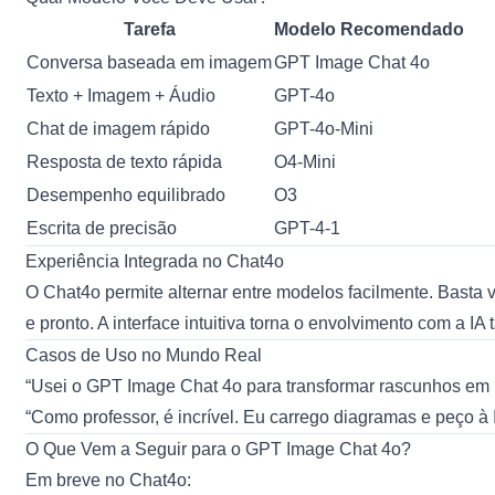
Tarefa
Modelo Recomendado
Conversa baseada em imagem
GPT Image Chat 4o
Texto + Imagem + Áudio
GPT-4o
Chat de imagem rápido
GPT-4o-Mini
Resposta de texto rápida
O4-Mini
Desempenho equilibrado
O3
Escrita de precisão
GPT-4-1
Experiência Integrada no Chat4o
O Chat4o permite alternar entre modelos facilmente. Basta 
e pronto. A interface intuitiva torna o envolvimento com a IA
Casos de Uso no Mundo Real
“Usei o GPT Image Chat 4o para transformar rascunhos em
“Como professor, é incrível. Eu carrego diagramas e peço à
O Que Vem a Seguir para o GPT Image Chat 4o?
Em breve no Chat4o: