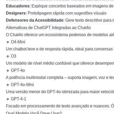
Educadores
: Explique conceitos baseados em imagens de 
Designers
: Prototipagem rápida com sugestões visuais
Defensores da Acessibilidade
: Gere texto descritivo para
Alternativas de ChatGPT Integradas ao Chat4o
O Chat4o oferece um ecossistema poderoso de modelos alé
🔹
O4-Mini
Um chatbot leve e de resposta rápida, ideal para conversa
🔹
O3
Um modelo de nível médio confiável que oferece desempenho
🔹
GPT-4o
A potência multimodal completa – suporta imagem, voz e tex
🔹
GPT-4o-Mini
Uma versão menor do GPT-4o otimizada para maior velocid
🔹
GPT-4-1
Focado em processamento de texto avançado e nuances. Ótim
Qual Modelo Você Deve Usar?