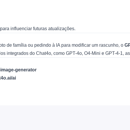
ra influenciar futuras atualizações.
to de família ou pedindo à IA para modificar um rascunho, o
GP
los integrados do Chat4o, como
GPT-4o
,
O4-Mini
e
GPT-4-1
, a
o-image-generator
4o.ai/ai