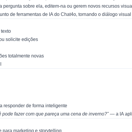
ergunta sobre ela, editem-na ou gerem novos recursos visuais 
junto de ferramentas de IA do
Chat4o
, tornando o diálogo visual
texto
u solicite edições
ões totalmente novas
l
a responder de forma inteligente
ê pode fazer com que pareça uma cena de inverno?"
— a IA apl
 para marketing e storytelling