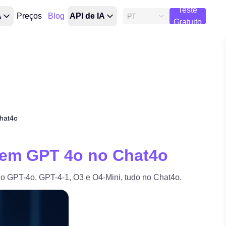
Teste
A
Preços
Blog
API de IA
PT
Gratuito
hat4o
gem GPT 4o no Chat4o
o GPT-4o, GPT-4-1, O3 e O4-Mini, tudo no Chat4o.