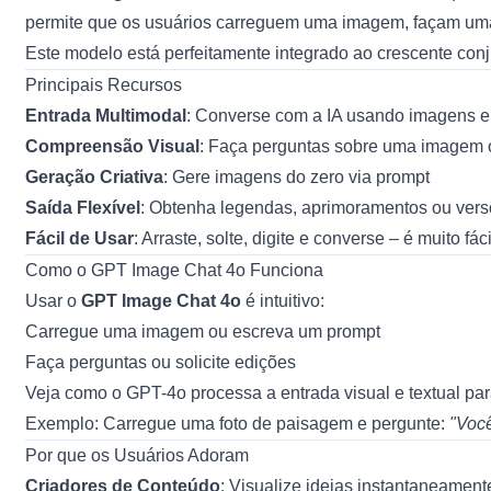
permite que os usuários carreguem uma imagem, façam uma p
Este modelo está perfeitamente integrado ao crescente con
Principais Recursos
Entrada Multimodal
: Converse com a IA usando imagens e 
Compreensão Visual
: Faça perguntas sobre uma imagem o
Geração Criativa
: Gere imagens do zero via prompt
Saída Flexível
: Obtenha legendas, aprimoramentos ou vers
Fácil de Usar
: Arraste, solte, digite e converse – é muito fáci
Como o GPT Image Chat 4o Funciona
Usar o
GPT Image Chat 4o
é intuitivo:
Carregue uma imagem ou escreva um prompt
Faça perguntas ou solicite edições
Veja como o GPT-4o processa a entrada visual e textual par
Exemplo: Carregue uma foto de paisagem e pergunte:
"Voc
Por que os Usuários Adoram
Criadores de Conteúdo
: Visualize ideias instantaneamente