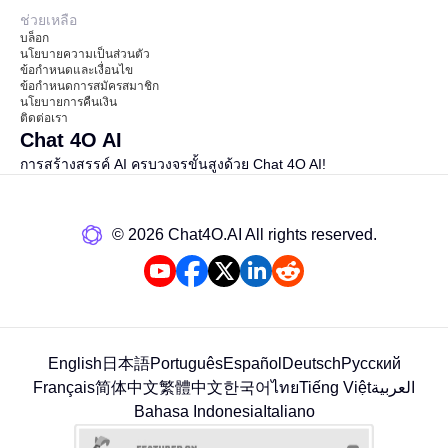
ช่วยเหลือ
บล็อก
นโยบายความเป็นส่วนตัว
ข้อกำหนดและเงื่อนไข
ข้อกำหนดการสมัครสมาชิก
นโยบายการคืนเงิน
ติดต่อเรา
Chat 4O AI
การสร้างสรรค์ AI ครบวงจรขั้นสูงด้วย Chat 4O AI!
©️ 2026 Chat4O.AI All rights reserved.
English
日本語
Português
Español
Deutsch
Русский
Français
简体中文
繁體中文
한국어
ไทย
Tiếng Việt
العربية
Bahasa Indonesia
Italiano