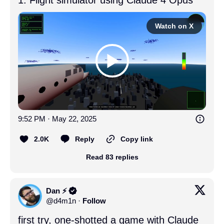
Watch on X
9:52 PM · May 22, 2025
2.0K
Reply
Copy link
Read 83 replies
Dan ⚡️
@
d4m1n
·
Follow
first try, one-shotted a game with Claude 