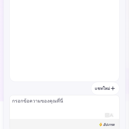
แชทใหม่
อัปเกรด