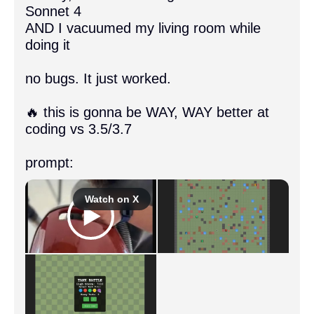
Sonnet 4

AND I vacuumed my living room while 
doing it

no bugs. It just worked.

🔥 this is gonna be WAY, WAY better at 
coding vs 3.5/3.7

prompt: 
Watch on X