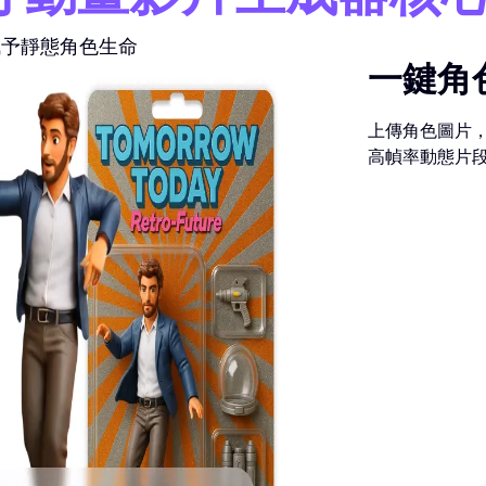
間賦予靜態角色生命
一鍵角
上傳角色圖片，
高幀率動態片