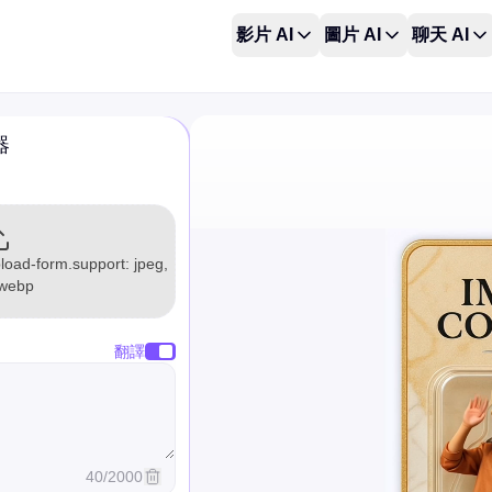
影片 AI
圖片 AI
聊天 AI
器
load-form.support: jpeg,
 webp
翻譯
40
/
2000