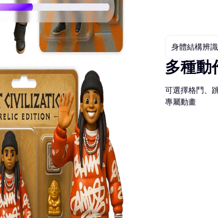
身體結構辨識
多種動
可選擇格鬥、
專屬動畫