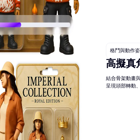
格鬥與動作姿
高擬真
結合骨架動畫與
呈現頭部轉動