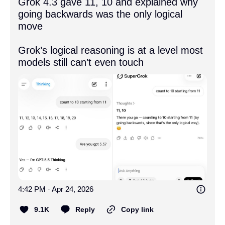
Grok 4.3 gave 11, 10 and explained why 
going backwards was the only logical 
move

Grok’s logical reasoning is at a level most 
models still can’t even touch
4:42 PM · Apr 24, 2026
9.1K
Reply
Copy link