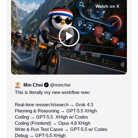
Watch on X
Min Choi
@
minchoi
This is literally my new workflow now:

Real-time research/search → Grok 4.3

Planning & Reasoning → GPT-5.5 XHigh

Coding → GPT-5.5  XHigh w/ Codex

Coding (Frontend) → Opus 4.8 XHigh

Write & Run Test Cases → GPT-5.5 w/ Codex

Debug → GPT-5.5 XHigh
