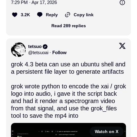
7:29 PM · Apr 17, 2026
3.2K
Reply
Copy link
Read 289 replies
tetsuo
@
tetsuoai
·
Follow
grok 4.3 beta can use an ubuntu shell and 
a persistent file layer to generate artifacts

grok wrote python to encode the xai / grok 
logo into audio, i gave it the script back 
and had it render a spectrogram video 
from that signal, and use the grok_files 
tool to save the mp4 into
Watch on X