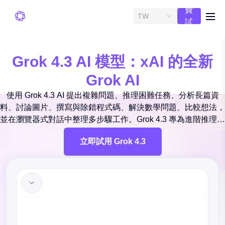
費
TW
me
試
用
Grok 4.3 AI 模型：xAI 的全新
Grok AI
使用 Grok 4.3 AI 提出複雜問題、推理困難任務、分析長篇資
料、討論圖片、撰寫與除錯程式碼、解決數學問題、比較想法，
並在瀏覽器式對話中整理多步驟工作。Grok 4.3 專為進階推理、
生產力、長上下文理解、函式式工作流程、結構化輸出與代理式
立即試用 Grok 4.3
任務執行而設計，適合你需要超越簡單聊天機器人答案的情境。