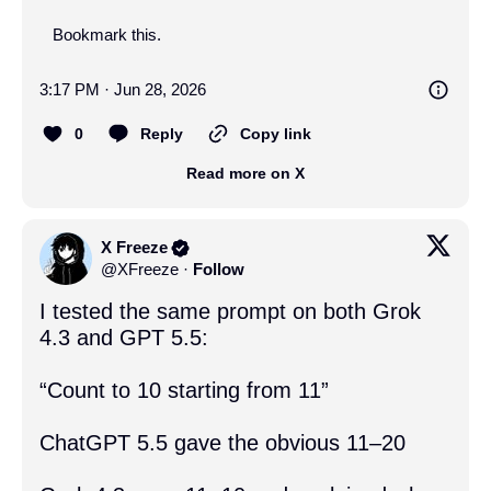
Bookmark this.
3:17 PM · Jun 28, 2026
0
Reply
Copy link
Read more on X
X Freeze
@
XFreeze
·
Follow
I tested the same prompt on both Grok 
4.3 and GPT 5.5:

“Count to 10 starting from 11”

ChatGPT 5.5 gave the obvious 11–20 
