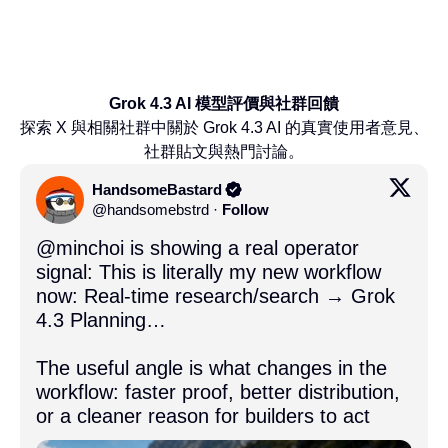
Grok 4.3 AI 模型評價與社群回饋
探索 X 與相關社群中關於 Grok 4.3 AI 的真實使用者意見、
社群貼文與熱門討論。
HandsomeBastard
@
handsomebstrd
·
Follow
@minchoi
 is showing a real operator 
signal: This is literally my new workflow 
now: Real-time research/search → Grok 
4.3 Planning…

The useful angle is what changes in the 
workflow: faster proof, better distribution, 
or a cleaner reason for builders to act