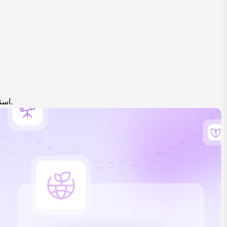
استفد من أداء فائق للذكاء الاصطناعي، قابلية استخدام واقعية، وانفتاح للجميع.