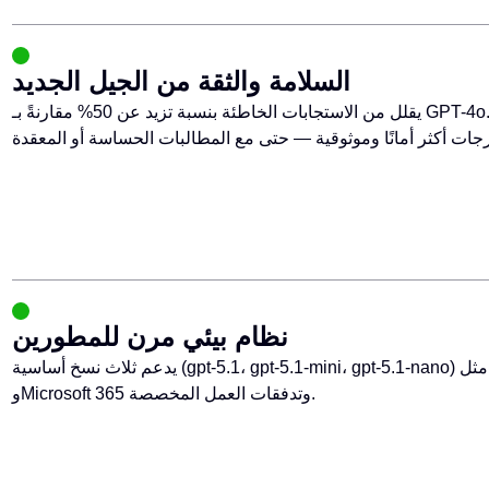
السلامة والثقة من الجيل الجديد
يقلل من الاستجابات الخاطئة بنسبة تزيد عن 50% مقارنةً بـ GPT-4o. ميزات الحماية والشفافية المُحسّنة تضمن
نظام بيئي مرن للمطورين
يدعم ثلاث نسخ أساسية (gpt-5.1، gpt-5.1-mini، gpt-5.1-nano) ونشرًا سلسًا على منصات مثل GitHub Copilot
وMicrosoft 365 وتدفقات العمل المخصصة.