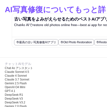
AI写真修復についてもっと詳
古い写真をよみがえらせるためのベストAIアプ
Chat4o AIでrestore old photos online free—be
最高の古い写真修復AIアプリ
Old Photo Restoration
Resto
チャットAIモデル
Chat 4o アシスタント
Claude Sonnet 4.5
Claude 4 Sonnet
Claude 3.7 Sonnet
Gemini 2.5 Flash
OpenAI O4 Mini
GPT-4.1
DeepSeek R1
DeepSeek V3
DeepSeek V3.2
Gemini 2.0 Flash