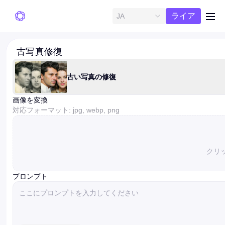
無料ト
ライア
JA
me
ル
古写真修復
古い写真の修復
画像を変換
対応フォーマット: jpg, webp, png
クリ
プロンプト