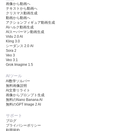
画像から動画へ
テキストから動画へ
クリスマス動画生成
動画から動画へ
アクションフィギュア動画生成
AIハルク動画生成
AIスーパーマン動画生成
Vidu 2.0 AI
Kling 3.0
シーダンス 2.0 AI
Sora 2
Veo 3
Veo 3.1
Grok Imagine 1.5
AIツール
AI数学ソルバー
無料画像説明
AI文章リライト
画像からプロンプト生成
無料のNano Banana AI
無料のGPT Image 2 AI
サポート
ブログ
プライバシーポリシー
利用規約