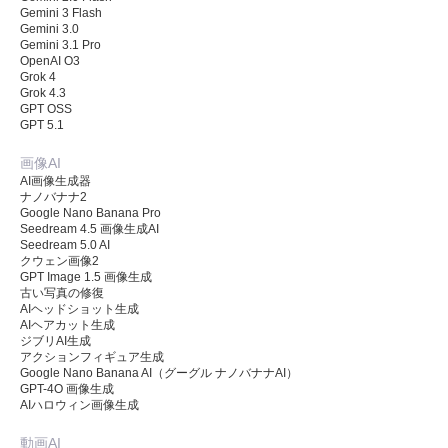
Gemini 3 Flash
Gemini 3.0
Gemini 3.1 Pro
OpenAI O3
Grok 4
Grok 4.3
GPT OSS
GPT 5.1
画像AI
AI画像生成器
ナノバナナ2
Google Nano Banana Pro
Seedream 4.5 画像生成AI
Seedream 5.0 AI
クウェン画像2
GPT Image 1.5 画像生成
古い写真の修復
AIヘッドショット生成
AIヘアカット生成
ジブリAI生成
アクションフィギュア生成
Google Nano Banana AI（グーグル ナノバナナAI）
GPT-4O 画像生成
AIハロウィン画像生成
動画AI