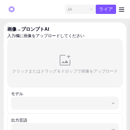
無料ト
ライア
JA
me
ル
画像→プロンプトAI
入力欄に画像をアップロードしてください
クリックまたはドラッグ＆ドロップで画像をアップロード
モデル
model
出力言語
outputLanguage