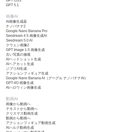
GPT OSS
GPT 5.1
画像AI
AI画像生成器
ナノバナナ2
Google Nano Banana Pro
Seedream 4.5 画像生成AI
Seedream 5.0 AI
クウェン画像2
GPT Image 1.5 画像生成
古い写真の修復
AIヘッドショット生成
AIヘアカット生成
ジブリAI生成
アクションフィギュア生成
Google Nano Banana AI（グーグル ナノバナナAI）
GPT-4O 画像生成
AIハロウィン画像生成
動画AI
画像から動画へ
テキストから動画へ
クリスマス動画生成
動画から動画へ
アクションフィギュア動画生成
AIハルク動画生成