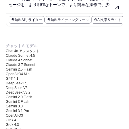
セージを、より明確なトーンで、より簡単な操作で、少な
いプロンプト作業で書き換えましょう。
無料AIリライター
無料ライティングツール
AI文章リライト
チャットAIモデル
Chat 4o アシスタント
Claude Sonnet 4.5
Claude 4 Sonnet
Claude 3.7 Sonnet
Gemini 2.5 Flash
OpenAI O4 Mini
GPT-4.1
DeepSeek R1
DeepSeek V3
DeepSeek V3.2
Gemini 2.0 Flash
Gemini 3 Flash
Gemini 3.0
Gemini 3.1 Pro
OpenAI O3
Grok 4
Grok 4.3