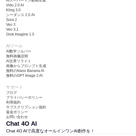
AIスーパーマン動画生成
Vidu 2.0 AI
Kling 3.0
シーダンス 2.0 AI
Sora 2
Veo 3
Veo 3.1
Grok Imagine 1.5
AIツール
AI数学ソルバー
無料画像説明
AI文章リライト
画像からプロンプト生成
無料のNano Banana AI
無料のGPT Image 2 AI
サポート
ブログ
プライバシーポリシー
利用規約
サブスクリプション規約
返金ポリシー
お問い合わせ
Chat 4O AI
Chat 4O AIで高度なオールインワンAI創作を！