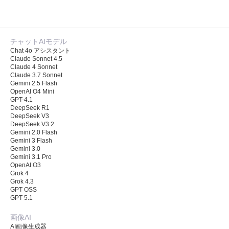
チャットAIモデル
Chat 4o アシスタント
Claude Sonnet 4.5
Claude 4 Sonnet
Claude 3.7 Sonnet
Gemini 2.5 Flash
OpenAI O4 Mini
GPT-4.1
DeepSeek R1
DeepSeek V3
DeepSeek V3.2
Gemini 2.0 Flash
Gemini 3 Flash
Gemini 3.0
Gemini 3.1 Pro
OpenAI O3
Grok 4
Grok 4.3
GPT OSS
GPT 5.1
画像AI
AI画像生成器