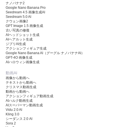
ナノバナナ2
Google Nano Banana Pro
Seedream 4.5 画像生成AI
Seedream 5.0 AI
クウェン画像2
GPT Image 1.5 画像生成
古い写真の修復
AIヘッドショット生成
AIヘアカット生成
ジブリAI生成
アクションフィギュア生成
Google Nano Banana AI（グーグル ナノバナナAI）
GPT-4O 画像生成
AIハロウィン画像生成
動画AI
画像から動画へ
テキストから動画へ
クリスマス動画生成
動画から動画へ
アクションフィギュア動画生成
AIハルク動画生成
AIスーパーマン動画生成
Vidu 2.0 AI
Kling 3.0
シーダンス 2.0 AI
Sora 2