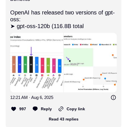
OpenAI has released two versions of gpt-
oss:

➤ gpt-oss-120b (116.8B total
12:21 AM · Aug 6, 2025
997
Reply
Copy link
Read 43 replies