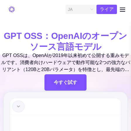
無料ト
ライア
JA
me
ル
GPT OSS：OpenAIのオープン
ソース言語モデル
GPT OSSは、OpenAIが2019年以来初めて公開する重みモデ
ルです。消費者向けハードウェアで動作可能な2つの強力なバ
リアント（120Bと20Bパラメータ）を特徴とし、最先端の推
論能力を提供します。Apache 2.0ライセンスで公開され、高
今すぐ試す
度なAI技術へのアクセスを民主化します。