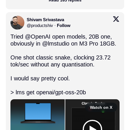
Shivam Srivastava
@
productshiv
·
Follow
Tried 
@OpenAI
 open models, 20B one, 
obviously in 
@lmstudio
 on M3 Pro 18GB.

One shot classic snake, clocking 23.72 
tok/sec without any quantisation.

I would say pretty cool.

> lms get openai/gpt-oss-20b
Watch on X