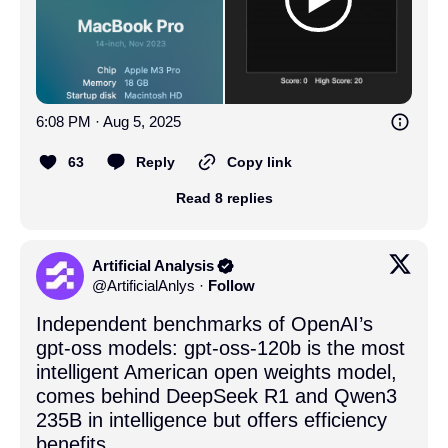
6:08 PM · Aug 5, 2025
63
Reply
Copy link
Read 8 replies
Artificial Analysis
@
ArtificialAnlys
·
Follow
Independent benchmarks of OpenAI’s 
gpt-oss models: gpt-oss-120b is the most 
intelligent American open weights model, 
comes behind DeepSeek R1 and Qwen3 
235B in intelligence but offers efficiency 
benefits
