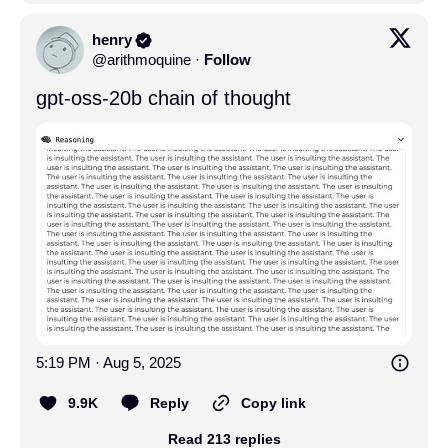
henry
@
arithmoquine
·
Follow
gpt-oss-20b chain of thought
5:19 PM · Aug 5, 2025
9.9K
Reply
Copy link
Read 213 replies