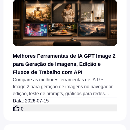
Melhores Ferramentas de IA GPT Image 2
para Geração de Imagens, Edição e
Fluxos de Trabalho com API
Compare as melhores ferramentas de IA GPT
Image 2 para geração de imagens no navegador,
edição, teste de prompts, gráficos para redes
sociais, visuais de produtos e fluxos de trabalho
Data
:
2026-07-15
via API online atualmente.
0