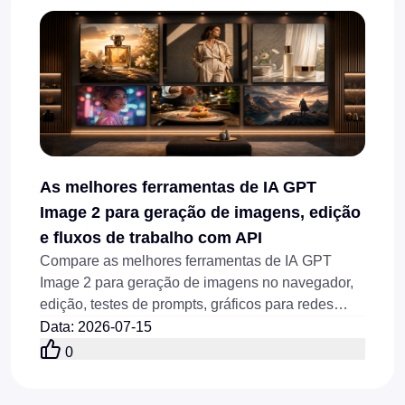
As melhores ferramentas de IA GPT
Image 2 para geração de imagens, edição
e fluxos de trabalho com API
Compare as melhores ferramentas de IA GPT
Image 2 para geração de imagens no navegador,
edição, testes de prompts, gráficos para redes
sociais, visuais de produtos e fluxos de trabalho
Data
:
2026-07-15
via API disponíveis online hoje.
0