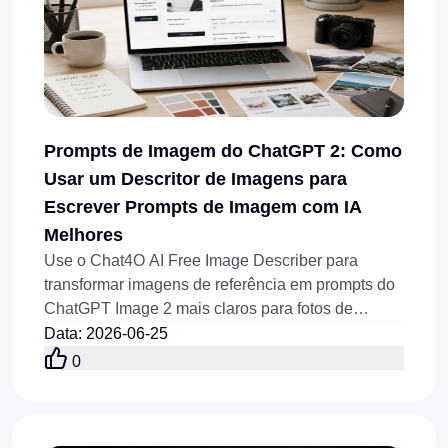
Prompts de Imagem do ChatGPT 2: Como
Usar um Descritor de Imagens para
Escrever Prompts de Imagem com IA
Melhores
Use o Chat4O AI Free Image Describer para
transformar imagens de referência em prompts do
ChatGPT Image 2 mais claros para fotos de
produtos, anúncios, miniaturas, pôsteres e capas
Data
:
2026-06-25
de blog.
0