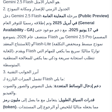
Gemini 2.5 Flash هو الخيار الأمثل.
2. الجدول الزمني للإصدار ومكانة النموذج
دخل Gemini 2.5 Flash مرحلة
المعاينة العامة (Public Preview)
(General
وتم إطلاقه رسميًا للتوفر العام
في أبريل 2025
Availability - GA) في 17 يونيو 2025
، مع دعم موعود حتى
منتصف عام 2026. يتموضع Flash بين Gemini 2.5 Pro (المصمم
للاستنتاج المعقد) وFlash-Lite (نموذج مبسط ومنخفض التكلفة
للغاية)، ويقدم Flash توازنًا مثاليًا: سريع بما يكفي للمهام التي
تتطلب استجابة سريعة وذكي بما يكفي للمعالجة المنطقية
المتوسطة.
3. أبرز الجوانب التقنية
تشمل الميزات البارزة لـ Flash ما يلي:
دعم إدخال الوسائط المتعددة
: يقبل النصوص والصور والصوت
والفيديو.
قدرات السياق الطويل
: يتعامل مع ما يصل إلى
مليون رمز
، مما يجعله مثاليًا لتلخيص أو الرجوع إلى المستندات
(token)