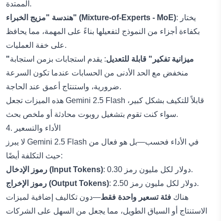
الممتدة.
: يختار
هندسة "مزيج الخبراء" (Mixture-of-Experts - MoE)
بكفاءة أجزاء من النموذج لتفعيلها بناءً على المهمة، مما يحافظ
على خفة العمليات.
"ميزانية تفكير" قابلة للتعديل
: يقدم استجابات بزمن استجابة
منخفض مع الحد الأدنى من الحسابات عندما تكون السرعة
ضرورية، واستنتاج أعمق عند الحاجة.
هذه الميزات تجعل Gemini 2.5 Flash قابلاً للتكيف بشكل كبير،
سواء كنت تقوم بتشغيل روبوت محادثة أو ملخص بحث.
4. الأداء والتسعير
لا يبرز Gemini 2.5 Flash في الأداء فحسب—بل هو فعال من
حيث التكلفة أيضًا:
: 0.30 دولار لكل مليون رمز.
رموز الإدخال (Input Tokens)
: 2.50 دولار لكل مليون رمز.
رموز الإخراج (Output Tokens)
هناك
فئة تسعير واحدة فقط
—دون تكاليف إضافية لميزات
الاستنتاج أو السياق الطويل، مما يجعل من السهل على الشركات