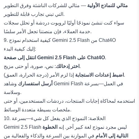
مثالي للنماذج الأولية
— مثالي للشركات الناشئة وفرق التطوير
التي تبني تجارب قابلة للتطوير.
سواء كنت تنشئ نموذجًا أوليًا لروبوت دردشة أو تحلل سجلات
خدمة العملاء، فإن منصتنا تجعل الأمر سلسًا.
9. كيفية استخدام نموذج Gemini 2.5 Flash من Chat4O
إليك كيفية البدء:
.
Gemini 2.5 Flash على Chat4O
انتقل إلى صفحة
: نص، صورة، أو حتى مزيج.
اختر إدخالك
إذا لزم الأمر (درجة الحرارة، العمق).
اضبط إعدادات الاستجابة
أرسل استفسارك
وشاهد Gemini Flash في العمل—بسرعة
وسلاسة.
استخدمه لمحاكاة إجابات المنتجات، دردشات المستخدمين، أو حتى
ملخصات بسيطة متعددة الوسائط.
10. الخلاصة: النموذج الذي يفعل كل شيء—بسرعة
Gemini 2.5 Flash ليس مجرد نموذج لغة كبير آخر. إنه
الخطوة
التالية إلى الأمام
في الموازنة بين السرعة والذكاء والفعالية من