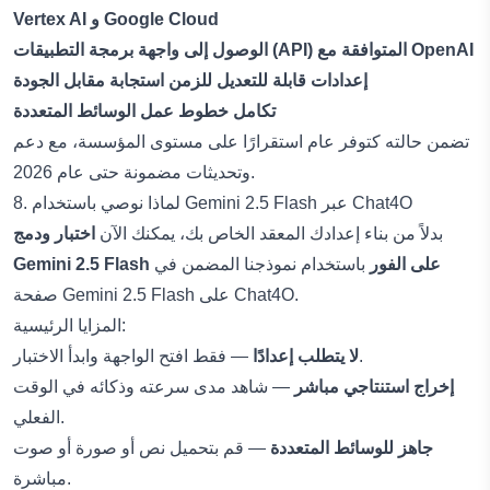
Vertex AI و Google Cloud
الوصول إلى واجهة برمجة التطبيقات (API) المتوافقة مع OpenAI
إعدادات قابلة للتعديل للزمن استجابة مقابل الجودة
تكامل خطوط عمل الوسائط المتعددة
تضمن حالته كتوفر عام استقرارًا على مستوى المؤسسة، مع دعم
وتحديثات مضمونة حتى عام 2026.
8. لماذا نوصي باستخدام Gemini 2.5 Flash عبر Chat4O
بدلاً من بناء إعدادك المعقد الخاص بك، يمكنك الآن
اختبار ودمج
Gemini 2.5 Flash على الفور
باستخدام نموذجنا المضمن في
.
صفحة Gemini 2.5 Flash على Chat4O
المزايا الرئيسية:
— فقط افتح الواجهة وابدأ الاختبار.
لا يتطلب إعدادًا
إخراج استنتاجي مباشر
— شاهد مدى سرعته وذكائه في الوقت
الفعلي.
جاهز للوسائط المتعددة
— قم بتحميل نص أو صورة أو صوت
مباشرة.