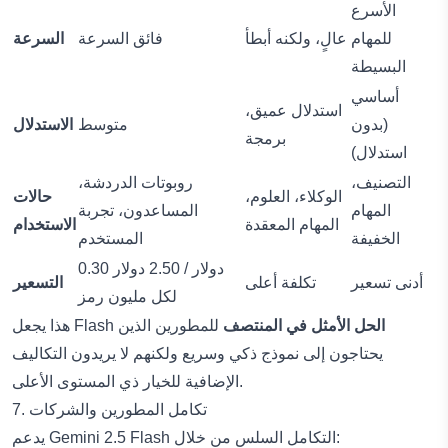
الأسرع
للمهام
عالٍ، ولكنه أبطأ
فائق السرعة
السرعة
البسيطة
أساسي
استدلال عميق،
(بدون
متوسط
الاستدلال
برمجة
استدلال)
التصنيف،
روبوتات الدردشة،
الوكلاء، العلوم،
حالات
المهام
المساعدون، تجربة
المهام المعقدة
الاستخدام
الخفيفة
المستخدم
0.30 دولار / 2.50 دولار
أدنى تسعير
تكلفة أعلى
التسعير
لكل مليون رمز
الحل الأمثل في المنتصف
للمطورين الذين
هذا يجعل Flash
يحتاجون إلى نموذج ذكي وسريع ولكنهم لا يريدون التكاليف
الإضافية للخيار ذي المستوى الأعلى.
7. تكامل المطورين والشركات
يدعم Gemini 2.5 Flash التكامل السلس من خلال: