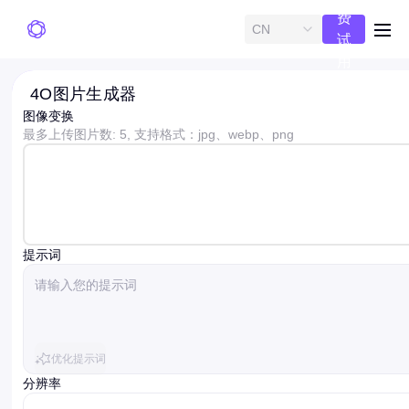
费
CN
me
试
用
4O图片生成器
图像变换
最多上传图片数: 5, 支持格式：jpg、webp、png
提示词
优化提示词
分辨率
resolution