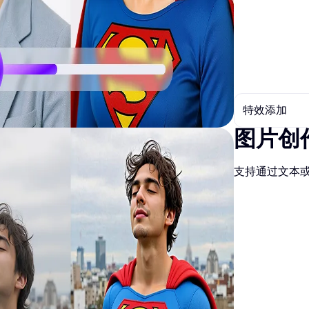
特效添加
图片创
支持通过文本