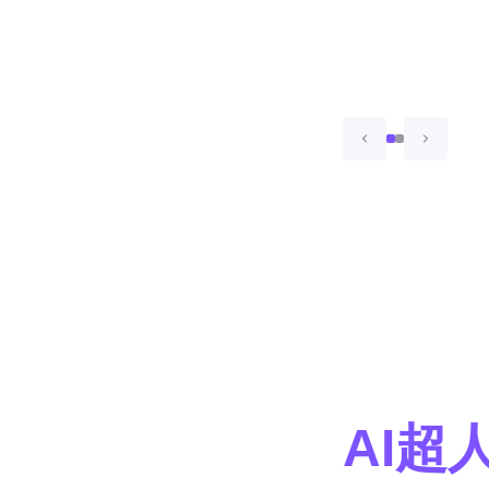
T
AI超