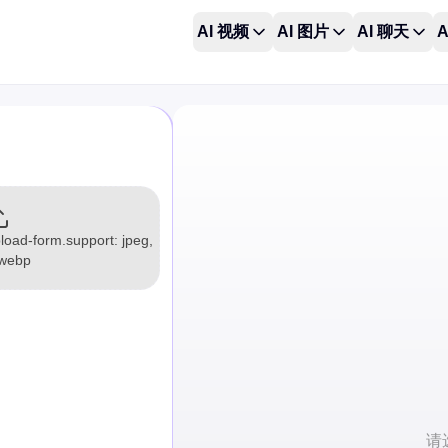
AI 视频
AI 图片
AI 聊天
A
load-form.support: jpeg,
 webp
请