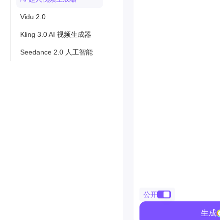
Vidu 2.0
Kling 3.0 AI 视频生成器
Seedance 2.0 人工智能
公开
生成