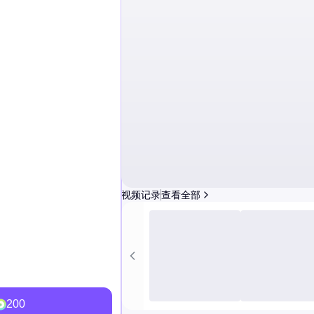
视频记录
查看全部
200