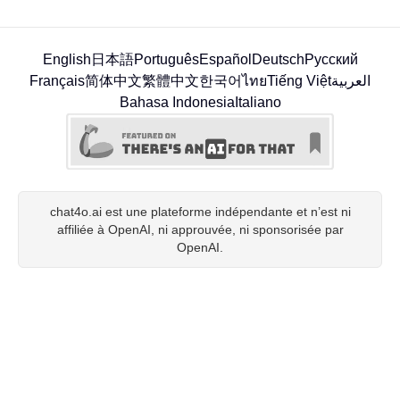
English
日本語
Português
Español
Deutsch
Русский
Français
简体中文
繁體中文
한국어
ไทย
Tiếng Việt
العربية
Bahasa Indonesia
Italiano
chat4o.ai est une plateforme indépendante et n’est ni
affiliée à OpenAI, ni approuvée, ni sponsorisée par
OpenAI.