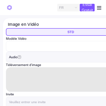
Essai
FR
me
Gratuit
Image en Vidéo
STD
Modèle Vidéo
videoModelOption
Audio
Téléversement d'image
Invite