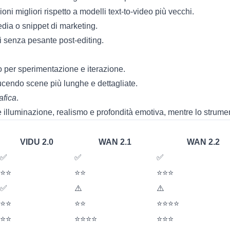
ni migliori rispetto a modelli text-to-video più vecchi.
edia o snippet di marketing.
li senza pesante post-editing.
o per sperimentazione e iterazione.
ucendo scene più lunghe e dettagliate.
afica
.
e illuminazione, realismo e profondità emotiva, mentre lo strumen
VIDU 2.0
WAN 2.1
WAN 2.2
✅
✅
✅
⭐⭐
⭐⭐
⭐⭐⭐
✅
⚠️
⚠️
⭐⭐
⭐⭐
⭐⭐⭐⭐
⭐⭐
⭐⭐⭐⭐
⭐⭐⭐