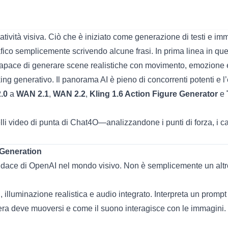
reatività visiva. Ciò che è iniziato come generazione di testi e im
co semplicemente scrivendo alcune frasi. In prima linea in que
 capace di generare scene realistiche con movimento, emozione 
king generativo. Il panorama AI è pieno di concorrenti potenti e 
.0
a
WAN 2.1
,
WAN 2.2
,
Kling 1.6 Action Figure Generator
e
li video di punta di Chat4O—analizzandone i punti di forza, i ca
 Generation
udace di OpenAI nel mondo visivo. Non è semplicemente un altro
illuminazione realistica e audio integrato. Interpreta un promp
a deve muoversi e come il suono interagisce con le immagini.