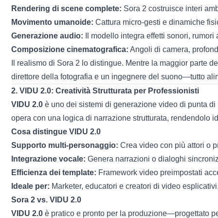
Rendering di scene complete:
Sora 2 costruisce interi am
Movimento umanoide:
Cattura micro-gesti e dinamiche fisi
Generazione audio:
Il modello integra effetti sonori, rumori
Composizione cinematografica:
Angoli di camera, profond
Il realismo di Sora 2 lo distingue. Mentre la maggior parte d
direttore della fotografia e un ingegnere del suono—tutto ali
2.
VIDU 2.0
: Creatività Strutturata per Professionisti
VIDU 2.0
è uno dei sistemi di generazione video di punta di 
opera con una logica di narrazione strutturata, rendendolo ideal
Cosa distingue VIDU 2.0
Supporto multi-personaggio:
Crea video con più attori o p
Integrazione vocale:
Genera narrazioni o dialoghi sincroniz
Efficienza dei template:
Framework video preimpostati accel
Ideale per:
Marketer, educatori e creatori di video esplicativi
Sora 2 vs. VIDU 2.0
VIDU 2.0
è pratico e pronto per la produzione—progettato per 