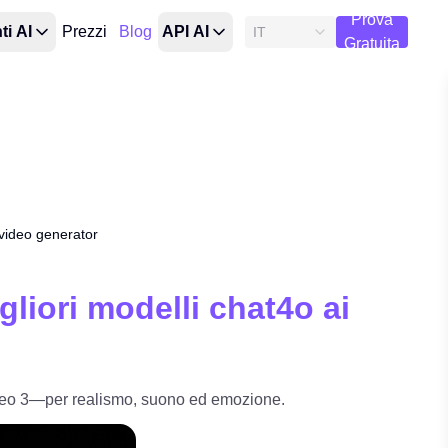
Prova
ti AI
Prezzi
Blog
API AI
IT
Gratuita
 video generator
gliori modelli chat4o ai
Veo 3—per realismo, suono ed emozione.