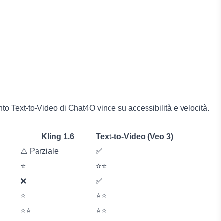
to Text-to-Video di Chat4O vince su accessibilità e velocità.
Kling 1.6
Text-to-Video (Veo 3)
⚠️ Parziale
✅
⭐
⭐⭐
❌
✅
⭐
⭐⭐
⭐⭐
⭐⭐