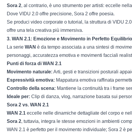
Sora 2
, al contrario, è uno strumento per artisti: eccelle ne
Dove VIDU 2.0 offre precisione, Sora 2 offre poesia.
Se produci video corporate o tutorial, la struttura di VIDU 2
offre una tela creativa più immersiva.
3.
WAN 2.1
: Emozione e Movimento in Perfetto Equilibri
La serie
WAN
è da tempo associata a una sintesi di movimen
personaggi, accuratezza emotiva e movimenti facciali realis
Punti di forza di WAN 2.1
Movimento naturale:
Arti, gesti e transizioni posturali appa
Espressività emotiva:
Mappatura emotiva raffinata permette 
Controllo della scena:
Mantiene la continuità tra i frame se
Ideale per:
Clip di danza, vlog, narrazione basata sui perso
Sora 2 vs. WAN 2.1
WAN 2.1
eccelle nelle dinamiche dettagliate del corpo e nell
Sora 2
, tuttavia, integra le stesse emozioni in ambienti co
WAN 2.1 è perfetto per il movimento individuale; Sora 2 è per