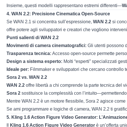
Insieme, questi modelli rappresentano estremi differenti—
W
4.
WAN 2.2
: Precisione Cinematica Open-Source
Se WAN 2.1 si concentra sull’espressione,
WAN 2.2
si conc
offre potere agli sviluppatori e creatori che vogliono interveni
Punti salienti di WAN 2.2
Movimenti di camera cinematografici:
Gli utenti possono d
Trasparenza tecnica:
Accesso open-source permette persona
Design a sistema esperto:
Molti “esperti” specializzati ge
Ideale per:
Filmmaker e sviluppatori che cercano controllo t
Sora 2 vs. WAN 2.2
WAN 2.2
offre libertà a chi comprende la parte tecnica del v
Sora 2
sostituisce la complessità con l’intuito—permettendo a
Mentre WAN 2.2 è un motore flessibile, Sora 2 agisce come u
Se ami programmare e logiche di camera, WAN 2.2 ti gratific
5.
Kling 1.6 Action Figure Video Generator
: L’Animazione
Il
Kling 1.6 Action Figure Video Generator
è un’offerta un