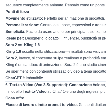
sequenze completamente animate. Pensalo come un ponte tra
Punti di forza
Movimento stilizzato:
Perfetto per animazione di giocattoli, 
Personalizzazione:
Controllo su pose, espressioni e transiz
Semplicità:
Facile da usare anche per principianti senza ne
Ideale per:
Designer di giocattoli, influencer, pubblicità di pr
Sora 2 vs. Kling 1.6
Kling 1.6
eccelle nella stilizzazione—i risultati sono visivam
Sora 2
, invece, si concentra su iperrealismo e profondità em
Kling è un sandbox di animazione; Sora 2 è uno studio cine
Se sperimenti con contenuti stilizzati o video a tema giocatt
ChatGPT
è imbattibile.
6.
Text-to-Video (Veo 3-Supported)
: Generazione Veloce, 
Il modello
Text-to-Video
su Chat4O è uno degli ingressi più 
Cosa offre
Flusso di lavoro diretto prompt-to-video:
Gli utenti digita