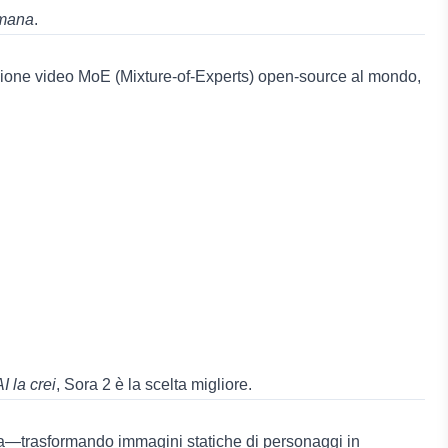
umana
.
azione video MoE (Mixture-of-Experts) open-source al mondo,
I la crei
, Sora 2 è la scelta migliore.
ata—trasformando immagini statiche di personaggi in