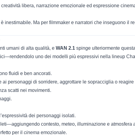
lla creatività libera, narrazione emozionale ed espressione cinem
.0 è inestimabile. Ma per filmmaker e narratori che inseguono il 
o
ti umani di alta qualità, e
WAN 2.1
spinge ulteriormente questa
tici—rendendolo uno dei modelli più espressivi nella lineup Ch
iono fluidi e ben ancorati.
ai personaggi di sorridere, aggrottare le sopracciglia o reagir
nza scatti nei movimenti.
naggi.
’espressività dei personaggi isolati.
mpleti—aggiungendo contesto, meteo, illuminazione e atmosfera a
fetto per il
cinema
emozionale.