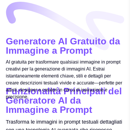
Generatore AI Gratuito da
Immagine a Prompt
AI gratuita per trasformare qualsiasi immagine in prompt
creativi per la generazione di immagini AI. Estrai
istantaneamente elementi chiave, stili e dettagli per
creare descrizioni testuali vivide e accurate—perfette per
Funzionalità Principali del
artisti, designer e creatori in cerca di ispirazione e
precisione.
Generatore AI da
Immagine a Prompt
Trasforma le immagini in prompt testuali dettagliati