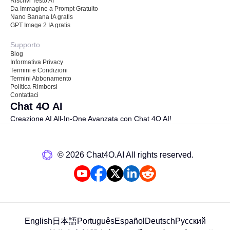
Riscrivi Testo AI
Da Immagine a Prompt Gratuito
Nano Banana IA gratis
GPT Image 2 IA gratis
Supporto
Blog
Informativa Privacy
Termini e Condizioni
Termini Abbonamento
Politica Rimborsi
Contattaci
Chat 4O AI
Creazione AI All-In-One Avanzata con Chat 4O AI!
©️ 2026 Chat4O.AI All rights reserved.
English
日本語
Português
Español
Deutsch
Русский