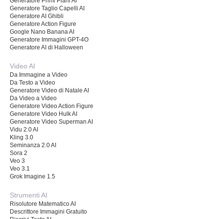
Generatore Primi Piani AI
Generatore Taglio Capelli AI
Generatore AI Ghibli
Generatore Action Figure
Google Nano Banana AI
Generatore Immagini GPT-4O
Generatore AI di Halloween
Video AI
Da Immagine a Video
Da Testo a Video
Generatore Video di Natale AI
Da Video a Video
Generatore Video Action Figure
Generatore Video Hulk AI
Generatore Video Superman AI
Vidu 2.0 AI
Kling 3.0
Seminanza 2.0 AI
Sora 2
Veo 3
Veo 3.1
Grok Imagine 1.5
Strumenti AI
Risolutore Matematico AI
Descrittore Immagini Gratuito