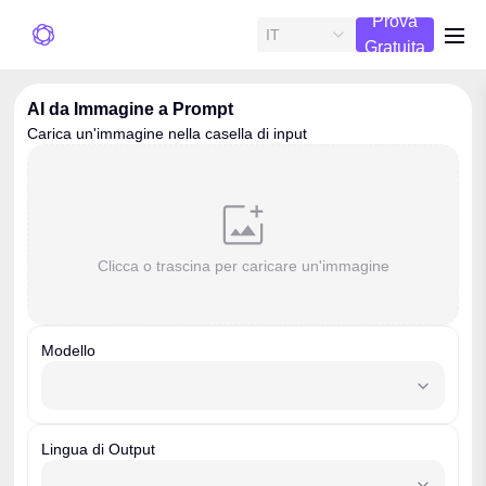
Prova
IT
me
Gratuita
AI da Immagine a Prompt
Carica un'immagine nella casella di input
Clicca o trascina per caricare un'immagine
Modello
model
Lingua di Output
outputLanguage