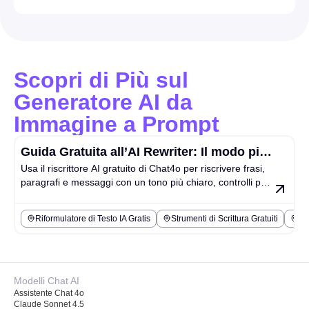
Scopri di Più sul
Generatore AI da
Immagine a Prompt
Guida Gratuita all’AI Rewriter: Il modo più
Usa il riscrittore AI gratuito di Chat4o per riscrivere frasi,
semplice per riscrivere testi su Chat4o AI
paragrafi e messaggi con un tono più chiaro, controlli più
semplici e meno lavoro sui prompt.
Riformulatore di Testo IA Gratis
Strumenti di Scrittura Gratuiti
Ri
Modelli Chat AI
Assistente Chat 4o
Claude Sonnet 4.5