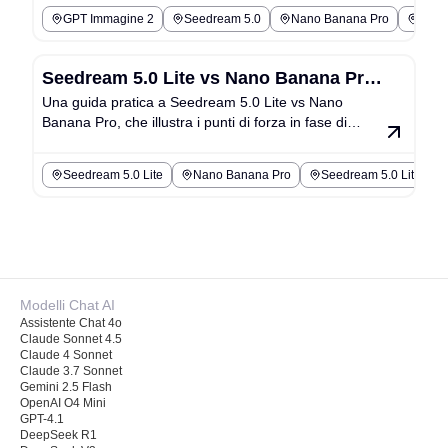
GPT Immagine 2
Seedream 5.0
Nano Banana Pro
Qwen
Seedream 5.0 Lite vs Nano Banana Pro:
Una guida pratica a Seedream 5.0 Lite vs Nano
Quale strumento Chat4o si adatta
Banana Pro, che illustra i punti di forza in fase di
meglio al tuo flusso di lavoro per le
editing, i casi d’uso e le migliori alternative a Chat4o.
immagini?
Seedream 5.0 Lite
Nano Banana Pro
Seedream 5.0 Lite Modi
Modelli Chat AI
Assistente Chat 4o
Claude Sonnet 4.5
Claude 4 Sonnet
Claude 3.7 Sonnet
Gemini 2.5 Flash
OpenAI O4 Mini
GPT-4.1
DeepSeek R1