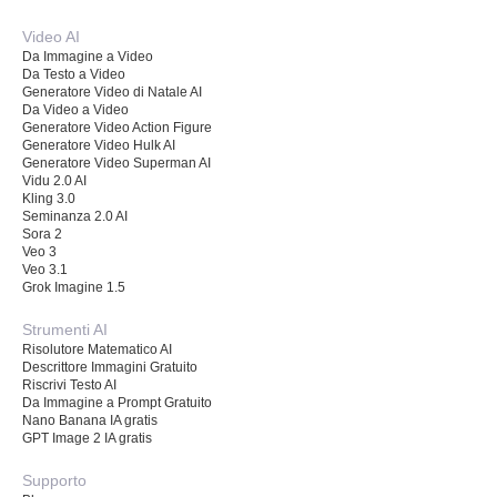
Video AI
Da Immagine a Video
Da Testo a Video
Generatore Video di Natale AI
Da Video a Video
Generatore Video Action Figure
Generatore Video Hulk AI
Generatore Video Superman AI
Vidu 2.0 AI
Kling 3.0
Seminanza 2.0 AI
Sora 2
Veo 3
Veo 3.1
Grok Imagine 1.5
Strumenti AI
Risolutore Matematico AI
Descrittore Immagini Gratuito
Riscrivi Testo AI
Da Immagine a Prompt Gratuito
Nano Banana IA gratis
GPT Image 2 IA gratis
Supporto