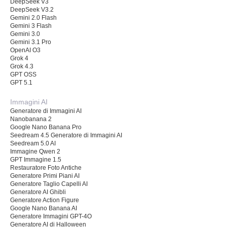
DeepSeek V3
DeepSeek V3.2
Gemini 2.0 Flash
Gemini 3 Flash
Gemini 3.0
Gemini 3.1 Pro
OpenAI O3
Grok 4
Grok 4.3
GPT OSS
GPT 5.1
Immagini AI
Generatore di Immagini AI
Nanobanana 2
Google Nano Banana Pro
Seedream 4.5 Generatore di Immagini AI
Seedream 5.0 AI
Immagine Qwen 2
GPT Immagine 1.5
Restauratore Foto Antiche
Generatore Primi Piani AI
Generatore Taglio Capelli AI
Generatore AI Ghibli
Generatore Action Figure
Google Nano Banana AI
Generatore Immagini GPT-4O
Generatore AI di Halloween