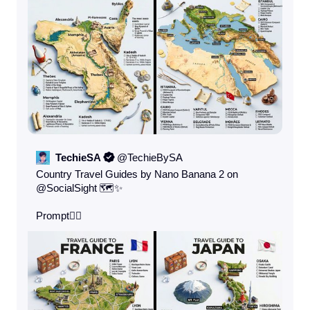
TechieSA
@
TechieBySA
Country Travel Guides by Nano Banana 2 on 
@SocialSight
 🗺️✨

Prompt👇🏻 