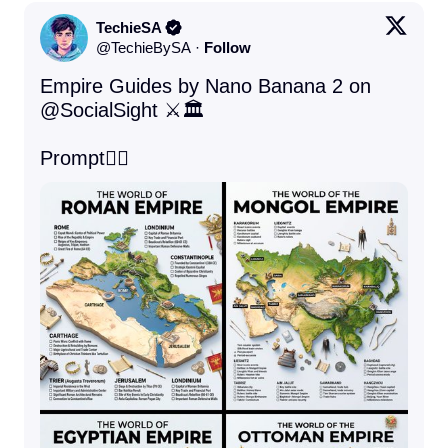
TechieSA
@
TechieBySA
·
Follow
Empire Guides by Nano Banana 2 on 
@SocialSight
 ⚔️🏛️

Prompt👇🏻 