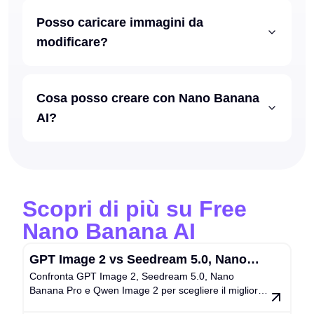
Posso caricare immagini da
modificare?
Cosa posso creare con Nano Banana
AI?
Scopri di più su Free
Nano Banana AI
GPT Image 2 vs Seedream 5.0, Nano
Confronta GPT Image 2, Seedream 5.0, Nano
Banana Pro e Qwen Image 2: una guida
Banana Pro e Qwen Image 2 per scegliere il miglior
pratica alla scelta del modello
modello di immagini AI per il tuo flusso di lavoro.