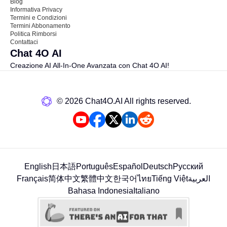
Blog
Informativa Privacy
Termini e Condizioni
Termini Abbonamento
Politica Rimborsi
Contattaci
Chat 4O AI
Creazione AI All-In-One Avanzata con Chat 4O AI!
©️ 2026 Chat4O.AI All rights reserved.
English
日本語
Português
Español
Deutsch
Русский
Français
简体中文
繁體中文
한국어
ไทย
Tiếng Việt
العربية
Bahasa Indonesia
Italiano