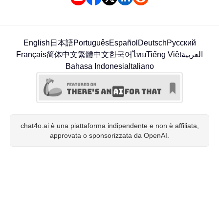
English
日本語
Português
Español
Deutsch
Русский
Français
简体中文
繁體中文
한국어
ไทย
Tiếng Việt
العربية
Bahasa Indonesia
Italiano
chat4o.ai è una piattaforma indipendente e non è affiliata,
approvata o sponsorizzata da OpenAI.