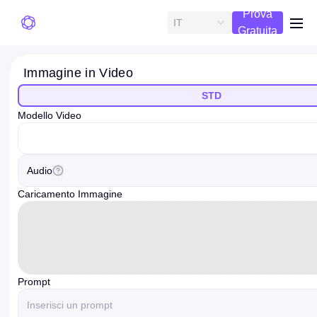
Prova
IT
me
Gratuita
Immagine in Video
STD
Modello Video
videoModelOption
Audio
Caricamento Immagine
Prompt