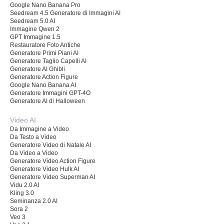
Google Nano Banana Pro
Seedream 4.5 Generatore di Immagini AI
Seedream 5.0 AI
Immagine Qwen 2
GPT Immagine 1.5
Restauratore Foto Antiche
Generatore Primi Piani AI
Generatore Taglio Capelli AI
Generatore AI Ghibli
Generatore Action Figure
Google Nano Banana AI
Generatore Immagini GPT-4O
Generatore AI di Halloween
Video AI
Da Immagine a Video
Da Testo a Video
Generatore Video di Natale AI
Da Video a Video
Generatore Video Action Figure
Generatore Video Hulk AI
Generatore Video Superman AI
Vidu 2.0 AI
Kling 3.0
Seminanza 2.0 AI
Sora 2
Veo 3