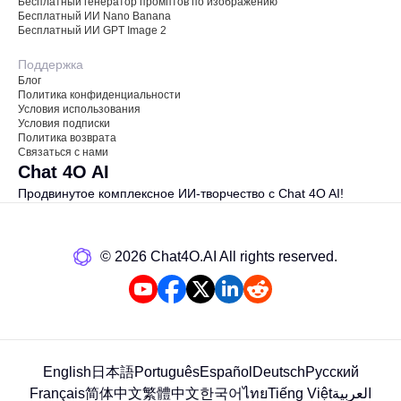
Бесплатный генератор промптов по изображению
Бесплатный ИИ Nano Banana
Бесплатный ИИ GPT Image 2
Поддержка
Блог
Политика конфиденциальности
Условия использования
Условия подписки
Политика возврата
Связаться с нами
Chat 4O AI
Продвинутое комплексное ИИ-творчество с Chat 4O AI!
©️ 2026 Chat4O.AI All rights reserved.
English
日本語
Português
Español
Deutsch
Русский
Français
简体中文
繁體中文
한국어
ไทย
Tiếng Việt
العربية