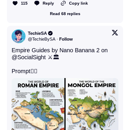
115
Reply
Copy link
Read 68 replies
TechieSA
@
TechieBySA
·
Follow
Empire Guides by Nano Banana 2 on 
@SocialSight
 ⚔️🏛️

Prompt👇🏻 