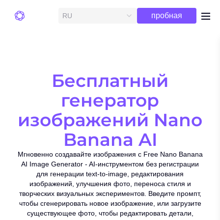
Бесплатная
пробная
RU
me
версия
Бесплатный
генератор
изображений Nano
Banana AI
Мгновенно создавайте изображения с Free Nano Banana
AI Image Generator - AI-инструментом без регистрации
для генерации text-to-image, редактирования
изображений, улучшения фото, переноса стиля и
творческих визуальных экспериментов. Введите промпт,
чтобы сгенерировать новое изображение, или загрузите
существующее фото, чтобы редактировать детали,