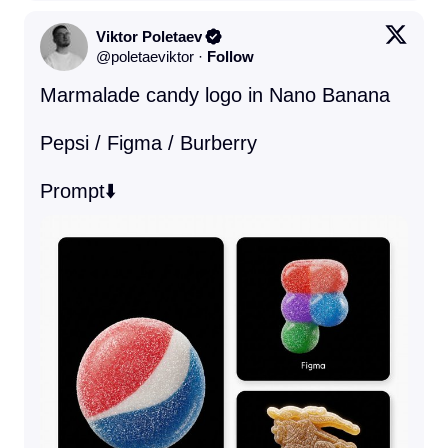
Viktor Poletaev
@
poletaeviktor
·
Follow
Marmalade candy logo in Nano Banana

Pepsi / Figma / Burberry

Prompt⬇️