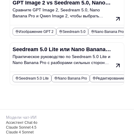
GPT Image 2 vs Seedream 5.0, Nano
Сравните GPT Image 2, Seedream 5.0, Nano
Banana Pro и Qwen Image 2:
Banana Pro и Qwen Image 2, чтобы выбрать
Практическое руководство по
лучшую модель ИИ для обработки изображений
выбору модели
для вашего рабочего процесса.
Изображение GPT 2
Seedream 5.0
Nano Banana Pro
Seedream 5.0 Lite или Nano Banana
Практическое руководство по Seedream 5.0 Lite и
Pro: какой инструмент Chat4o лучше
Nano Banana Pro с разборами сильных сторон
впишется в ваш рабочий процесс с
редактирования, ключевых сценариев
изображениями?
использования и лучших альтернатив Chat4o.
Seedream 5.0 Lite
Nano Banana Pro
Редактирование изобр
Модели чат-ИИ
Ассистент Chat 4o
Claude Sonnet 4.5
Claude 4 Sonnet