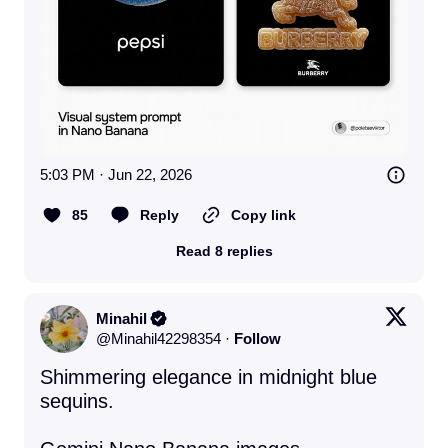
5:03 PM · Jun 22, 2026
85
Reply
Copy link
Read 8 replies
Minahil
@
Minahil42298354
·
Follow
Shimmering elegance in midnight blue 
sequins.
