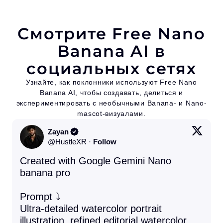
Смотрите Free Nano
Banana AI в
социальных сетях
Узнайте, как поклонники используют Free Nano
Banana AI, чтобы создавать, делиться и
экспериментировать с необычными Banana- и Nano-
mascot-визуалами.
Zayan
@
HustleXR
·
Follow
Created with Google Gemini Nano 
banana pro 

Prompt ⤵️ 

Ultra-detailed watercolor portrait 
illustration, refined editorial watercolor 