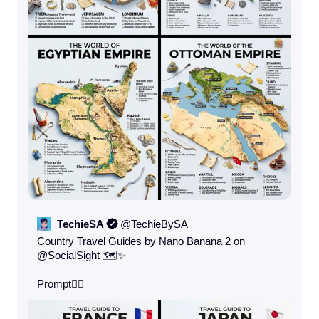
TechieSA
@
TechieBySA
Country Travel Guides by Nano Banana 2 on 
@SocialSight
 🗺️✨

Prompt👇🏻 