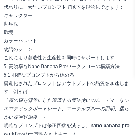
代わりに、素早いプロンプトで以下を視覚化できます：
キャラクター
世界観
環境
カラーパレット
物語のシーン
これにより創造性と生産性を同時にサポートします。
5. 高効率なNano Banana Proワークフローの構築方法
5.1 明確なプロンプトから始める
構造化されたプロンプトはアウトプットの品質を加速しま
す。例えば：
「霧の森を背景にした漂流する魔法使いのムーディーなシ
ネマティックポートレート、エーテルブルーの照明、柔ら
かい被写界深度。」
明確なプロンプトは修正回数を減らし、
nano banana pro
workflow
の一貫性を向上させます。