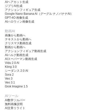
AIヘアカット生成
ジブリAI生成
アクションフィギュア生成
Google Nano Banana AI（グーグル ナノバナナAI）
GPT-4O 画像生成
AIハロウィン画像生成
動画AI
画像から動画へ
テキストから動画へ
クリスマス動画生成
動画から動画へ
アクションフィギュア動画生成
AIハルク動画生成
AIスーパーマン動画生成
Vidu 2.0 AI
Kling 3.0
シーダンス 2.0 AI
Sora 2
Veo 3
Veo 3.1
Grok Imagine 1.5
AIツール
AI数学ソルバー
無料画像説明
AI文章リライト