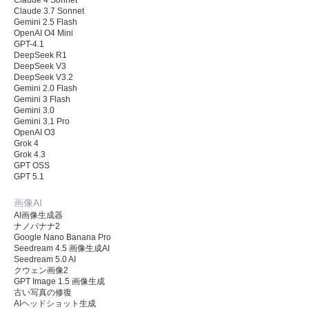
Claude 3.7 Sonnet
Gemini 2.5 Flash
OpenAI O4 Mini
GPT-4.1
DeepSeek R1
DeepSeek V3
DeepSeek V3.2
Gemini 2.0 Flash
Gemini 3 Flash
Gemini 3.0
Gemini 3.1 Pro
OpenAI O3
Grok 4
Grok 4.3
GPT OSS
GPT 5.1
画像AI
AI画像生成器
ナノバナナ2
Google Nano Banana Pro
Seedream 4.5 画像生成AI
Seedream 5.0 AI
クウェン画像2
GPT Image 1.5 画像生成
古い写真の修復
AIヘッドショット生成