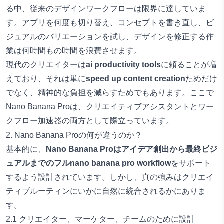
る中、従来のデザインワークフローは限界に達していま
す。アプリを何度も切り替え、コンセプトを書き直し、ビ
ジュアルのバリエーションを試し、デザインを修正する作
業は何時間もの時間を浪費させます。
現代のクリエイターは
ai productivity tools
に頼ることが増
えており、それは単に
speed up content creation
ためだけ
でなく、精神的な負担を減らすためでもあります。ここで
Nano Banana Proは、クリエイティブアシスタントとワー
クフロー加速器の両方として際立っています。
2. Nano Banana Proの何が違うのか？
基本的に、
Nano Banana Pro
はアイデア創出から最終ビジ
ュアルまでのフル
nano banana pro workflow
をサポート
するよう設計されています。しかし、真の強みはクリエイ
ティブルーティンにいかに自然に統合されるかにありま
す。
2.1 クリエイター、マーケター、チームのために設計