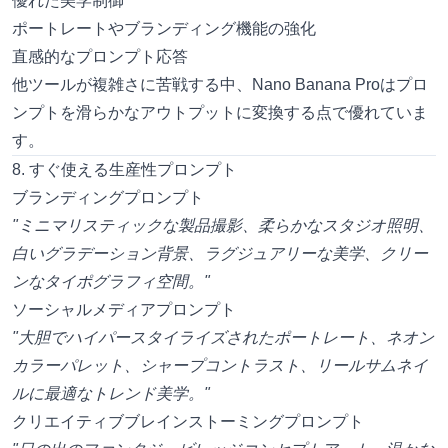
優れた美学制御
ポートレートやブランディング機能の強化
直感的なプロンプト応答
他ツールが複雑さに苦戦する中、Nano Banana Proはプロ
ンプトを滑らかなアウトプットに変換する点で優れていま
す。
8. すぐ使える生産性プロンプト
ブランディングプロンプト
"ミニマリスティックな製品撮影、柔らかなスタジオ照明、
白いグラデーション背景、ラグジュアリーな美学、クリー
ンなタイポグラフィ空間。"
ソーシャルメディアプロンプト
"大胆でハイパースタイライズされたポートレート、ネオン
カラーパレット、シャープコントラスト、リールサムネイ
ルに最適なトレンド美学。"
クリエイティブブレインストーミングプロンプト