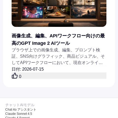
画像生成、編集、APIワークフロー向けの最
高のGPT Image 2 AIツール
ブラウザ上での画像生成、編集、プロンプト検
証、SNS向けグラフィック、商品ビジュアル、そ
してAPIワークフローにおいて、現在オンライン
で利用できる最適なGPT Image 2系AIツールを比
日付
:
2026-07-15
較してください。
0
チャットAIモデル
Chat 4o アシスタント
Claude Sonnet 4.5
Claude 4 Sonnet