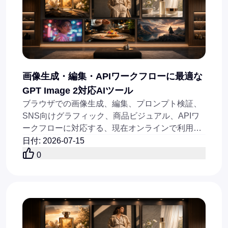
画像生成・編集・APIワークフローに最適な
GPT Image 2対応AIツール
ブラウザでの画像生成、編集、プロンプト検証、
SNS向けグラフィック、商品ビジュアル、APIワ
ークフローに対応する、現在オンラインで利用で
きる最高のGPT Image 2系AIツールを比較してく
日付
:
2026-07-15
ださい。
0