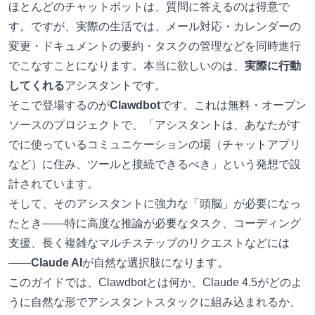
ほとんどのチャットボットは、質問に答えるのは得意で
す。ですが、実際の生活では、メール対応・カレンダーの
変更・ドキュメントの要約・タスクの管理などを同時進行
でこなすことになります。本当に欲しいのは、
実際に行動
してくれる
アシスタントです。
そこで登場するのが
Clawdbot
です。これは無料・オープン
ソースのプロジェクトで、「アシスタントは、あなたがす
でに使っているコミュニケーションの場（チャットアプリ
など）に住み、ツールと接続できるべき」という発想で設
計されています。
そして、そのアシスタントに強力な「頭脳」が必要になっ
たとき――特に高度な推論が必要なタスク、コーディング
支援、長く複雑なマルチステップのリクエストなどには
――
Claude AI
が自然な選択肢になります。
このガイドでは、Clawdbotとは何か、Claude 4.5がどのよ
うに自然な形でアシスタントスタックに組み込まれるか、