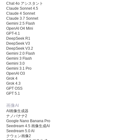
Chat 4o アシスタント
Claude Sonnet 4.5
Claude 4 Sonnet
Claude 3.7 Sonnet
Gemini 2.5 Flash
OpenAI O4 Mini
GPT-4.1
DeepSeek R1
DeepSeek V3
DeepSeek V3.2
Gemini 2.0 Flash
Gemini 3 Flash
Gemini 3.0
Gemini 3.1 Pro
OpenAI O3
Grok 4
Grok 4.3
GPT OSS
GPT 5.1
画像AI
AI画像生成器
ナノバナナ2
Google Nano Banana Pro
Seedream 4.5 画像生成AI
Seedream 5.0 AI
クウェン画像2