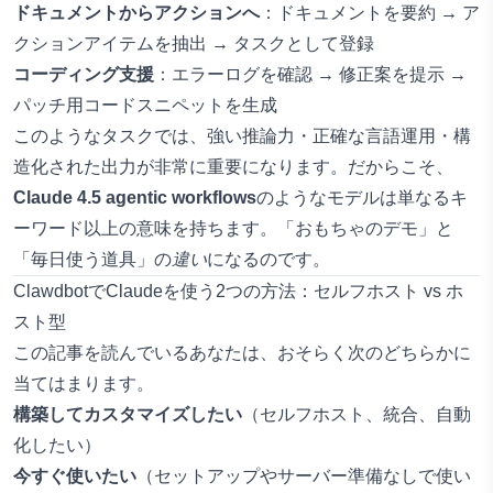
ドキュメントからアクションへ
：ドキュメントを要約 → ア
クションアイテムを抽出 → タスクとして登録
コーディング支援
：エラーログを確認 → 修正案を提示 →
パッチ用コードスニペットを生成
このようなタスクでは、強い推論力・正確な言語運用・構
造化された出力が非常に重要になります。だからこそ、
Claude 4.5 agentic workflows
のようなモデルは単なるキ
ーワード以上の意味を持ちます。「おもちゃのデモ」と
「毎日使う道具」の
違い
になるのです。
ClawdbotでClaudeを使う2つの方法：セルフホスト vs ホ
スト型
この記事を読んでいるあなたは、おそらく次のどちらかに
当てはまります。
構築してカスタマイズしたい
（セルフホスト、統合、自動
化したい）
今すぐ使いたい
（セットアップやサーバー準備なしで使い