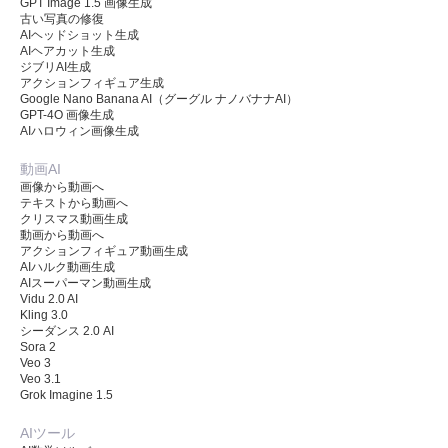
GPT Image 1.5 画像生成
古い写真の修復
AIヘッドショット生成
AIヘアカット生成
ジブリAI生成
アクションフィギュア生成
Google Nano Banana AI（グーグル ナノバナナAI）
GPT-4O 画像生成
AIハロウィン画像生成
動画AI
画像から動画へ
テキストから動画へ
クリスマス動画生成
動画から動画へ
アクションフィギュア動画生成
AIハルク動画生成
AIスーパーマン動画生成
Vidu 2.0 AI
Kling 3.0
シーダンス 2.0 AI
Sora 2
Veo 3
Veo 3.1
Grok Imagine 1.5
AIツール