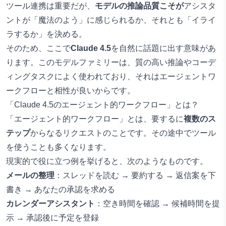
ツール連携は重要だが、
モデルの推論品質こそが
アシスタ
ントが「魔法のよう」に感じられるか、それとも「イライ
ラするか」を決める。
そのため、ここで
Claude 4.5
を自然に話題に出す意味があ
ります。このモデルファミリーは、質の高い推論やコーデ
ィングタスクによく使われており、それはエージェントワ
ークフローと相性が良いからです。
「Claude 4.5のエージェント的ワークフロー」とは？
「エージェント的ワークフロー」とは、要するに
複数のス
テップ
からなるリクエストのことです。その途中でツール
を使うことも多くなります。
現実的で役に立つ例を挙げると、次のようなものです。
メールの整理
：スレッドを読む → 要約する → 返信案を下
書き → あなたの承認を求める
カレンダーアシスタント
：空き時間を確認 → 候補時間を提
示 → 承認後に予定を登録