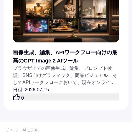
画像生成、編集、APIワークフロー向けの最
高のGPT Image 2 AIツール
ブラウザ上での画像生成、編集、プロンプト検
証、SNS向けグラフィック、商品ビジュアル、そ
してAPIワークフローにおいて、現在オンライン
で利用できる最適なGPT Image 2系AIツールを比
日付
:
2026-07-15
較してください。
0
チャットAIモデル