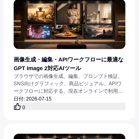
画像生成・編集・APIワークフローに最適な
GPT Image 2対応AIツール
ブラウザでの画像生成、編集、プロンプト検証、
SNS向けグラフィック、商品ビジュアル、APIワ
ークフローに対応する、現在オンラインで利用で
きる最高のGPT Image 2系AIツールを比較してく
日付
:
2026-07-15
ださい。
0