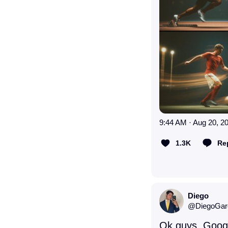
9:44 AM · Aug 20, 2
1.3K
Re
Diego
@
DiegoGar
Ok guys, Googl