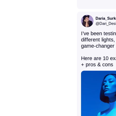
Daria_Sur
@
Dari_Des
I’ve been test
different lights,
game-changer f
Here are 10 ex
+ pros & cons