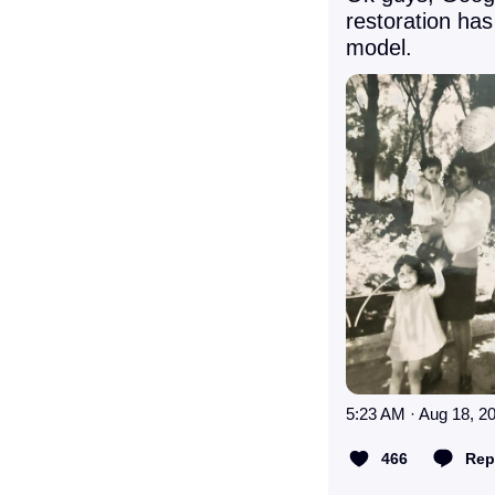
restoration has
model.
5:23 AM · Aug 18, 2
466
Rep