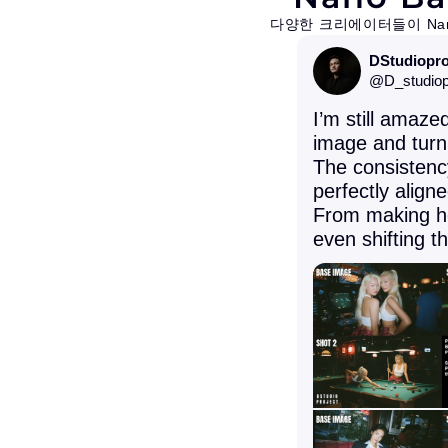
다양한 크리에이터들이 Nan
DStudiopro
@
D_studiop
I’m still amaz
image and turn 
The consistency 
perfectly aligne
From making her
even shifting t