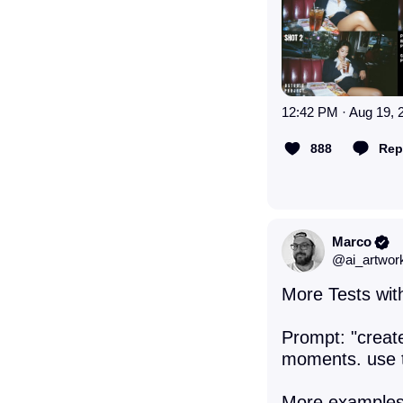
12:42 PM · Aug 19, 
888
Rep
Marco
@
ai_artwor
More Tests wit
Prompt: "creat
moments. use th
More examples (