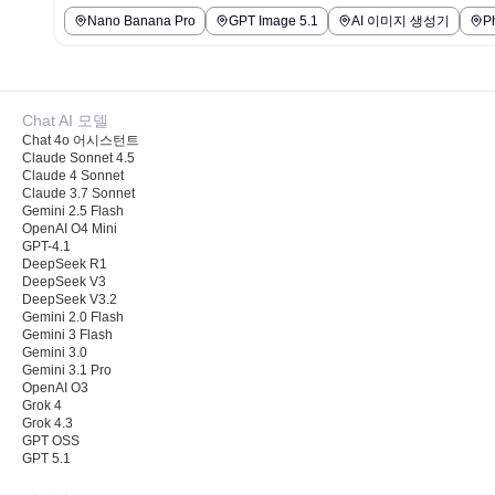
Nano Banana Pro
GPT Image 5.1
AI 이미지 생성기
Ph
Chat AI 모델
Chat 4o 어시스턴트
Claude Sonnet 4.5
Claude 4 Sonnet
Claude 3.7 Sonnet
Gemini 2.5 Flash
OpenAI O4 Mini
GPT-4.1
DeepSeek R1
DeepSeek V3
DeepSeek V3.2
Gemini 2.0 Flash
Gemini 3 Flash
Gemini 3.0
Gemini 3.1 Pro
OpenAI O3
Grok 4
Grok 4.3
GPT OSS
GPT 5.1