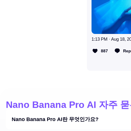
1:13 PM · Aug 18, 2
887
Rep
Nano Banana Pro AI 자주
Nano Banana Pro AI란 무엇인가요?