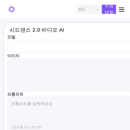
무료
KO
me
체험
시드댄스 2.0 비디오 AI
모델
model
이미지
프롬프트
프롬프트 최적화