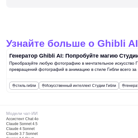
Узнайте больше о Ghibli AI
Генератор Ghibli AI: Попробуйте магию Студ
Преобразуйте любую фотографию в мечтательное искусство Гиб
превращений фотографий в анимацию в стиле Гибли всего за 
стиль гибли
Искусственный интеллект Студии Гибли
генера
Модели чат-ИИ
Ассистент Chat 4o
Claude Sonnet 4.5
Claude 4 Sonnet
Claude 3.7 Sonnet