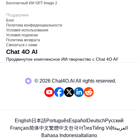
Бесплатный ИИ GPT Image 2
Поддержка
Блог
Политика конфиденциальности
Условия использования
Условия подписки
Политика возврата
Связаться с нами
Chat 4O AI
Продвинутое комплексное ИИ-творчество с Chat 4O AI!
©️ 2026 Chat4O.AI All rights reserved.
English
日本語
Português
Español
Deutsch
Русский
Français
简体中文
繁體中文
한국어
ไทย
Tiếng Việt
العربية
Bahasa Indonesia
Italiano