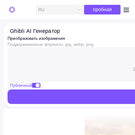
Бесплатная
пробная
RU
me
версия
Ghibli AI Генератор
Преобразовать изображения
Поддерживаемые форматы: jpg, webp, png
Щ
Публичный