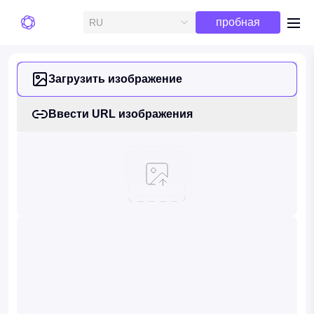
Бесплатная
пробная
RU
me
версия
Загрузить изображение
Ввести URL изображения