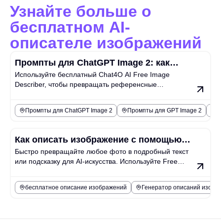
Узнайте больше о
бесплатном AI-
описателе изображений
Промпты для ChatGPT Image 2: как
Используйте бесплатный Chat4O AI Free Image
использовать описатель изображений,
Describer, чтобы превращать референсные
чтобы писать более качественные
изображения в более чёткие промпты ChatGPT Image
промпты для ИИ-изображений
2 для предметных фото, рекламы, превью
Промпты для ChatGPT Image 2
Промпты для GPT Image 2
о
(миниатюр), постеров и обложек блогов.
Как описать изображение с помощью
Быстро превращайте любое фото в подробный текст
бесплатного ИИ для описания
или подсказку для AI-искусства. Используйте Free
изображений
Image Describer AI как ваш надежный генератор
описаний изображений уже сегодня.
бесплатное описание изображений
Генератор описаний изобр