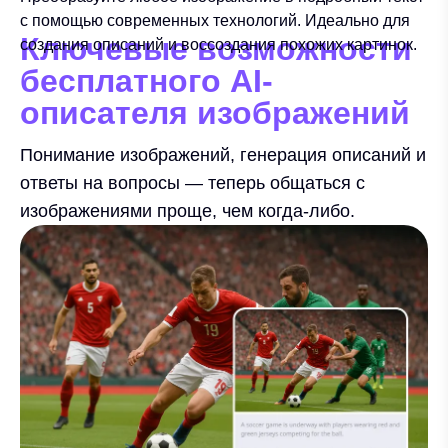
с помощью современных технологий. Идеально для
Ключевые возможности
создания описаний и воссоздания похожих картинок.
бесплатного AI-
описателя изображений
Понимание изображений, генерация описаний и
ответы на вопросы — теперь общаться с
изображениями проще, чем когда-либо.