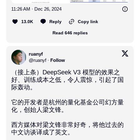
11:26 AM · Dec 26, 2024
13.0K
Reply
Copy link
Read 646 replies
ruanyf
@
ruanyf
·
Follow
（接上条）DeepSeek V3 模型的效果之
好、训练成本之低，令人震惊，引起了国
际轰动。

它的开发者是杭州的量化基金公司幻方量
化，创始人梁文锋。

西方媒体对梁文锋非常好奇，将他过去的
中文访谈译成了英文。
