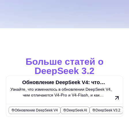
Больше статей о
DeepSeek 3.2
Обновление DeepSeek V4: что
Узнайте, что изменилось в обновлении DeepSeek V4,
изменилось и как протестировать ИИ-
чем отличаются V4‑Pro и V4‑Flash, и как
воркфлоу в стиле DeepSeek на Chat4O
протестировать ИИ‑процессы в стиле DeepSeek на
AI
Chat4O AI, прежде чем переходить на другие модели.
Обновление DeepSeek V4
DeepSeek AI
DeepSeek V3.2