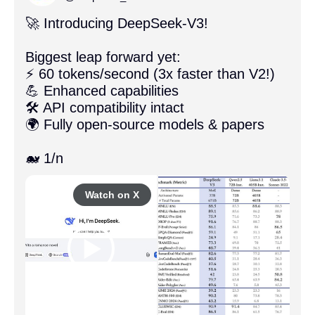
🚀 Introducing DeepSeek-V3!

Biggest leap forward yet:

⚡ 60 tokens/second (3x faster than V2!)

💪 Enhanced capabilities

🛠 API compatibility intact

🌍 Fully open-source models & papers

🐋 1/n 
Watch on X