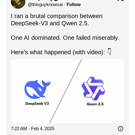
@
thisguyknowsai
·
Follow
I ran a brutal comparison between 
DeepSeek-V3 and Qwen 2.5.

One AI dominated. One failed miserably.

Here’s what happened (with video): 👇 
7:22 AM · Feb 4, 2025