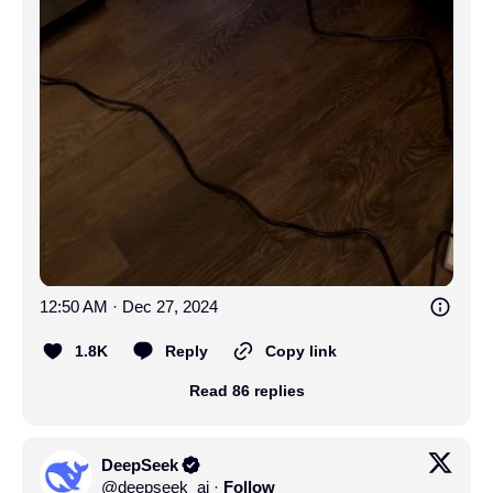
12:50 AM · Dec 27, 2024
1.8K
Reply
Copy link
Read 86 replies
DeepSeek
@
deepseek_ai
·
Follow