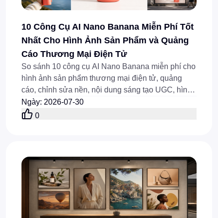
10 Công Cụ AI Nano Banana Miễn Phí Tốt
Nhất Cho Hình Ảnh Sản Phẩm và Quảng
Cáo Thương Mại Điện Tử
So sánh 10 công cụ AI Nano Banana miễn phí cho
hình ảnh sản phẩm thương mại điện tử, quảng
cáo, chỉnh sửa nền, nội dung sáng tạo UGC, hình
ảnh thời trang và tự động hóa hình ảnh sản phẩm,
Ngày
:
2026-07-30
nhanh chóng.
0