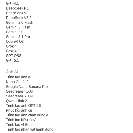
GPT-4.1
DeepSeek R1
DeepSeek V3
DeepSeek V3.2
Gemini 2.0 Flash
Gemini 3 Flash
Gemini 3.0
Gemini 3.1 Pro
OpenAI O3
Grok 4
Grok 4.3
GPT OSS
GPT 5.1
Ảnh AI
Trình tạo ảnh AI
Nano Chuối 2
Google Nano Banana Pro
Seedream 4.5 AI
Seedream 5.0 AI
Qwen Hình 2
Trình tạo ảnh GPT 1.5
Phục hồi ảnh cũ
Trình tạo ảnh chân dung AI
Trình tạo kiểu tóc AI
Trình tạo AI Ghibli
Trình tạo nhân vật hành động