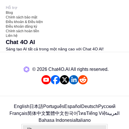
Hỗ trợ
Blog
Chính sách bảo mật
Điều khoản & Điều kiện
Điều khoản đăng ký
Chính sách hoàn tiền
Liên hệ
Chat 4O AI
Sáng tạo AI tất cả trong một nâng cao với Chat 4O AI!
©️ 2026 Chat4O.AI All rights reserved.
English
日本語
Português
Español
Deutsch
Русский
Français
简体中文
繁體中文
한국어
ไทย
Tiếng Việt
العربية
Bahasa Indonesia
Italiano