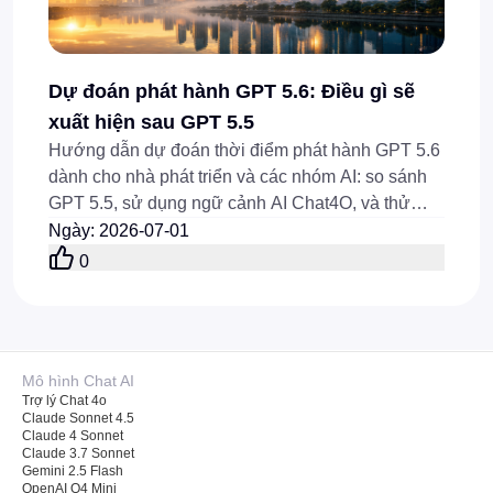
Dự đoán phát hành GPT 5.6: Điều gì sẽ
xuất hiện sau GPT 5.5
Hướng dẫn dự đoán thời điểm phát hành GPT 5.6
dành cho nhà phát triển và các nhóm AI: so sánh
GPT 5.5, sử dụng ngữ cảnh AI Chat4O, và thử
nghiệm các quy trình làm việc API Flaq AI GPT 5.5
Ngày
:
2026-07-01
trước khi ra mắt.
0
Mô hình Chat AI
Trợ lý Chat 4o
Claude Sonnet 4.5
Claude 4 Sonnet
Claude 3.7 Sonnet
Gemini 2.5 Flash
OpenAI O4 Mini