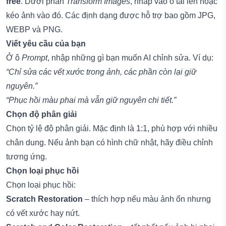
free
. Dưới phần
Transform Images
, nhấp vào ô tải lên hoặc
kéo ảnh vào đó. Các định dạng được hỗ trợ bao gồm JPG,
WEBP và PNG.
Viết yêu cầu của bạn
Ở ô
Prompt
, nhập những gì bạn muốn AI chỉnh sửa. Ví dụ:
“Chỉ sửa các vết xước trong ảnh, các phần còn lại giữ
nguyên.”
“Phục hồi màu phai mà vẫn giữ nguyên chi tiết.”
Chọn độ phân giải
Chọn tỷ lệ độ phân giải. Mặc định là 1:1, phù hợp với nhiều
chân dung. Nếu ảnh bạn có hình chữ nhật, hãy điều chỉnh
tương ứng.
Chọn loại phục hồi
Chọn loại phục hồi:
Scratch Restoration
– thích hợp nếu màu ảnh ổn nhưng
có vết xước hay nứt.