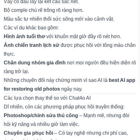
Váy cô dâu lấy lại kết cấu sắc nét.
Bộ comple chú rể trông rõ ràng hơn.
Màu sắc tự nhiên thổi sức sống mới vào cảnh vật.
Các ví dụ khác bao gồm:
Hình ảnh tuổi thơ
với khuôn mặt giờ đây rõ nét hơn.
Ảnh chiến tranh lịch sử
được phục hồi với tông màu chân
thực.
Chân dung nhóm gia đình
nơi mọi người đều hiện diện rõ
ràng trở lại.
Những chuyển đổi này chứng minh vì sao AI là
best AI app
for restoring old photos
ngày nay.
Các lựa chọn thay thế so với Chat4o AI
Dĩ nhiên, còn các phương pháp phục hồi truyền thống:
Photoshop/chỉnh sửa thủ công
– Mạnh mẽ, nhưng đòi
hỏi kỹ năng và nhiều giờ làm việc.
Chuyên gia phục hồi
– Có tay nghề nhưng chi phí cao,