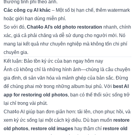
thường tính phí theo ảnh.
Các công cụ AI khác
– Một số bị hạn chế, thêm watermark
hoặc giới hạn dùng miễn phí.
So với đó,
Chat4o AI’s
old photo restoration
nhanh, chính
xác, giá cả phải chăng và dễ sử dụng cho người mới. Nó
mang lại kết quả như chuyên nghiệp mà không tốn chi phí
chuyên gia.
Kết luận: Bảo tồn ký ức của bạn ngay hôm nay
Ảnh cũ không chỉ là những hình ảnh—chúng là câu chuyện
gia đình, di sản văn hóa và mảnh ghép của bản sắc. Đừng
để chúng phai mờ trong những album bụi phủ. Với
best AI
app for restoring old photos
, bạn có thể thổi sức sống trở
lại chỉ trong vài phút.
Chat4o AI giúp bạn đơn giản hơn: tải lên, chọn phục hồi, và
xem ký ức sống lại một cách kỳ diệu. Dù bạn muốn
restore
old photos
,
restore old images
hay thậm chí
restore old