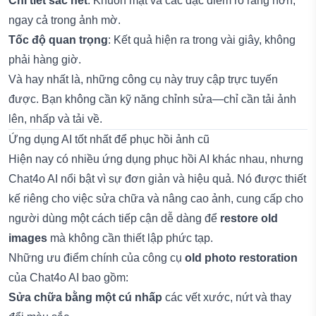
Chi tiết sắc nét
: Khuôn mặt và các đặc điểm rõ ràng hơn,
ngay cả trong ảnh mờ.
Tốc độ quan trọng
: Kết quả hiện ra trong vài giây, không
phải hàng giờ.
Và hay nhất là, những công cụ này truy cập trực tuyến
được. Bạn không cần kỹ năng chỉnh sửa—chỉ cần tải ảnh
lên, nhấp và tải về.
Ứng dụng AI tốt nhất để phục hồi ảnh cũ
Hiện nay có nhiều ứng dụng phục hồi AI khác nhau, nhưng
Chat4o AI nổi bật vì sự đơn giản và hiệu quả. Nó được thiết
kế riêng cho việc sửa chữa và nâng cao ảnh, cung cấp cho
người dùng một cách tiếp cận dễ dàng để
restore old
images
mà không cần thiết lập phức tạp.
Những ưu điểm chính của công cụ
old photo restoration
của Chat4o AI bao gồm:
Sửa chữa bằng một cú nhấp
các vết xước, nứt và thay