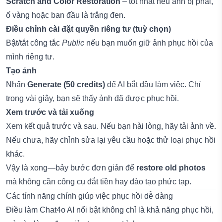
Scratch and Color Restoration
– tốt nhất nếu ảnh bị phai,
ố vàng hoặc ban đầu là trắng đen.
Điều chỉnh cài đặt quyền riêng tư (tuỳ chọn)
Bật/tắt công tắc
Public
nếu bạn muốn giữ ảnh phục hồi của
mình riêng tư.
Tạo ảnh
Nhấn
Generate (50 credits)
để AI bắt đầu làm việc. Chỉ
trong vài giây, bạn sẽ thấy ảnh đã được phục hồi.
Xem trước và tải xuống
Xem kết quả trước và sau. Nếu bạn hài lòng, hãy tải ảnh về.
Nếu chưa, hãy chỉnh sửa lại yêu cầu hoặc thử loại phục hồi
khác.
Vậy là xong—bảy bước đơn giản để
restore old photos
mà không cần công cụ đắt tiền hay đào tạo phức tạp.
Các tính năng chính giúp việc phục hồi dễ dàng
Điều làm Chat4o AI nổi bật không chỉ là khả năng phục hồi,