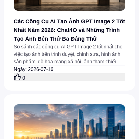
Các Công Cụ AI Tạo Ảnh GPT Image 2 Tốt
Nhất Năm 2026: Chat4O và Những Trình
Tạo Ảnh Bên Thứ Ba Đáng Thử
So sánh các công cụ AI GPT Image 2 tốt nhất cho
việc tạo ảnh trên trình duyệt, chỉnh sửa, hình ảnh
sản phẩm, đồ họa mạng xã hội, ảnh tham chiếu và
quy trình làm việc qua API vào năm 2026.
Ngày
:
2026-07-16
0