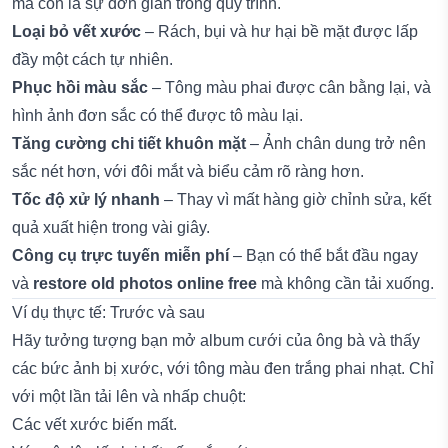
mà còn là sự đơn giản trong quy trình.
Loại bỏ vết xước
– Rách, bụi và hư hại bề mặt được lấp
đầy một cách tự nhiên.
Phục hồi màu sắc
– Tông màu phai được cân bằng lại, và
hình ảnh đơn sắc có thể được tô màu lại.
Tăng cường chi tiết khuôn mặt
– Ảnh chân dung trở nên
sắc nét hơn, với đôi mắt và biểu cảm rõ ràng hơn.
Tốc độ xử lý nhanh
– Thay vì mất hàng giờ chỉnh sửa, kết
quả xuất hiện trong vài giây.
Công cụ trực tuyến miễn phí
– Bạn có thể bắt đầu ngay
và
restore old photos online free
mà không cần tải xuống.
Ví dụ thực tế: Trước và sau
Hãy tưởng tượng bạn mở album cưới của ông bà và thấy
các bức ảnh bị xước, với tông màu đen trắng phai nhạt. Chỉ
với một lần tải lên và nhấp chuột:
Các vết xước biến mất.