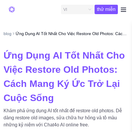
Dùng
thử miễn
VI
me
phí
blog
Ứng Dụng AI Tốt Nhất Cho Việc Restore Old Photos: Cách Mang Ký Ức Trở Lại Cuộc Sống
Ứng Dụng AI Tốt Nhất Cho
Việc Restore Old Photos:
Cách Mang Ký Ức Trở Lại
Cuộc Sống
Khám phá ứng dụng AI tốt nhất để restore old photos. Dễ
dàng restore old images, sửa chữa hư hỏng và tô màu
những kỷ niệm với Chat4o AI online free.