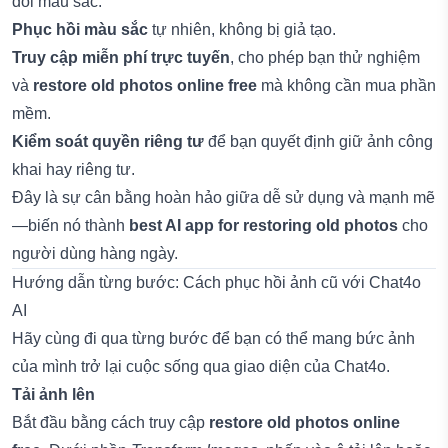
đổi màu sắc.
Phục hồi màu sắc
tự nhiên, không bị giả tạo.
Truy cập miễn phí trực tuyến
, cho phép bạn thử nghiệm
và
restore old photos online free
mà không cần mua phần
mềm.
Kiểm soát quyền riêng tư
để bạn quyết định giữ ảnh công
khai hay riêng tư.
Đây là sự cân bằng hoàn hảo giữa dễ sử dụng và mạnh mẽ
—biến nó thành
best AI app for restoring old photos
cho
người dùng hàng ngày.
Hướng dẫn từng bước: Cách phục hồi ảnh cũ với Chat4o
AI
Hãy cùng đi qua từng bước để bạn có thể mang bức ảnh
của mình trở lại cuộc sống qua giao diện của Chat4o.
Tải ảnh lên
Bắt đầu bằng cách truy cập
restore old photos online