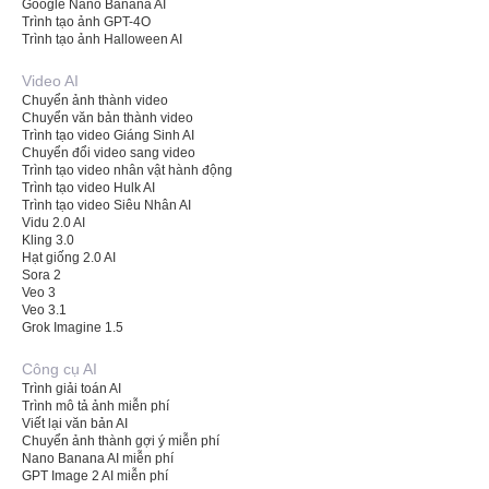
Google Nano Banana AI
Trình tạo ảnh GPT-4O
Trình tạo ảnh Halloween AI
Video AI
Chuyển ảnh thành video
Chuyển văn bản thành video
Trình tạo video Giáng Sinh AI
Chuyển đổi video sang video
Trình tạo video nhân vật hành động
Trình tạo video Hulk AI
Trình tạo video Siêu Nhân AI
Vidu 2.0 AI
Kling 3.0
Hạt giống 2.0 AI
Sora 2
Veo 3
Veo 3.1
Grok Imagine 1.5
Công cụ AI
Trình giải toán AI
Trình mô tả ảnh miễn phí
Viết lại văn bản AI
Chuyển ảnh thành gợi ý miễn phí
Nano Banana AI miễn phí
GPT Image 2 AI miễn phí