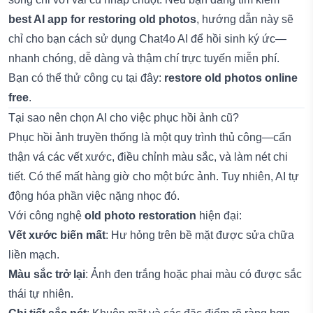
best AI app for restoring old photos
, hướng dẫn này sẽ
chỉ cho bạn cách sử dụng Chat4o AI để hồi sinh ký ức—
nhanh chóng, dễ dàng và thậm chí trực tuyến miễn phí.
Bạn có thể thử công cụ tại đây:
restore old photos online
free
.
Tại sao nên chọn AI cho việc phục hồi ảnh cũ?
Phục hồi ảnh truyền thống là một quy trình thủ công—cẩn
thận vá các vết xước, điều chỉnh màu sắc, và làm nét chi
tiết. Có thể mất hàng giờ cho một bức ảnh. Tuy nhiên, AI tự
động hóa phần việc nặng nhọc đó.
Với công nghệ
old photo restoration
hiện đại:
Vết xước biến mất
: Hư hỏng trên bề mặt được sửa chữa
liền mạch.
Màu sắc trở lại
: Ảnh đen trắng hoặc phai màu có được sắc
thái tự nhiên.