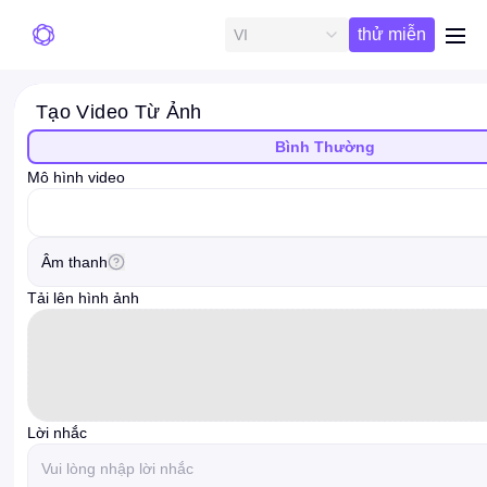
Dùng
thử miễn
VI
me
phí
Tạo Video Từ Ảnh
Bình Thường
Mô hình video
videoModelOption
Âm thanh
Tải lên hình ảnh
Lời nhắc