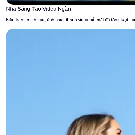
Nhà Sáng Tạo Video Ngắn
Biến tranh minh họa, ảnh chụp thành video bắt mắt để tăng lượt xe