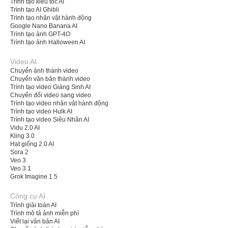
Trình tạo kiểu tóc AI
Trình tạo AI Ghibli
Trình tạo nhân vật hành động
Google Nano Banana AI
Trình tạo ảnh GPT-4O
Trình tạo ảnh Halloween AI
Video AI
Chuyển ảnh thành video
Chuyển văn bản thành video
Trình tạo video Giáng Sinh AI
Chuyển đổi video sang video
Trình tạo video nhân vật hành động
Trình tạo video Hulk AI
Trình tạo video Siêu Nhân AI
Vidu 2.0 AI
Kling 3.0
Hạt giống 2.0 AI
Sora 2
Veo 3
Veo 3.1
Grok Imagine 1.5
Công cụ AI
Trình giải toán AI
Trình mô tả ảnh miễn phí
Viết lại văn bản AI