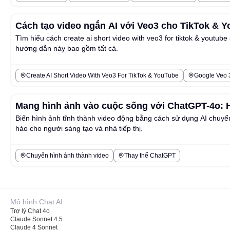
Cách tạo video ngắn AI với Veo3 cho TikTok & 
Tìm hiểu cách create ai short video with veo3 for tiktok & youtube
hướng dẫn này bao gồm tất cả.
Create AI Short Video With Veo3 For TikTok & YouTube
Google Veo 3
Mang hình ảnh vào cuộc sống với ChatGPT-4o: H
Biến hình ảnh tĩnh thành video động bằng cách sử dụng AI chu
hảo cho người sáng tạo và nhà tiếp thị.
Chuyển hình ảnh thành video
Thay thế ChatGPT
Mô hình Chat AI
Trợ lý Chat 4o
Claude Sonnet 4.5
Claude 4 Sonnet