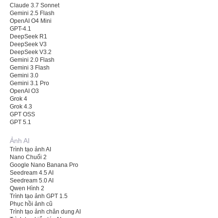
Claude 3.7 Sonnet
Gemini 2.5 Flash
OpenAI O4 Mini
GPT-4.1
DeepSeek R1
DeepSeek V3
DeepSeek V3.2
Gemini 2.0 Flash
Gemini 3 Flash
Gemini 3.0
Gemini 3.1 Pro
OpenAI O3
Grok 4
Grok 4.3
GPT OSS
GPT 5.1
Ảnh AI
Trình tạo ảnh AI
Nano Chuối 2
Google Nano Banana Pro
Seedream 4.5 AI
Seedream 5.0 AI
Qwen Hình 2
Trình tạo ảnh GPT 1.5
Phục hồi ảnh cũ
Trình tạo ảnh chân dung AI