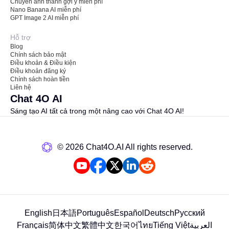
Chuyển ảnh thành gợi ý miễn phí
Nano Banana AI miễn phí
GPT Image 2 AI miễn phí
Hỗ trợ
Blog
Chính sách bảo mật
Điều khoản & Điều kiện
Điều khoản đăng ký
Chính sách hoàn tiền
Liên hệ
Chat 4O AI
Sáng tạo AI tất cả trong một nâng cao với Chat 4O AI!
©️ 2026 Chat4O.AI All rights reserved.
English
日本語
Português
Español
Deutsch
Русский
Français
简体中文
繁體中文
한국어
ไทย
Tiếng Việt
العربية