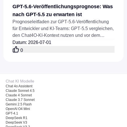
GPT-5.6-Veröffentlichungsprognose: Was
nach GPT-5.5 zu erwarten ist
Prognoseleitfaden zur GPT‑5.6‑Veröffentlichung
für Entwickler und KI‑Teams: GPT‑5.5 vergleichen,
den Chat4O‑KI‑Kontext nutzen und vor dem
Launch Flaq‑AI‑GPT‑5.5‑API‑Workflows testen.
Datum
:
2026-07-01
0
Chat KI Modelle
Chat 4o Assistent
Claude Sonnet 4.5
Claude 4 Sonnet
Claude 3.7 Sonnet
Gemini 2.5 Flash
OpenAI O4 Mini
GPT-4.1
DeepSeek R1
DeepSeek V3
DeepSeek V3.2