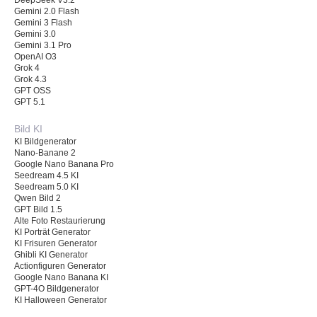
Gemini 2.0 Flash
Gemini 3 Flash
Gemini 3.0
Gemini 3.1 Pro
OpenAI O3
Grok 4
Grok 4.3
GPT OSS
GPT 5.1
Bild KI
KI Bildgenerator
Nano-Banane 2
Google Nano Banana Pro
Seedream 4.5 KI
Seedream 5.0 KI
Qwen Bild 2
GPT Bild 1.5
Alte Foto Restaurierung
KI Porträt Generator
KI Frisuren Generator
Ghibli KI Generator
Actionfiguren Generator
Google Nano Banana KI
GPT-4O Bildgenerator
KI Halloween Generator