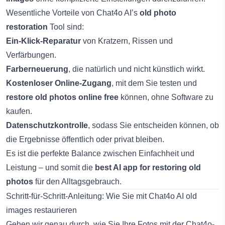
Wesentliche Vorteile von Chat4o AI’s
old photo
restoration
Tool sind:
Ein-Klick-Reparatur
von Kratzern, Rissen und
Verfärbungen.
Farberneuerung
, die natürlich und nicht künstlich wirkt.
Kostenloser Online-Zugang
, mit dem Sie testen und
restore old photos online free
können, ohne Software zu
kaufen.
Datenschutzkontrolle
, sodass Sie entscheiden können, ob
die Ergebnisse öffentlich oder privat bleiben.
Es ist die perfekte Balance zwischen Einfachheit und
Leistung – und somit die
best AI app for restoring old
photos
für den Alltagsgebrauch.
Schritt-für-Schritt-Anleitung: Wie Sie mit Chat4o AI old
images restaurieren
Gehen wir genau durch, wie Sie Ihre Fotos mit der Chat4o-