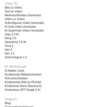
Video KI
Bild zu Video
Text zu Video
Weihnachtsvideo Generator
Video zu Video
Actionfiguren Video Generator
KI Hulk Video Generator
KI Superman Video Generator
Vidu 2.0 KI
Kling 3.0
Seedance 2.0 KI
Sora 2
Veo 3
Veo 3.1
Grok Imagine 1.5
KI-Werkzeuge
KI Mathe Löser
Kostenloser Bildbeschreiber
Text umschreiben
Kostenloses Bild-zu-Prompt
Kostenlose Nano Banana KI
Kostenlose GPT Image 2 KI
Support
Blog
Datenschutzerklärung