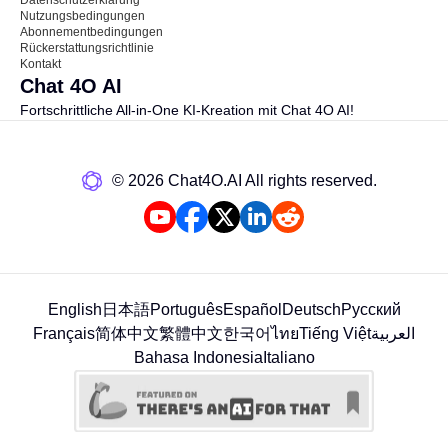
Nutzungsbedingungen
Abonnementbedingungen
Rückerstattungsrichtlinie
Kontakt
Chat 4O AI
Fortschrittliche All-in-One KI-Kreation mit Chat 4O AI!
©️ 2026 Chat4O.AI All rights reserved.
English
日本語
Português
Español
Deutsch
Русский
Français
简体中文
繁體中文
한국어
ไทย
Tiếng Việt
العربية
Bahasa Indonesia
Italiano