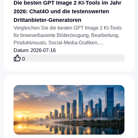
Die besten GPT Image 2 KI-Tools im Jahr
2026: Chat4O und die testenswerten
Drittanbieter-Generatoren
Vergleichen Sie die besten GPT Image 2 KI-Tools
für browserbasierte Bilderzeugung, Bearbeitung,
Produktvisuals, Social-Media-Grafiken,
Referenzbilder und API-Workflows im Jahr 2026.
Datum
:
2026-07-16
0