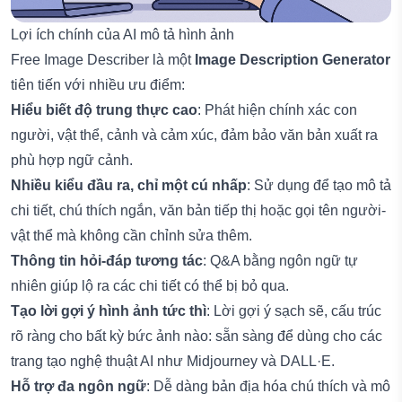
Lợi ích chính của AI mô tả hình ảnh
Free Image Describer là một
Image Description Generator
tiên tiến với nhiều ưu điểm:
Hiểu biết độ trung thực cao
: Phát hiện chính xác con
người, vật thể, cảnh và cảm xúc, đảm bảo văn bản xuất ra
phù hợp ngữ cảnh.
Nhiều kiểu đầu ra, chỉ một cú nhấp
: Sử dụng để tạo mô tả
chi tiết, chú thích ngắn, văn bản tiếp thị hoặc gọi tên người-
vật thể mà không cần chỉnh sửa thêm.
Thông tin hỏi-đáp tương tác
: Q&A bằng ngôn ngữ tự
nhiên giúp lộ ra các chi tiết có thể bị bỏ qua.
Tạo lời gợi ý hình ảnh tức thì
: Lời gợi ý sạch sẽ, cấu trúc
rõ ràng cho bất kỳ bức ảnh nào: sẵn sàng để dùng cho các
trang tạo nghệ thuật AI như Midjourney và DALL·E.
Hỗ trợ đa ngôn ngữ
: Dễ dàng bản địa hóa chú thích và mô