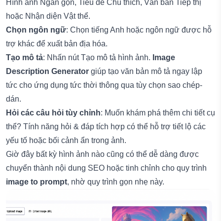
Hình ảnh Ngắn gọn, Tiêu đề Chú thích, Văn bản Tiếp thị
hoặc Nhận diện Vật thể.
Chọn ngôn ngữ
: Chọn tiếng Anh hoặc ngôn ngữ được hỗ
trợ khác để xuất bản địa hóa.
Tạo mô tả
: Nhấn nút Tạo mô tả hình ảnh.
Image
Description Generator
giúp tạo văn bản mô tả ngay lập
tức cho ứng dụng tức thời thông qua tùy chọn sao chép-
dán.
Hỏi các câu hỏi tùy chỉnh
: Muốn khám phá thêm chi tiết cụ
thể? Tính năng hỏi & đáp tích hợp có thể hỗ trợ tiết lộ các
yếu tố hoặc bối cảnh ẩn trong ảnh.
Giờ đây bất kỳ hình ảnh nào cũng có thể dễ dàng được
chuyển thành nội dung SEO hoặc tinh chỉnh cho quy trình
image to prompt
, nhờ quy trình gọn nhẹ này.