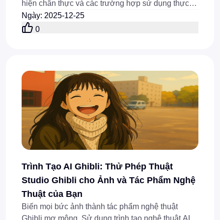
hiện chân thực và các trường hợp sử dụng thực tế
để giúp những người sáng tạo chọn công cụ phù
Ngày
:
2025-12-25
hợp.
0
Trình Tạo AI Ghibli: Thử Phép Thuật
Studio Ghibli cho Ảnh và Tác Phẩm Nghệ
Thuật của Bạn
Biến mọi bức ảnh thành tác phẩm nghệ thuật
Ghibli mơ mộng. Sử dụng trình tạo nghệ thuật AI