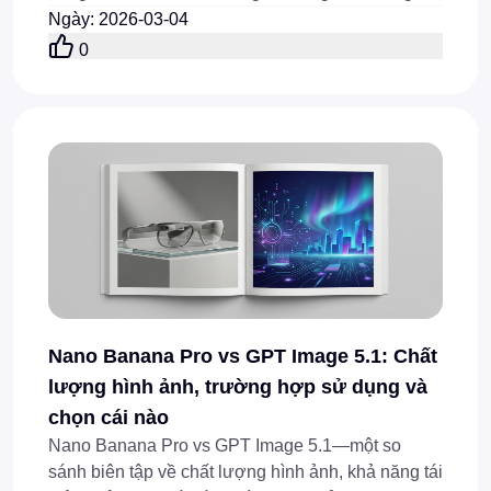
lựa chọn thay thế hàng đầu cho Chat4o.
Ngày
:
2026-03-04
0
Nano Banana Pro vs GPT Image 5.1: Chất
lượng hình ảnh, trường hợp sử dụng và
chọn cái nào
Nano Banana Pro vs GPT Image 5.1—một so
sánh biên tập về chất lượng hình ảnh, khả năng tái