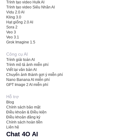
Trình tạo video Hulk AI
Trình tạo video Siêu Nhân AI
Vidu 2.0 AI
Kling 3.0
Hạt giống 2.0 AI
Sora 2
Veo 3
Veo 3.1
Grok Imagine 1.5
Công cụ AI
Trình giải toán AI
Trình mô tả ảnh miễn phí
Viết lại văn bản AI
Chuyển ảnh thành gợi ý miễn phí
Nano Banana AI miễn phí
GPT Image 2 AI miễn phí
Hỗ trợ
Blog
Chính sách bảo mật
Điều khoản & Điều kiện
Điều khoản đăng ký
Chính sách hoàn tiền
Liên hệ
Chat 4O AI