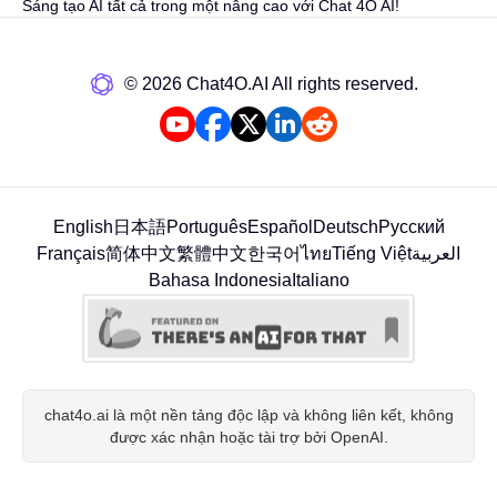
Sáng tạo AI tất cả trong một nâng cao với Chat 4O AI!
©️ 2026 Chat4O.AI All rights reserved.
English
日本語
Português
Español
Deutsch
Русский
Français
简体中文
繁體中文
한국어
ไทย
Tiếng Việt
العربية
Bahasa Indonesia
Italiano
chat4o.ai là một nền tảng độc lập và không liên kết, không
được xác nhận hoặc tài trợ bởi OpenAI.