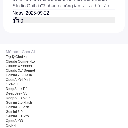
Studio Ghibli để nhanh chóng tạo ra các bức ảnh
Ghibli chuyển động ổn định chỉ trong vài phút.
Ngày
:
2025-09-22
0
Mô hình Chat AI
Trợ lý Chat 4o
Claude Sonnet 4.5
Claude 4 Sonnet
Claude 3.7 Sonnet
Gemini 2.5 Flash
OpenAI O4 Mini
GPT-4.1
DeepSeek R1
DeepSeek V3
DeepSeek V3.2
Gemini 2.0 Flash
Gemini 3 Flash
Gemini 3.0
Gemini 3.1 Pro
OpenAI O3
Grok 4