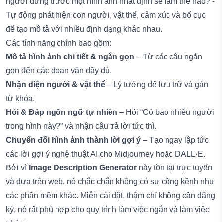
người đứng trước một hình ảnh nhất định sẽ làm thế nào? -
Tự động phát hiện con người, vật thể, cảm xúc và bố cục
để tạo mô tả với nhiều định dạng khác nhau.
Các tính năng chính bao gồm:
Mô tả hình ảnh chi tiết & ngắn gọn
– Từ các câu ngắn
gọn đến các đoạn văn đầy đủ.
Nhận diện người & vật thể
– Lý tưởng để lưu trữ và gán
từ khóa.
Hỏi & Đáp ngôn ngữ tự nhiên
– Hỏi “Có bao nhiêu người
trong hình này?” và nhận câu trả lời tức thì.
Chuyển đổi hình ảnh thành lời gợi ý
– Tạo ngay lập tức
các lời gợi ý nghệ thuật AI cho Midjourney hoặc DALL·E.
Bởi vì
Image Description Generator
này tồn tại trực tuyến
và dựa trên web, nó chắc chắn không có sự cồng kềnh như
các phần mềm khác. Miễn cài đặt, thậm chí không cần đăng
ký, nó rất phù hợp cho quy trình làm việc ngắn và làm việc