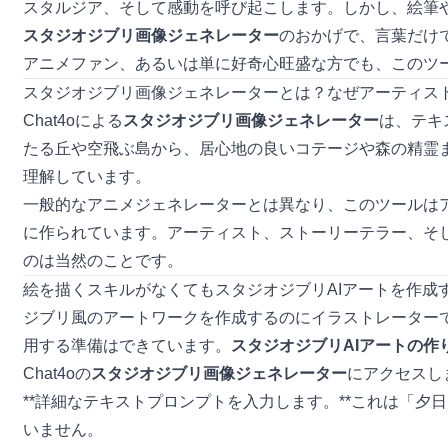
スタルジア、そして感動を呼び起こします。しかし、絵筆
スタジオジブリ画像ジェネレーター
のおかげで、言葉だけ
アニメファン、あるいは単に好奇心旺盛な方でも、このツ
スタジオジブリ画像ジェネレーターとは？なぜアーティス
Chat4oによる
スタジオジブリ画像ジェネレーター
は、テキ
たる丘や空飛ぶ島から、居心地の良いコテージや森の精霊
理解しています。
一般的なアニメジェネレーターとは異なり、このツールは
に作られています。アーティスト、ストーリーテラー、そ
のは当然のことです。
絵を描くスキルがなくてもスタジオジブリAIアートを作成
ジブリ風のアートワークを作成するのにイラストレーターで
用する準備はできています。
スタジオジブリAIアートの作
Chat4o
の
スタジオジブリ画像ジェネレーター
にアクセスし
**詳細なテキストプロンプトを入力します。**これは「
いません。