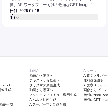
像、APIワークフロー向けの最適なGPT Image 2対
応AIツールを比較してください。
日付
:
2026-07-16
0
動画AI
AIツール
画像から動画へ
AI数学ソルバー
テキストから動画へ
無料画像説明
anana Pro
クリスマス動画生成
AI文章リライト
 画像生成AI
動画から動画へ
画像からプロン
I
アクションフィギュア動画生成
無料のNano Ban
AIハルク動画生成
無料のGPT Image
.5 画像生成
AIスーパーマン動画生成