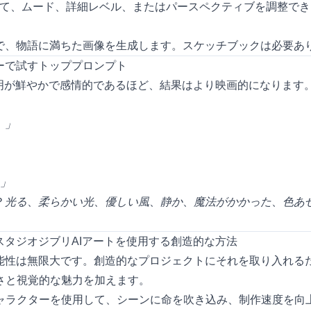
応じて、ムード、詳細レベル、またはパースペクティブを調整で
で、物語に満ちた画像を生成します。スケッチブックは必要あ
ーで試すトッププロンプト
明が鮮やかで感情的であるほど、結果はより映画的になります。あ
。」
。」
？
光る
、
柔らかい光
、
優しい風
、
静か
、
魔法がかかった
、
色あ
タジオジブリAIアートを使用する創造的な方法
能性は無限大です。創造的なプロジェクトにそれを取り入れる
さと視覚的な魅力を加えます。
キャラクターを使用して、シーンに命を吹き込み、制作速度を向