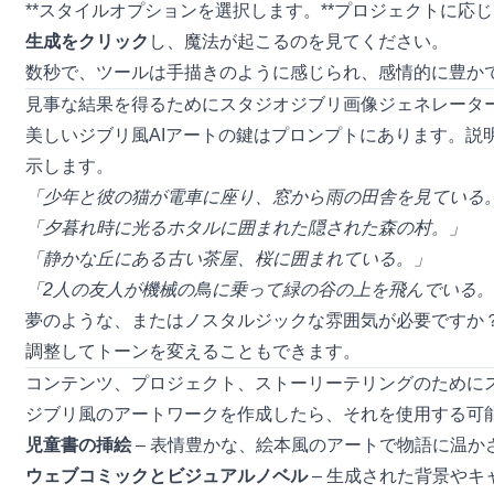
**スタイルオプションを選択します。**プロジェクトに
生成をクリック
し、魔法が起こるのを見てください。
数秒で、ツールは手描きのように感じられ、感情的に豊か
見事な結果を得るためにスタジオジブリ画像ジェネレータ
美しいジブリ風AIアートの鍵はプロンプトにあります。説
示します。
「少年と彼の猫が電車に座り、窓から雨の田舎を見ている
「夕暮れ時に光るホタルに囲まれた隠された森の村。」
「静かな丘にある古い茶屋、桜に囲まれている。」
「2人の友人が機械の鳥に乗って緑の谷の上を飛んでいる
夢のような、またはノスタルジックな雰囲気が必要ですか
調整してトーンを変えることもできます。
コンテンツ、プロジェクト、ストーリーテリングのためにス
ジブリ風のアートワークを作成したら、それを使用する可
児童書の挿絵
– 表情豊かな、絵本風のアートで物語に温か
ウェブコミックとビジュアルノベル
– 生成された背景や