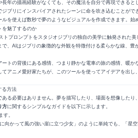
や長年の描画経験がなくても、その魔法を自分で再現できると
でジブリにインスパイアされたシーンに命を吹き込むことがで
ールを使えば数秒で夢のようなビジュアルを作成できます。始
トを魅了するのか
ストプロンプトをスタジオジブリの独自の美学に触発された美
まで、AIはジブリの象徴的な外観を特徴付ける柔らかな線、豊
アートの背後にある感情、つまり静かな電車の旅の感情、暖か
してアニメ愛好家たちが、このツールを使ってアイデアを出し
する方法
ある必要はありません。夢を描写したり、場面を想像したり、物
り方
に関するシンプルなガイドを以下に示します。
ます。
夕日に向かって風の強い崖に立つ少女」のように単純でも、「星