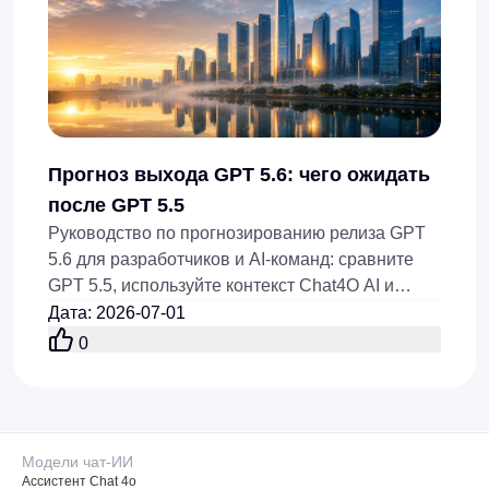
Прогноз выхода GPT 5.6: чего ожидать
после GPT 5.5
Руководство по прогнозированию релиза GPT
5.6 для разработчиков и AI-команд: сравните
GPT 5.5, используйте контекст Chat4O AI и
протестируйте рабочие процессы Flaq AI GPT
Дата
:
2026-07-01
5.5 API до запуска.
0
Модели чат-ИИ
Ассистент Chat 4o