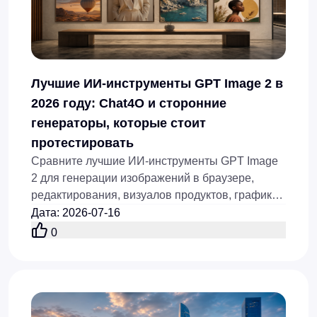
Лучшие ИИ‑инструменты GPT Image 2 в
2026 году: Chat4O и сторонние
генераторы, которые стоит
протестировать
Сравните лучшие ИИ‑инструменты GPT Image
2 для генерации изображений в браузере,
редактирования, визуалов продуктов, графики
для соцсетей, референсных изображений и
Дата
:
2026-07-16
рабочих процессов через API в 2026 году.
0