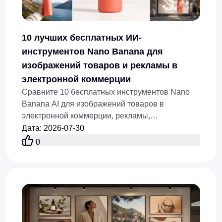
10 лучших бесплатных ИИ-
инструментов Nano Banana для
изображений товаров и рекламы в
электронной коммерции
Сравните 10 бесплатных инструментов Nano
Banana AI для изображений товаров в
электронной коммерции, рекламы,
редактирования фона, UGC-креативов, fashion-
Дата
:
2026-07-30
визуалов и быстрой автоматизации
0
изображений товаров.