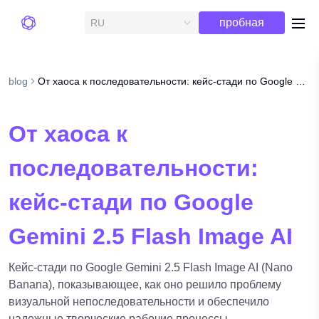
Бесплатная
пробная
RU
me
версия
blog
От хаоса к последовательности: кейс-стади по Google Gemini 2.5 Flash Image AI
От хаоса к
последовательности:
кейс-стади по Google
Gemini 2.5 Flash Image AI
Кейс-стади по Google Gemini 2.5 Flash Image AI (Nano
Banana), показывающее, как оно решило проблему
визуальной непоследовательности и обеспечило
надежные творческие рабочие процессы.