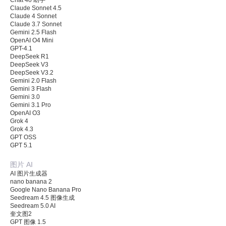
Claude Sonnet 4.5
Claude 4 Sonnet
Claude 3.7 Sonnet
Gemini 2.5 Flash
OpenAI O4 Mini
GPT-4.1
DeepSeek R1
DeepSeek V3
DeepSeek V3.2
Gemini 2.0 Flash
Gemini 3 Flash
Gemini 3.0
Gemini 3.1 Pro
OpenAI O3
Grok 4
Grok 4.3
GPT OSS
GPT 5.1
图片 AI
AI 图片生成器
nano banana 2
Google Nano Banana Pro
Seedream 4.5 图像生成
Seedream 5.0 AI
奎文图2
GPT 图像 1.5