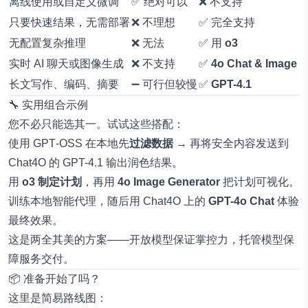
离线使用或自定义微调
✅ 绝对可以
❌ 不支持
只要快速结果，无需部署
❌ 不理想
✅ 完全支持
无配置复杂推理
❌ 无法
✅ 用
o3
实时 AI 聊天或图像生成
❌ 不支持
✅
4o Chat & Image
长文写作、编码、摘要
➖ 可行但较慢
✅
GPT-4.1
🔧 实用组合示例
您不必只能选其一。试试这些搭配：
使用 GPT‑OSS 在本地先
过滤数据
→ 再将安全内容发送到
Chat4O 的 GPT-4.1 输出润色结果。
用
o3 制定计划
，再用
4o Image Generator
把计划可视化。
训练本地智能代理，随后用 Chat4O 上的
GPT-4o Chat
体验
最终效果。
这是两全其美的方案——开放模型保证掌控力，托管模型保
障服务交付。
📦 准备开始了吗？
这里是简易路线图：