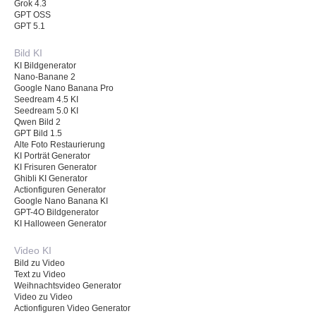
Grok 4.3
GPT OSS
GPT 5.1
Bild KI
KI Bildgenerator
Nano-Banane 2
Google Nano Banana Pro
Seedream 4.5 KI
Seedream 5.0 KI
Qwen Bild 2
GPT Bild 1.5
Alte Foto Restaurierung
KI Porträt Generator
KI Frisuren Generator
Ghibli KI Generator
Actionfiguren Generator
Google Nano Banana KI
GPT-4O Bildgenerator
KI Halloween Generator
Video KI
Bild zu Video
Text zu Video
Weihnachtsvideo Generator
Video zu Video
Actionfiguren Video Generator