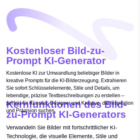
Kostenloser Bild-zu-
Prompt KI-Generator
Kostenlose KI zur Umwandlung beliebiger Bilder in
kreative Prompts für die KI-Bilderzeugung. Extrahieren
Sie sofort Schlüsselelemente, Stile und Details, um
lebendige, präzise Textbeschreibungen zu erstellen –
Kernfunktionen des Bild-
perfekt für Künstler, Designer und Kreative, die Inspiration
und Präzision suchen.
zu-Prompt KI-Generators
Verwandeln Sie Bilder mit fortschrittlicher KI-
Technologie, die visuelle Elemente, Stile und