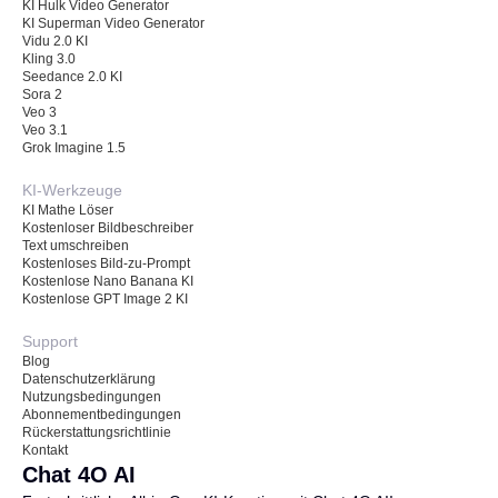
KI Hulk Video Generator
KI Superman Video Generator
Vidu 2.0 KI
Kling 3.0
Seedance 2.0 KI
Sora 2
Veo 3
Veo 3.1
Grok Imagine 1.5
KI-Werkzeuge
KI Mathe Löser
Kostenloser Bildbeschreiber
Text umschreiben
Kostenloses Bild-zu-Prompt
Kostenlose Nano Banana KI
Kostenlose GPT Image 2 KI
Support
Blog
Datenschutzerklärung
Nutzungsbedingungen
Abonnementbedingungen
Rückerstattungsrichtlinie
Kontakt
Chat 4O AI