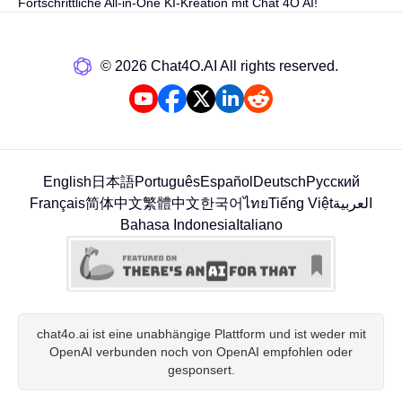
Fortschrittliche All-in-One KI-Kreation mit Chat 4O AI!
©️ 2026 Chat4O.AI All rights reserved.
English
日本語
Português
Español
Deutsch
Русский
Français
简体中文
繁體中文
한국어
ไทย
Tiếng Việt
العربية
Bahasa Indonesia
Italiano
chat4o.ai ist eine unabhängige Plattform und ist weder mit
OpenAI verbunden noch von OpenAI empfohlen oder
gesponsert.