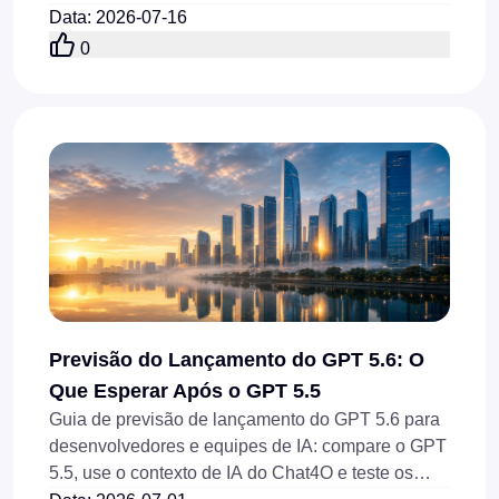
sociais, imagens de referência e fluxos de trabalho
Data
:
2026-07-16
com API em 2026.
0
Previsão do Lançamento do GPT 5.6: O
Que Esperar Após o GPT 5.5
Guia de previsão de lançamento do GPT 5.6 para
desenvolvedores e equipes de IA: compare o GPT
5.5, use o contexto de IA do Chat4O e teste os