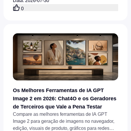
de moda e automação de imagens de produtos,
Data
:
2026-07-30
rapidamente.
0
Os Melhores Ferramentas de IA GPT
Image 2 em 2026: Chat4O e os Geradores
de Terceiros que Vale a Pena Testar
Compare as melhores ferramentas de IA GPT
Image 2 para geração de imagens no navegador,
edição, visuais de produto, gráficos para redes