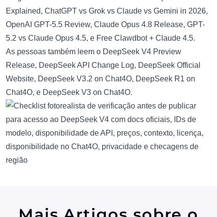
Explained
,
ChatGPT vs Grok vs Claude vs Gemini in 2026
,
OpenAI GPT-5.5 Review
,
Claude Opus 4.8 Release
,
GPT-
5.2 vs Claude Opus 4.5
, e
Free Clawdbot + Claude 4.5
.
As pessoas também leem o
DeepSeek V4 Preview
Release
,
DeepSeek API Change Log
,
DeepSeek Official
Website
,
DeepSeek V3.2 on Chat4O
,
DeepSeek R1 on
Chat4O
, e
DeepSeek V3 on Chat4O
.
Mais Artigos sobre o