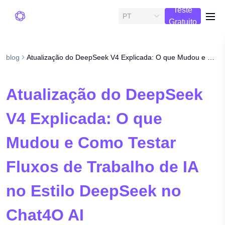
Teste
PT
me
Gratuito
blog
Atualização do DeepSeek V4 Explicada: O que Mudou e Como Testar Fluxos de Trabalho de IA no Estilo DeepSeek no Chat4O AI
Atualização do DeepSeek
V4 Explicada: O que
Mudou e Como Testar
Fluxos de Trabalho de IA
no Estilo DeepSeek no
Chat4O AI