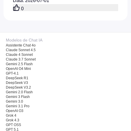
fluxos de trabalho da API do Flaq AI GPT 5.5
Data
:
2026-07-01
antes do lançamento.
0
Modelos de Chat IA
Assistente Chat 4o
Claude Sonnet 4.5
Claude 4 Sonnet
Claude 3.7 Sonnet
Gemini 2.5 Flash
OpenAI O4 Mini
GPT-4.1
DeepSeek R1
DeepSeek V3
DeepSeek V3.2
Gemini 2.0 Flash
Gemini 3 Flash
Gemini 3.0
Gemini 3.1 Pro
OpenAI O3
Grok 4
Grok 4.3
GPT OSS
GPT 5.1