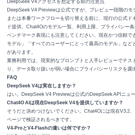
DeepSeek V4アクセスを想定する前の注意点
DeepSeek V4 Previewは公式ですが、プレビ
または本番ワークフローを切り替える前に、現行の公式ドキ
ド提供、Chat4Oのモデル一覧、利用上限、プライバシー
ベンチマーク表現にも注意してください。現在かつ信頼できる
モデル」「すべてのユーザーにとって最高のモデル」などと
があります。
業務利用では、現実的なプロンプトと人手レビューでテス
り、データ取り扱いが弱い場合にプライバシーリスクを露
FAQ
DeepSeek V4は実在しますか？
はい。DeepSeek V4 Previewは公式のDeepS
Chat4O AIは現在DeepSeek V4を提供していますか？
そうだと決めつけないでください。Chat4Oには現在V3.2、R
ページで検証されるべきです。
V4-ProとV4-Flashの違いは何ですか？