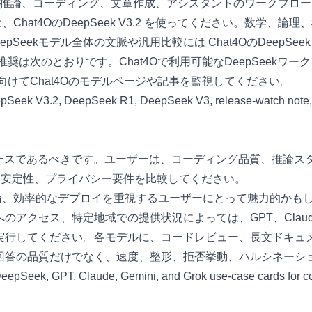
ek系の推論、コーディング、文章作成、アシスタントのワークフロ
は、
Chat4OのDeepSeek V3.2
を使ってください。数学、論理、
epSeekモデル全体の文脈や汎用比較には
Chat4OのDeepSeek
奨は次のとおりです。Chat4Oで利用可能なDeepSeekワークフロ
に向けてChat4Oのモデルページや記事を監視してください。
ースであるべきです。ユーザーは、コーディング品質、推論ス
I安定性、プライバシー要件を比較してください。
、推論、効率的なデプロイを重視するユーザーにとって魅力的か
クセス、特定地域での提供状況によっては、GPT、Claude、
実行してください。各モデルに、コードレビュー、長文ドキュ
回答の品質だけでなく、速度、整形、拒否挙動、ハルシネーシ