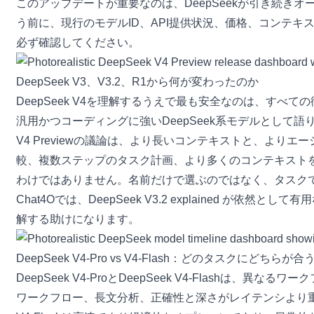
このアップデートが重要なのは、DeepSeekが引き続
う前に、現行のモデルID、API提供状況、価格、コンテ
必ず確認してください。
DeepSeek V3、V3.2、R1から何が変わったのか
DeepSeek V4を理解するうえで最も安全なのは、すべて
汎用かつコーディングに強いDeepSeek系モデルとして
V4 Previewの議論は、より長いコンテキストと、よ
較、複数ステップのタスク計画、より多くのコンテキスト
わけではありません。名前だけで選ぶのではなく、タスク
Chat4Oでは、
DeepSeek V3.2 explained
が依然として有用な
解する助けになります。
DeepSeek V4-Pro vs V4-Flash：どのタスクにどちらが合
DeepSeek V4-ProとDeepSeek V4-Flas
ワークフロー、長文分析、正確性と深さがレイテンシより