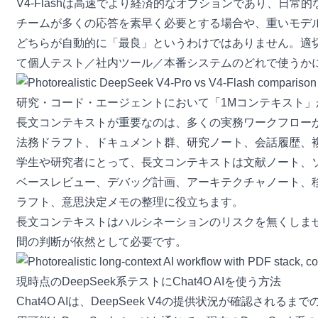
V4-Flashは高速でより経済的なオプションであり、
チームが多くの応答を素早く必要とする場合や、重いモデ
どちらが自動的に「最良」というわけではありません。適
て個人テスト／社内ツール／本番システムのどれで使うか
研究・コード・エージェントにおいて「1Mコンテキスト」
長文コンテキストが重要なのは、多くの実務ワークフローが
法務ドラフト、ドキュメント群、研究ノート、会話履歴、
学生や研究者にとって、長文コンテキストは文献ノート、
ベースレビュー、デバッグ計画、アーキテクチャノート、
ラフト、意思決定メモの整理に役立ちます。
長文コンテキストはハルシネーションのリスクを無くしま
間の判断が依然として必要です。
現時点のDeepSeek系テストにChat4O AIを使う方法
Chat4O AIは、DeepSeek V4の提供状況が確認