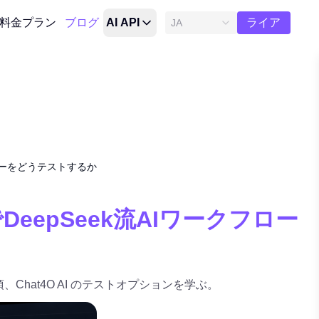
無料ト
料金プラン
ブログ
AI API
ライア
JA
ル
クフローをどうテストするか
でDeepSeek流AIワークフロー
項、Chat4O AI のテストオプションを学ぶ。