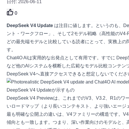
日付
:
2026-06-11
0
DeepSeek V4 Update
は注目に値します。というのも、Dee
ント・ワークフロー」、そして2モデル戦略（高性能のV4-P
どの最先端モデルと比較している読者にとって、実務上の問い
す。
Chat4O AIは実用的な出発点として有用です。すでに
DeepS
など他のAIシステムを横断した広範なモデル比較コンテンツもあ
DeepSeek V4へ直接アクセスできると想定しないでくださ
DeepSeek V4 Updateが示すもの
DeepSeek V4 Previewは、これまでのV3、V3
いロードマップ（より長いコンテキスト、より強いエージ
最も明確な公開上の違いは、V4ファミリーの構造です。V4-
傾向とも一致します。つまり、深い作業向けのモデルと、