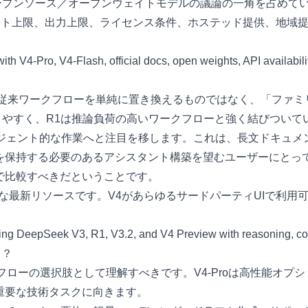
きオープンソース／オープンウェイトモデルの議論の一角を占め
キスト上限、出力上限、ライセンス条件、ホステッド提供、地域
の従来ワークフローを単純に置き換えるものではなく、「ファミリー更
語りやすく、R1は推論負荷の高いワークフローと強く結びついて
りエージェント的な作業へと注目を移します。これは、長文ドキ
を保持する必要のあるアシスタント構築を望むユーザーにとっ
で比較すべきだということです。
最新リソースです。V4があらゆるサードパーティUIで利用可能
う？
hは、異なるワークフローの選択肢として理解すべきです。V4-Proは
重要な技術タスクに向きます。