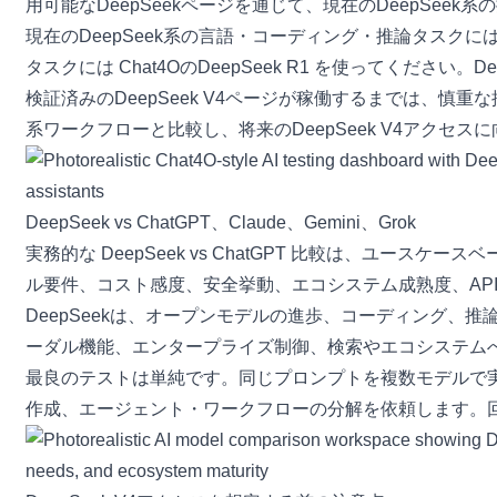
用可能なDeepSeekページを通じて、現在のDeepSe
現在のDeepSeek系の言語・コーディング・推論タスクに
タスクには
Chat4OのDeepSeek R1
を使ってください。De
検証済みのDeepSeek V4ページが稼働するまでは、慎重な推
系ワークフローと比較し、将来のDeepSeek V4アクセス
DeepSeek vs ChatGPT、Claude、Gemini、Grok
実務的な
DeepSeek vs ChatGPT
比較は、ユースケースベ
ル要件、コスト感度、安全挙動、エコシステム成熟度、AP
DeepSeekは、オープンモデルの進歩、コーディング
ーダル機能、エンタープライズ制御、検索やエコシステムへのア
最良のテストは単純です。同じプロンプトを複数モデルで
作成、エージェント・ワークフローの分解を依頼します。