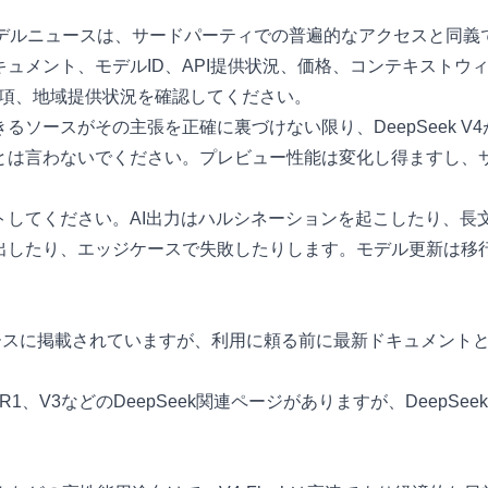
ュー段階のモデルニュースは、サードパーティでの普遍的なアクセス
ュメント、モデルID、API提供状況、価格、コンテキストウ
条項、地域提供状況を確認してください。
ソースがその主張を正確に裏づけない限り、DeepSeek 
は言わないでください。プレビュー性能は変化し得ますし、サ
トしてください。AI出力はハルシネーションを起こしたり、長
出したり、エッジケースで失敗したりします。モデル更新は移
eek APIニュースに掲載されていますが、利用に頼る前に最新ドキュ
1、V3などのDeepSeek関連ページがありますが、DeepSe