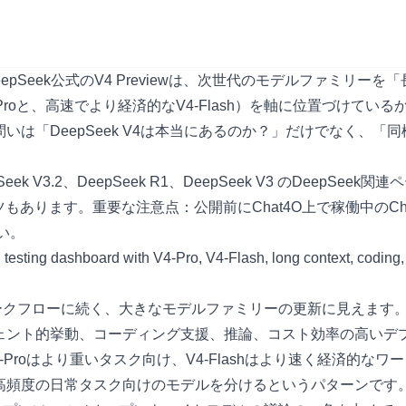
pSeek公式のV4 Previewは、次世代のモデルファミリ
roと、高速でより経済的なV4-Flash）を軸に位置づけている
は「DeepSeek V4は本当にあるのか？」だけでなく、
eek V3.2
、
DeepSeek R1
、
DeepSeek V3
のDeepSeek関連ペ
ります。重要な注意点：公開前にChat4O上で稼働中のChat
い。
.2、R1のワークフローに続く、大きなモデルファミリーの更新に見えま
ェント的挙動、コーディング支援、推論、コスト効率の高いデ
Proはより重いタスク向け、V4-Flashはより速く経済的
高頻度の日常タスク向けのモデルを分けるというパターンです