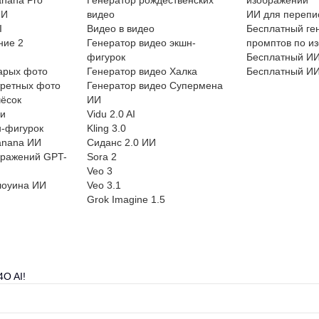
ИИ
видео
ИИ для перепи
I
Видео в видео
Бесплатный ге
ние 2
Генератор видео экшн-
промптов по и
фигурок
Бесплатный ИИ
тарых фото
Генератор видео Халка
Бесплатный ИИ
третных фото
Генератор видео Супермена
чёсок
ИИ
ли
Vidu 2.0 AI
н-фигурок
Kling 3.0
anana ИИ
Сиданс 2.0 ИИ
бражений GPT-
Sora 2
Veo 3
лоуина ИИ
Veo 3.1
Grok Imagine 1.5
4O AI!