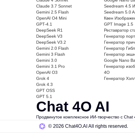
Claude 3.7 Sonnet
Seedream 4.5 
Gemini 2.5 Flash
Seedream 5.0 A
OpenAI O4 Mini
Квен Изображе
GPT-4.1
GPT Image 1.5
DeepSeek R1
Реставратор с
DeepSeek V3
Генератор пор
DeepSeek V3.2
Генератор при
Gemini 2.0 Flash
Генератор Гиб
Gemini 3 Flash
Генератор экш
Gemini 3.0
Google Nano B
Gemini 3.1 Pro
Генератор изо
OpenAI O3
4O
Grok 4
Генератор Хэл
Grok 4.3
GPT OSS
GPT 5.1
Chat 4O AI
Продвинутое комплексное ИИ-творчество с Chat 
©️ 2026 Chat4O.AI All rights reserved.