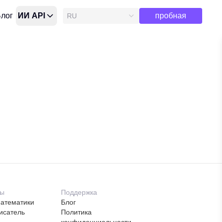
Бесплатная
лог
ИИ API
пробная
RU
версия
ты
Поддержка
атематики
Блог
исатель
Политика
конфиденциальности