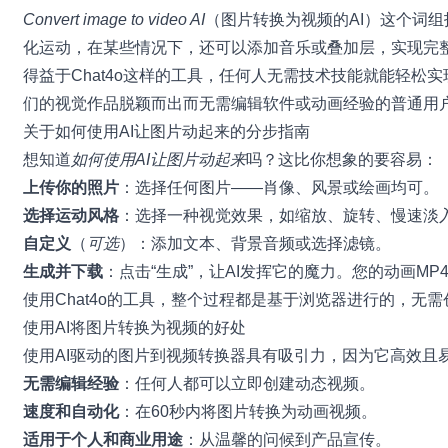
Convert image to video AI
（图片转换为视频的AI）这个词
化运动，在某些情况下，还可以添加音乐或叠加层，实现完
得益于
Chat4o
这样的工具，任何人无需技术技能就能轻松实
们的视觉作品脱颖而出而无需编辑软件或动画经验的普通用
关于如何使用AI让图片动起来的分步指南
想知道
如何使用AI让图片动起来
吗？这比你想象的要容易：
上传你的照片
：选择任何图片——肖像、风景或绘画均可。
选择运动风格
：选择一种视觉效果，如缩放、旋转、慢速淡
自定义
（
可选
）：添加文本、背景音频或选择滤镜。
生成并下载
：点击“生成”，让AI发挥它的魔力。您的动画M
使用Chat4o的工具，整个过程都是基于浏览器进行的，
使用AI将图片转换为视频的好处
使用AI驱动的图片到视频转换器具有吸引力，因为它高效且
无需编辑经验
：任何人都可以立即创建动态视频。
速度和自动化
：在60秒内将图片转换为动画视频。
适用于个人和商业用途
：从温馨的问候到产品宣传。