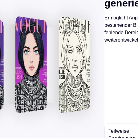
generi
Ermöglicht An
bestehender Bi
fehlende Berei
weiterentwicke
Teilweise