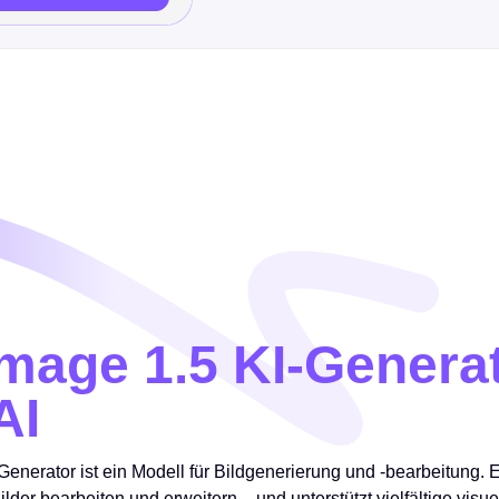
mage 1.5 KI-Genera
AI
enerator ist ein Modell für Bildgenerierung und -bearbeitung. 
lder bearbeiten und erweitern – und unterstützt vielfältige visu