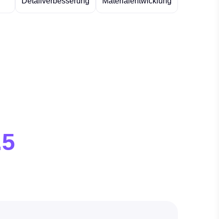
Detailverbesserung
Materialentwicklung
.5