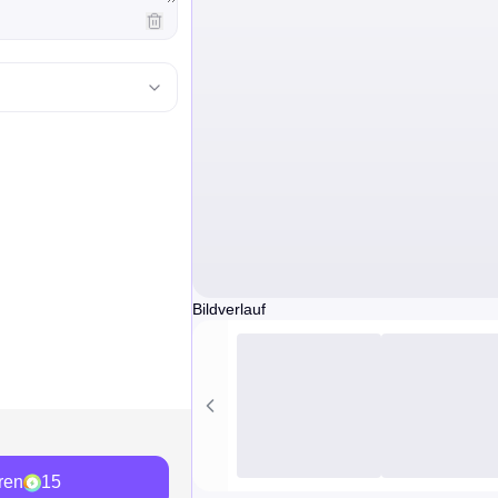
Bildverlauf
ren
15