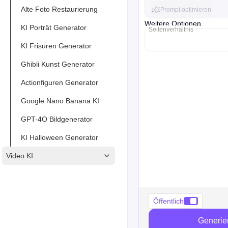
Alte Foto Restaurierung
Prompt optimieren
Weitere Optionen
KI Porträt Generator
Seitenverhältnis
KI Frisuren Generator
Ghibli Kunst Generator
Actionfiguren Generator
Google Nano Banana KI
GPT-4O Bildgenerator
KI Halloween Generator
Video KI
Öffentlich
Generie