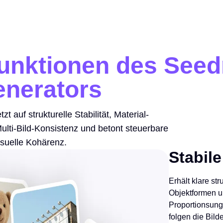
unktionen des Seed
enerators
t auf strukturelle Stabilität, Material-
lti-Bild-Konsistenz und betont steuerbare
suelle Kohärenz.
Stabil
Erhält klare st
Objektformen u
Proportionsung
folgen die Bild