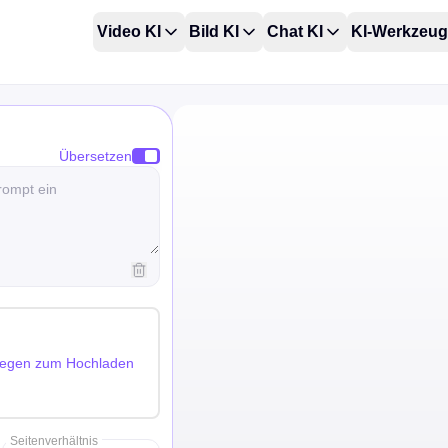
Video KI
Bild KI
Chat KI
KI-Werkzeu
Übersetzen
blegen zum Hochladen
Seitenverhältnis