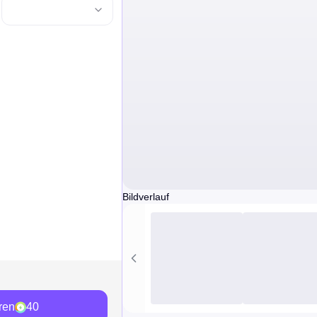
Bildverlauf
ren
40