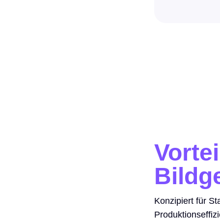
Vorte
Bildg
Konzipiert für St
Produktionseffiz