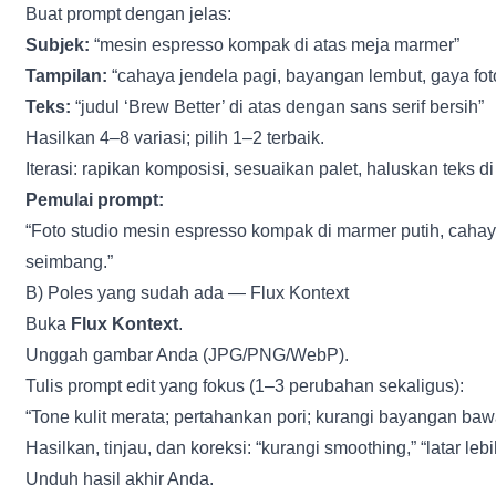
Buat prompt dengan jelas:
Subjek:
“mesin espresso kompak di atas meja marmer”
Tampilan:
“cahaya jendela pagi, bayangan lembut, gaya foto
Teks:
“judul ‘Brew Better’ di atas dengan sans serif bersih”
Hasilkan 4–8 variasi; pilih 1–2 terbaik.
Iterasi: rapikan komposisi, sesuaikan palet, haluskan teks d
Pemulai prompt:
“Foto studio mesin espresso kompak di marmer putih, cahaya si
seimbang.”
B) Poles yang sudah ada — Flux Kontext
Buka
Flux Kontext
.
Unggah gambar Anda (JPG/PNG/WebP).
Tulis prompt edit yang fokus (1–3 perubahan sekaligus):
“Tone kulit merata; pertahankan pori; kurangi bayangan ba
Hasilkan, tinjau, dan koreksi: “kurangi smoothing,” “latar leb
Unduh hasil akhir Anda.