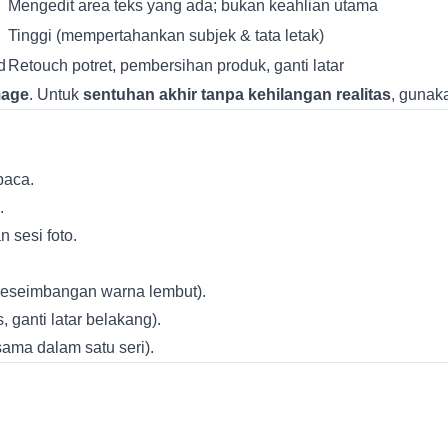
Mengedit area teks yang ada; bukan keahlian utama
Tinggi (mempertahankan subjek & tata letak)
d
Retouch potret, pembersihan produk, ganti latar
mage
. Untuk
sentuhan akhir tanpa kehilangan realitas
, guna
baca.
.
 sesi foto.
, keseimbangan warna lembut).
 ganti latar belakang).
sama dalam satu seri).