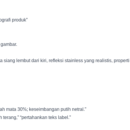
grafi produk”
i gambar.
ang lembut dari kiri, refleksi stainless yang realistis, properti
wah mata 30%; keseimbangan putih netral.”
ih terang,” “pertahankan teks label.”