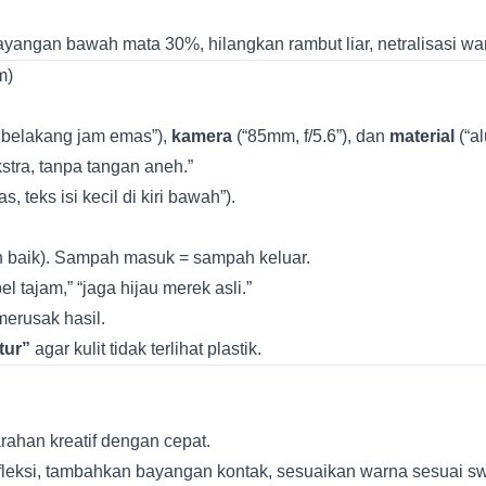
bayangan bawah mata 30%, hilangkan rambut liar, netralisasi war
m)
a belakang jam emas”),
kamera
(“85mm, f/5.6”), dan
material
(“al
kstra, tanpa tangan aneh.”
s, teks isi kecil di kiri bawah”).
 baik). Sampah masuk = sampah keluar.
el tajam,” “jaga hijau merek asli.”
merusak hasil.
tur”
agar kulit tidak terlihat plastik.
rahan kreatif dengan cepat.
fleksi, tambahkan bayangan kontak, sesuaikan warna sesuai swa