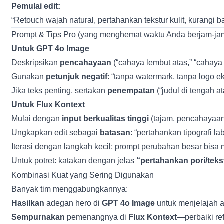
Pemulai edit:
“Retouch wajah natural, pertahankan tekstur kulit, kurangi 
Prompt & Tips Pro (yang menghemat waktu Anda berjam-ja
Untuk GPT 4o Image
Deskripsikan
pencahayaan
(“cahaya lembut atas,” “cahay
Gunakan
petunjuk negatif
: “tanpa watermark, tanpa logo e
Jika teks penting, sertakan
penempatan
(“judul di tengah ata
Untuk Flux Kontext
Mulai dengan
input berkualitas tinggi
(tajam, pencahayaan
Ungkapkan edit sebagai
batasan
: “pertahankan tipografi lab
Iterasi dengan langkah kecil; prompt perubahan besar bisa 
Untuk potret: katakan dengan jelas
“pertahankan pori/teks
Kombinasi Kuat yang Sering Digunakan
Banyak tim menggabungkannya:
Hasilkan
adegan hero di
GPT 4o Image
untuk menjelajah a
Sempurnakan
pemenangnya di
Flux Kontext
—perbaiki re