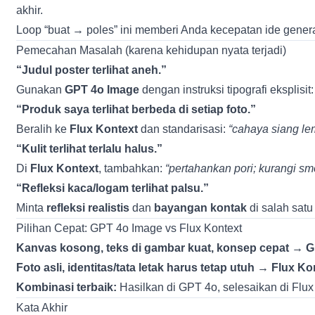
akhir.
Loop “buat → poles” ini memberi Anda kecepatan ide generati
Pemecahan Masalah (karena kehidupan nyata terjadi)
“Judul poster terlihat aneh.”
Gunakan
GPT 4o Image
dengan instruksi tipografi eksplisi
“Produk saya terlihat berbeda di setiap foto.”
Beralih ke
Flux Kontext
dan standarisasi:
“cahaya siang lem
“Kulit terlihat terlalu halus.”
Di
Flux Kontext
, tambahkan:
“pertahankan pori; kurangi smo
“Refleksi kaca/logam terlihat palsu.”
Minta
refleksi realistis
dan
bayangan kontak
di salah satu
Pilihan Cepat: GPT 4o Image vs Flux Kontext
Kanvas kosong, teks di gambar kuat, konsep cepat →
G
Foto asli, identitas/tata letak harus tetap utuh →
Flux Kon
Kombinasi terbaik:
Hasilkan di GPT 4o, selesaikan di Flux
Kata Akhir