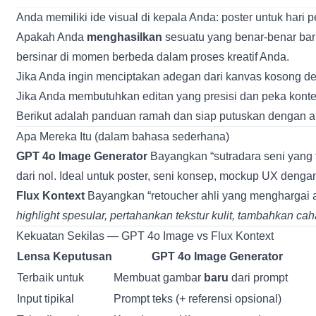
Anda memiliki ide visual di kepala Anda: poster untuk har
Apakah Anda
menghasilkan
sesuatu yang benar-benar bar
bersinar di momen berbeda dalam proses kreatif Anda.
Jika Anda ingin menciptakan adegan dari kanvas kosong de
Jika Anda membutuhkan editan yang presisi dan peka kontek
Berikut adalah panduan ramah dan siap putuskan dengan alu
Apa Mereka Itu (dalam bahasa sederhana)
GPT 4o Image Generator
Bayangkan “sutradara seni yang t
dari nol. Ideal untuk poster, seni konsep, mockup UX denga
Flux Kontext
Bayangkan “retoucher ahli yang menghargai 
highlight spesular, pertahankan tekstur kulit, tambahkan cah
Kekuatan Sekilas — GPT 4o Image vs Flux Kontext
Lensa Keputusan
GPT 4o Image Generator
Terbaik untuk
Membuat gambar
baru
dari prompt
Input tipikal
Prompt teks (+ referensi opsional)