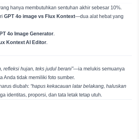
ret yang hanya membutuhkan sentuhan akhir sebesar 10%.
ri
GPT 4o image vs Flux Kontext
—dua alat hebat yang
PT 4o Image Generator
.
ux Kontext AI Editor
.
refleksi hujan, teks judul berani”
—ia melukis semuanya
a Anda tidak memiliki foto sumber.
harus diubah:
“hapus kekacauan latar belakang, haluskan
identitas, proporsi, dan tata letak tetap utuh.