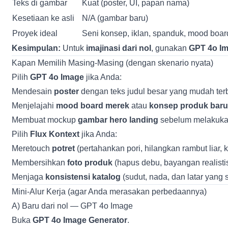
Teks di gambar
Kuat (poster, UI, papan nama)
Kesetiaan ke asli
N/A (gambar baru)
Proyek ideal
Seni konsep, iklan, spanduk, mood boar
Kesimpulan:
Untuk
imajinasi dari nol
, gunakan
GPT 4o I
Kapan Memilih Masing-Masing (dengan skenario nyata)
Pilih
GPT 4o Image
jika Anda:
Mendesain
poster
dengan teks judul besar yang mudah ter
Menjelajahi
mood board merek
atau
konsep produk baru
Membuat mockup
gambar hero landing
sebelum melakukan
Pilih
Flux Kontext
jika Anda:
Meretouch
potret
(pertahankan pori, hilangkan rambut liar
Membersihkan
foto produk
(hapus debu, bayangan realistis,
Menjaga
konsistensi katalog
(sudut, nada, dan latar yang 
Mini-Alur Kerja (agar Anda merasakan perbedaannya)
A) Baru dari nol — GPT 4o Image
Buka
GPT 4o Image Generator
.