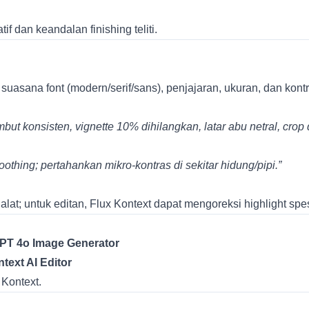
f dan keandalan finishing teliti.
t: suasana font (modern/serif/sans), penjajaran, ukuran, dan kon
but konsisten, vignette 10% dihilangkan, latar abu netral, crop
othing; pertahankan mikro-kontras di sekitar hidung/pipi.”
 alat; untuk editan, Flux Kontext dapat mengoreksi highlight sp
PT 4o Image Generator
text AI Editor
 Kontext.