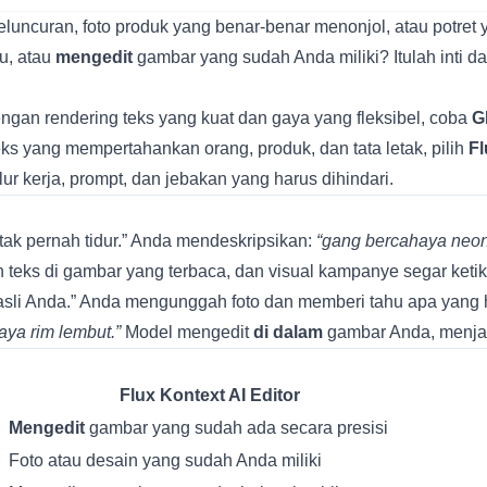
i peluncuran, foto produk yang benar-benar menonjol, atau pot
u, atau
mengedit
gambar yang sudah Anda miliki? Itulah inti da
ngan rendering teks yang kuat dan gaya yang fleksibel, coba
G
s yang mempertahankan orang, produk, dan tata letak, pilih
Fl
r kerja, prompt, dan jebakan yang harus dihindari.
ak pernah tidur.” Anda mendeskripsikan:
“gang bercahaya neon, 
n teks di gambar yang terbaca, dan visual kampanye segar ketik
asli Anda.” Anda mengunggah foto dan memberi tahu apa yang 
aya rim lembut.”
Model mengedit
di dalam
gambar Anda, menjaga 
Flux Kontext AI Editor
Mengedit
gambar yang sudah ada secara presisi
Foto atau desain yang sudah Anda miliki