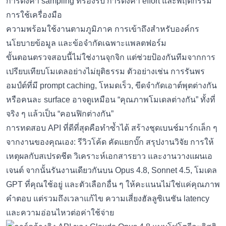
การตั้งค่า sampling ที่รองรับ การตั้งค่า effort และพฤติกรรม
การใช้เครื่องมือ
ความพร้อมใช้งานตามภูมิภาค การเข้าถึงสำหรับองค์กร
นโยบายข้อมูล และข้อจำกัดเฉพาะแพลตฟอร์ม
ขั้นตอนตรวจสอบนี้ไม่ใช่งานจุกจิก แต่ช่วยป้องกันทีมจากการ
เปรียบเทียบโมเดลอย่างไม่ยุติธรรม ตัวอย่างเช่น การรันพร
อมป์ต์ที่มี prompt caching, โหมดเร็ว, ขีดจำกัดเอาต์พุตต่างกัน
หรือคนละ surface อาจดูเหมือน “คุณภาพโมเดลต่างกัน” ทั้งที่
จริง ๆ แล้วเป็น “คอนฟิกต่างกัน”
การทดสอบ API ที่ดีที่สุดคือทำซ้ำได้ สร้างชุดเบนช์มาร์กเล็ก ๆ
จากงานของคุณเอง: รีวิวโค้ด คัดแยกบั๊ก สรุปงานวิจัย การให้
เหตุผลกับสเปรดชีต วิเคราะห์เอกสารยาว และงานวางแผนเอ
เจนต์ จากนั้นรันงานเดียวกันบน Opus 4.8, Sonnet 4.5, โมเดล
GPT ที่คุณใช้อยู่ และตัวเลือกอื่น ๆ ให้คะแนนไม่ใช่แค่คุณภาพ
คำตอบ แต่รวมถึงเวลาแก้ไข ความเสี่ยงฮัลลูซิเนชัน latency
และความอ่อนไหวต่อค่าใช้จ่าย