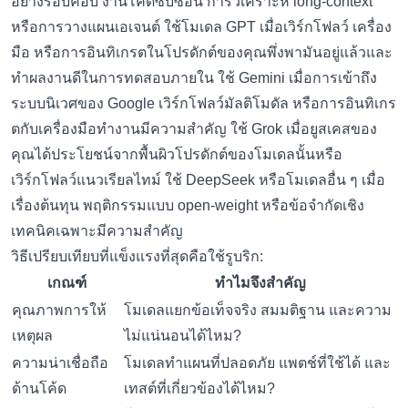
อย่างรอบคอบ งานโค้ดซับซ้อน การวิเคราะห์ long-context
หรือการวางแผนเอเจนต์ ใช้โมเดล GPT เมื่อเวิร์กโฟลว์ เครื่อง
มือ หรือการอินทิเกรตในโปรดักต์ของคุณพึ่งพามันอยู่แล้วและ
ทำผลงานดีในการทดสอบภายใน ใช้ Gemini เมื่อการเข้าถึง
ระบบนิเวศของ Google เวิร์กโฟลว์มัลติโมดัล หรือการอินทิเกร
ตกับเครื่องมือทำงานมีความสำคัญ ใช้ Grok เมื่อยูสเคสของ
คุณได้ประโยชน์จากพื้นผิวโปรดักต์ของโมเดลนั้นหรือ
เวิร์กโฟลว์แนวเรียลไทม์ ใช้ DeepSeek หรือโมเดลอื่น ๆ เมื่อ
เรื่องต้นทุน พฤติกรรมแบบ open-weight หรือข้อจำกัดเชิง
เทคนิคเฉพาะมีความสำคัญ
วิธีเปรียบเทียบที่แข็งแรงที่สุดคือใช้รูบริก:
เกณฑ์
ทำไมจึงสำคัญ
คุณภาพการให้
โมเดลแยกข้อเท็จจริง สมมติฐาน และความ
เหตุผล
ไม่แน่นอนได้ไหม?
ความน่าเชื่อถือ
โมเดลทำแผนที่ปลอดภัย แพตช์ที่ใช้ได้ และ
ด้านโค้ด
เทสต์ที่เกี่ยวข้องได้ไหม?