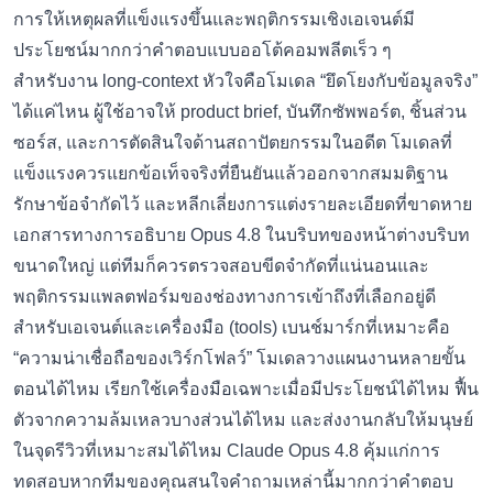
การให้เหตุผลที่แข็งแรงขึ้นและพฤติกรรมเชิงเอเจนต์มี
ประโยชน์มากกว่าคำตอบแบบออโต้คอมพลีตเร็ว ๆ
สำหรับงาน long-context หัวใจคือโมเดล “ยึดโยงกับข้อมูลจริง”
ได้แค่ไหน ผู้ใช้อาจให้ product brief, บันทึกซัพพอร์ต, ชิ้นส่วน
ซอร์ส, และการตัดสินใจด้านสถาปัตยกรรมในอดีต โมเดลที่
แข็งแรงควรแยกข้อเท็จจริงที่ยืนยันแล้วออกจากสมมติฐาน
รักษาข้อจำกัดไว้ และหลีกเลี่ยงการแต่งรายละเอียดที่ขาดหาย
เอกสารทางการอธิบาย Opus 4.8 ในบริบทของหน้าต่างบริบท
ขนาดใหญ่ แต่ทีมก็ควรตรวจสอบขีดจำกัดที่แน่นอนและ
พฤติกรรมแพลตฟอร์มของช่องทางการเข้าถึงที่เลือกอยู่ดี
สำหรับเอเจนต์และเครื่องมือ (tools) เบนช์มาร์กที่เหมาะคือ
“ความน่าเชื่อถือของเวิร์กโฟลว์” โมเดลวางแผนงานหลายขั้น
ตอนได้ไหม เรียกใช้เครื่องมือเฉพาะเมื่อมีประโยชน์ได้ไหม ฟื้น
ตัวจากความล้มเหลวบางส่วนได้ไหม และส่งงานกลับให้มนุษย์
ในจุดรีวิวที่เหมาะสมได้ไหม Claude Opus 4.8 คุ้มแก่การ
ทดสอบหากทีมของคุณสนใจคำถามเหล่านี้มากกว่าคำตอบ