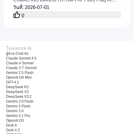
GPT 5.5 ก่อนเปิดตัว
วันที่
:
2026-07-01
0
โมเดลแชท AI
ผู้ช่วย Chat 4o
Claude Sonnet 4.5
Claude 4 Sonnet
Claude 3.7 Sonnet
Gemini 2.5 Flash
OpenAI O4 Mini
GPT-4.1
DeepSeek R1
DeepSeek V3
DeepSeek V3.2
Gemini 2.0 Flash
Gemini 3 Flash
Gemini 3.0
Gemini 3.1 Pro
OpenAI O3
Grok 4
Grok 4.3