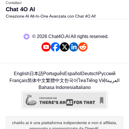
Contattaci
Chat 4O AI
Creazione AI All-In-One Avanzata con Chat 4O AI!
©️ 2026 Chat4O.AI All rights reserved.
English
日本語
Português
Español
Deutsch
Русский
Français
简体中文
繁體中文
한국어
ไทย
Tiếng Việt
العربية
Bahasa Indonesia
Italiano
chat4o.ai è una piattaforma indipendente e non è affiliata,
approvata o sponsorizzata da OpenAI.