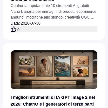
Confronta rapidamente 10 strumenti AI gratuiti
Nano Banana per immagini di prodotti ecommerce,
annunci, modifiche allo sfondo, creatività UGC,
visual fashion e automazione delle immagini di
Data
:
2026-07-30
prodotto.
0
I migliori strumenti di IA GPT Image 2 nel
2026: Chat4O e i generatori di terze parti