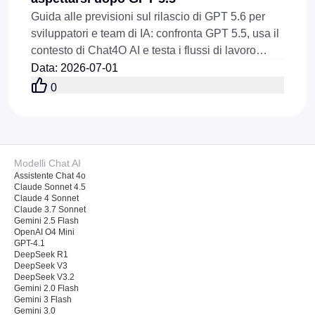
Guida alle previsioni sul rilascio di GPT 5.6 per
sviluppatori e team di IA: confronta GPT 5.5, usa il
contesto di Chat4O AI e testa i flussi di lavoro
dell’API di Flaq AI GPT 5.5 prima del lancio.
Data
:
2026-07-01
0
Modelli Chat AI
Assistente Chat 4o
Claude Sonnet 4.5
Claude 4 Sonnet
Claude 3.7 Sonnet
Gemini 2.5 Flash
OpenAI O4 Mini
GPT-4.1
DeepSeek R1
DeepSeek V3
DeepSeek V3.2
Gemini 2.0 Flash
Gemini 3 Flash
Gemini 3.0