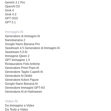
Gemini 3.1 Pro
OpenAI O3
Grok 4
Grok 4.3
GPT OSS
GPT 5.1
Immagini AI
Generatore di Immagini AI
Nanobanana 2
Google Nano Banana Pro
Seedream 4.5 Generatore di Immagini AI
Seedream 5.0 AI
Immagine Qwen 2
GPT Immagine 1.5
Restauratore Foto Antiche
Generatore Primi Piani AI
Generatore Taglio Capelli AI
Generatore AI Ghibli
Generatore Action Figure
Google Nano Banana AI
Generatore Immagini GPT-4O
Generatore AI di Halloween
Video AI
Da Immagine a Video
Da Testo a Video