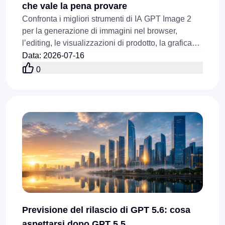
che vale la pena provare
Confronta i migliori strumenti di IA GPT Image 2
per la generazione di immagini nel browser,
l’editing, le visualizzazioni di prodotto, la grafica
per i social, le immagini di riferimento e i flussi di
Data
:
2026-07-16
lavoro via API nel 2026.
0
Previsione del rilascio di GPT 5.6: cosa
aspettarsi dopo GPT 5.5